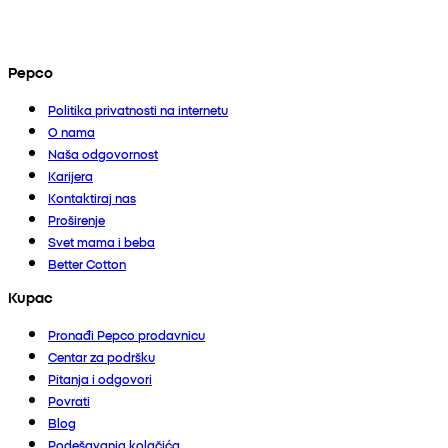
Pepco
Politika privatnosti na internetu
O nama
Naša odgovornost
Karijera
Kontaktiraj nas
Proširenje
Svet mama i beba
Better Cotton
Kupac
Pronađi Pepco prodavnicu
Centar za podršku
Pitanja i odgovori
Povrati
Blog
Podešavanja kolačića