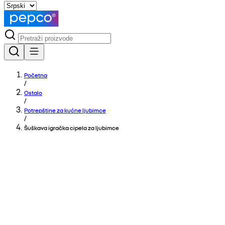
Početna
/
Ostalo
/
Potrepštine za kućne ljubimce
/
Šuškava igračka cipela za ljubimce