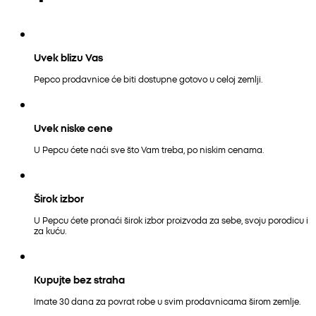
Uvek blizu Vas
Pepco prodavnice će biti dostupne gotovo u celoj zemlji.
Uvek niske cene
U Pepcu ćete naći sve što Vam treba, po niskim cenama.
Širok izbor
U Pepcu ćete pronaći širok izbor proizvoda za sebe, svoju porodicu i
za kuću.
Kupujte bez straha
Imate 30 dana za povrat robe u svim prodavnicama širom zemlje.