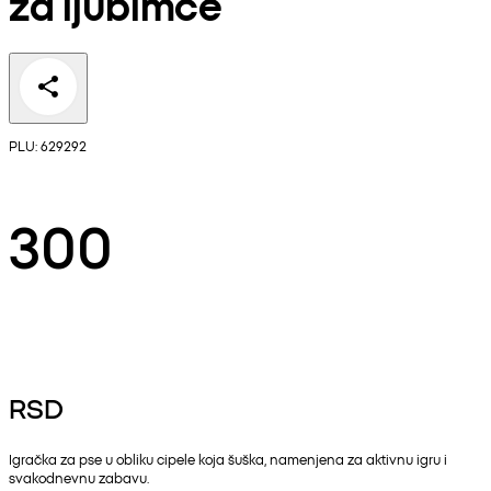
za ljubimce
PLU: 629292
300
RSD
Igračka za pse u obliku cipele koja šuška, namenjena za aktivnu igru i
svakodnevnu zabavu.