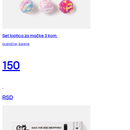
Set loptica za mačke 3 kom.
praktične, šarene
150
RSD