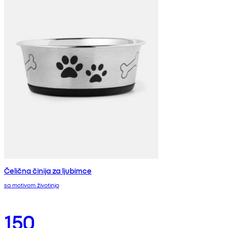
Čelična činija za ljubimce
sa motivom životinja
150