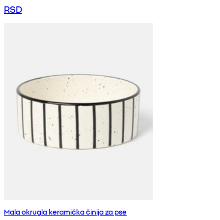
RSD
Mala okrugla keramička činija za pse