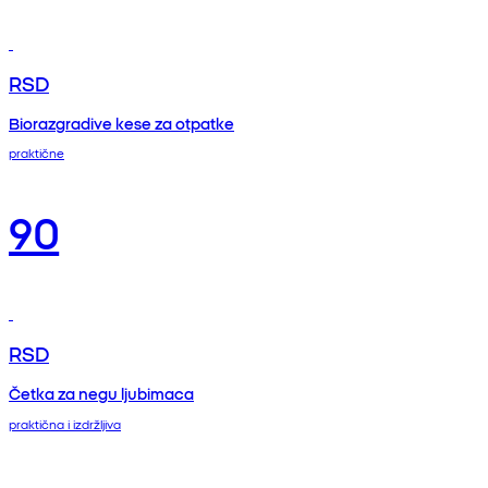
RSD
Biorazgradive kese za otpatke
praktične
90
RSD
Četka za negu ljubimaca
praktična i izdržljiva