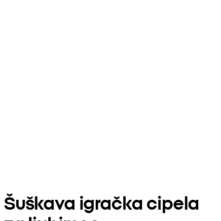
Šuškava igračka cipela