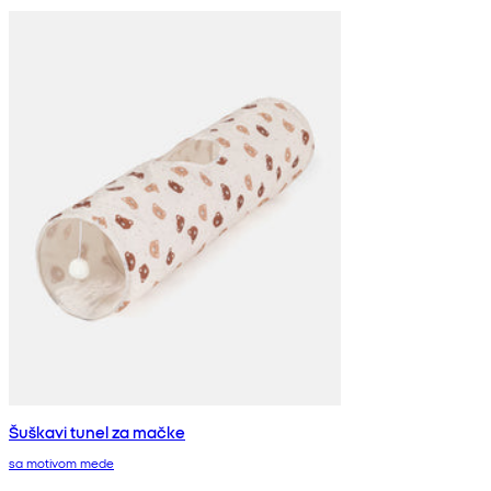
Šuškavi tunel za mačke
sa motivom mede