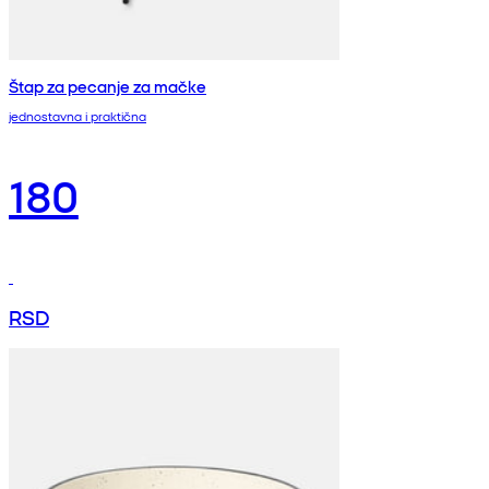
Štap za pecanje za mačke
jednostavna i praktična
180
RSD