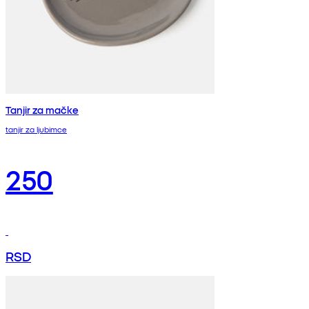
Tanjir za mačke
tanjir za ljubimce
250
RSD