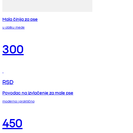
Mala činija za pse
u obliku mede
300
RSD
Povodac na izvlačenje za male pse
moderna i praktična
450