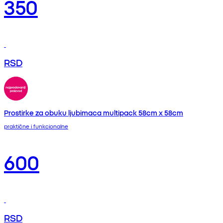
350
RSD
Prostirke za obuku ljubimaca multipack 58cm x 58cm
praktične i funkcionalne
600
RSD