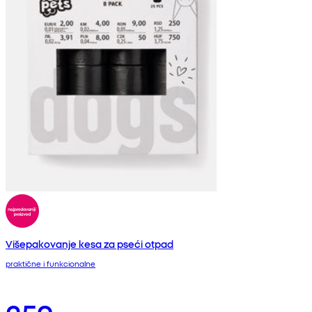
Višepakovanje kesa za pseći otpad
praktične i funkcionalne