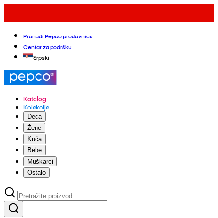
Pronađi Pepco prodavnicu
Centar za podršku
Srpski
Katalog
Kolekcije
Deca
Žene
Kuća
Bebe
Muškarci
Ostalo