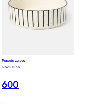
Posuda za pse
prečnik 20 cm
600