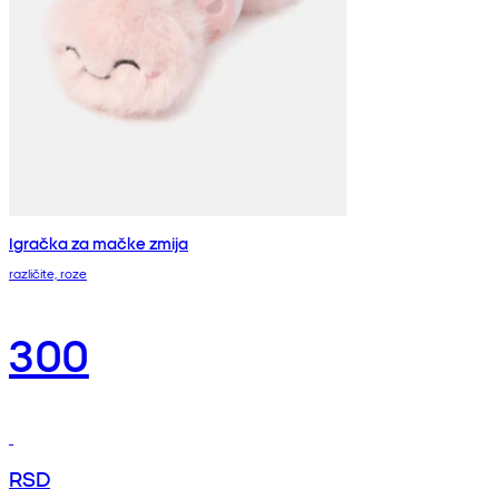
Igračka za mačke zmija
različite, roze
300
RSD