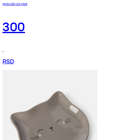
posuda za pse
300
RSD