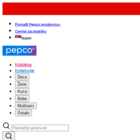
Pronađi Pepco prodavnicu
Centar za podršku
Srpski
Katalog
Kolekcije
Deca
Žene
Kuća
Bebe
Muškarci
Ostalo