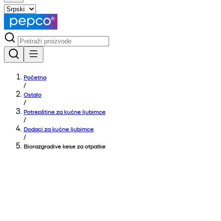
Početna
/
Ostalo
/
Potrepštine za kućne ljubimce
/
Dodaci za kućne ljubimce
/
Biorazgradive kese za otpatke