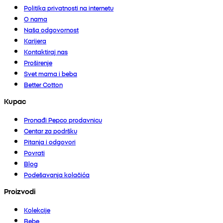
Politika privatnosti na internetu
O nama
Naša odgovornost
Karijera
Kontaktiraj nas
Proširenje
Svet mama i beba
Better Cotton
Kupac
Pronađi Pepco prodavnicu
Centar za podršku
Pitanja i odgovori
Povrati
Blog
Podešavanja kolačića
Proizvodi
Kolekcije
Bebe