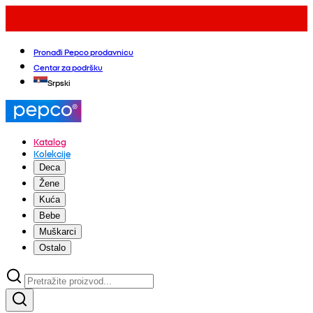
Pronađi Pepco prodavnicu
Centar za podršku
Srpski
Katalog
Kolekcije
Deca
Žene
Kuća
Bebe
Muškarci
Ostalo