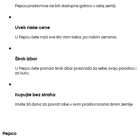
Pepco prodavnice će biti dostupne gotovo u celoj zemlji.
Uvek niske cene
U Pepcu ćete naći sve što Vam treba, po niskim cenama.
Širok izbor
U Pepcu ćete pronaći širok izbor proizvoda za sebe, svoju porodicu i
za kuću.
Kupujte bez straha
Imate 30 dana za povrat robe u svim prodavnicama širom zemlje.
Pepco