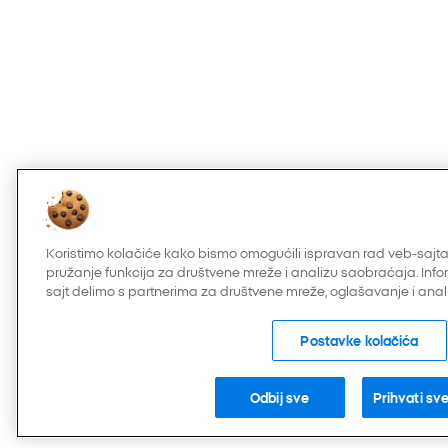
Koristimo kolačiće kako bismo omogućili ispravan rad veb-sajta
pružanje funkcija za društvene mreže i analizu saobraćaja. Info
sajt delimo s partnerima za društvene mreže, oglašavanje i anali
Postavke kolačića
Odbij sve
Prihvati sv