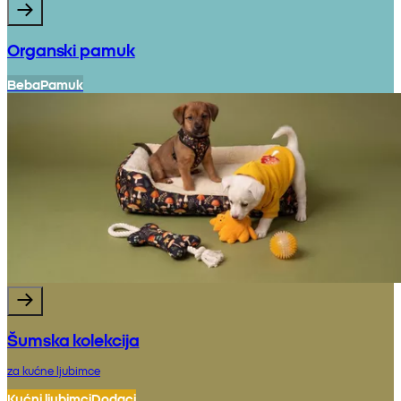
Organski pamuk
Beba
Pamuk
Šumska kolekcija
za kućne ljubimce
Kućni ljubimci
Dodaci