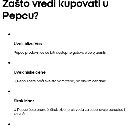
Zašto vredi kupovati u
Pepcu?
Uvek blizu Vas
Pepco prodavnice će biti dostupne gotovo u celoj zemlji.
Uvek niske cene
U Pepcu ćete naći sve što Vam treba, po niskim cenama.
Širok izbor
U Pepcu ćete pronaći širok izbor proizvoda za sebe, svoju porodicu i
za kuću.