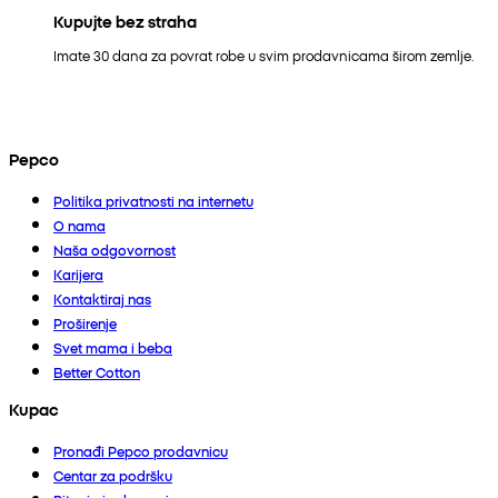
Kupujte bez straha
Imate 30 dana za povrat robe u svim prodavnicama širom zemlje.
Pepco
Politika privatnosti na internetu
O nama
Naša odgovornost
Karijera
Kontaktiraj nas
Proširenje
Svet mama i beba
Better Cotton
Kupac
Pronađi Pepco prodavnicu
Centar za podršku