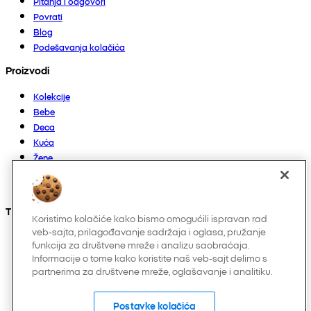
Pitanja i odgovori
Povrati
Blog
Podešavanja kolačića
Proizvodi
Kolekcije
Bebe
Deca
Kuća
Žene
Muškarci
Ostalo
Takođe nas možete pronaći na
Koristimo kolačiće kako bismo omogućili ispravan rad
veb-sajta, prilagođavanje sadržaja i oglasa, pružanje
funkcija za društvene mreže i analizu saobraćaja.
Informacije o tome kako koristite naš veb-sajt delimo s
partnerima za društvene mreže, oglašavanje i analitiku.
Postavke kolačića