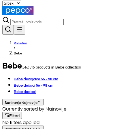
Početna
/
Bebe
Bebe
(
516
)
516
products in
Bebe
collection
Bebe devojčice 56 - 98 cm
Bebe dečaci 56 - 98 cm
Bebe dodaci
Sortiranje
:
Najnovije
Currently sorted by Najnovije
Filteri
No filters applied
Sortiranje
:
Najnovije