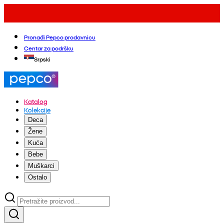
Pronađi Pepco prodavnicu
Centar za podršku
Srpski
Katalog
Kolekcije
Deca
Žene
Kuća
Bebe
Muškarci
Ostalo