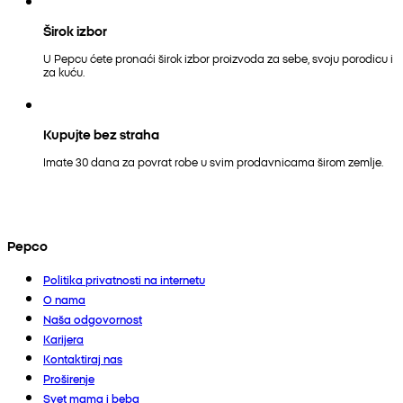
Širok izbor
U Pepcu ćete pronaći širok izbor proizvoda za sebe, svoju porodicu i
za kuću.
Kupujte bez straha
Imate 30 dana za povrat robe u svim prodavnicama širom zemlje.
Pepco
Politika privatnosti na internetu
O nama
Naša odgovornost
Karijera
Kontaktiraj nas
Proširenje
Svet mama i beba