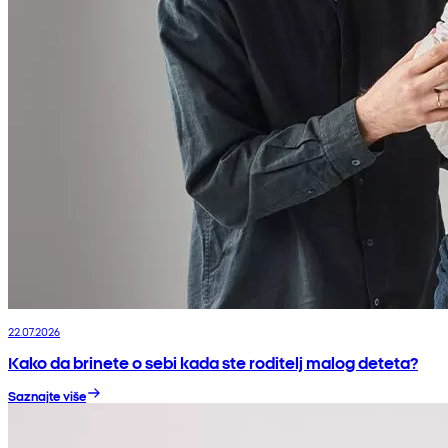
22.07.2026
Kako da brinete o sebi kada ste roditelj malog deteta?
Saznajte više