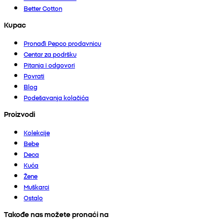
Better Cotton
Kupac
Pronađi Pepco prodavnicu
Centar za podršku
Pitanja i odgovori
Povrati
Blog
Podešavanja kolačića
Proizvodi
Kolekcije
Bebe
Deca
Kuća
Žene
Muškarci
Ostalo
Takođe nas možete pronaći na