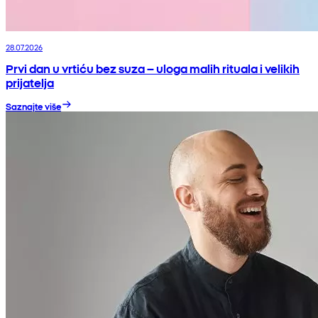
28.07.2026
Prvi dan u vrtiću bez suza – uloga malih rituala i velikih
prijatelja
Saznajte više