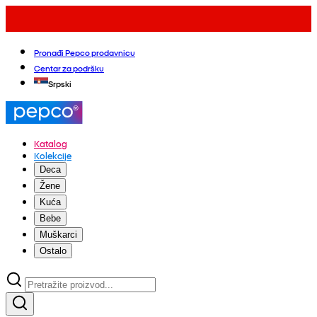
Pronađi Pepco prodavnicu
Centar za podršku
Srpski
Katalog
Kolekcije
Deca
Žene
Kuća
Bebe
Muškarci
Ostalo