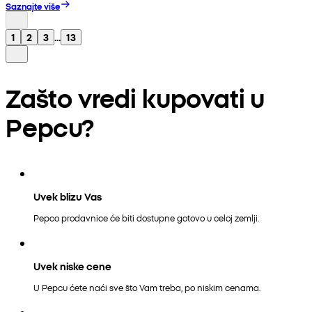
Saznajte više
1
2
3
...
13
Zašto vredi kupovati u
Pepcu?
Uvek blizu Vas
Pepco prodavnice će biti dostupne gotovo u celoj zemlji.
Uvek niske cene
U Pepcu ćete naći sve što Vam treba, po niskim cenama.