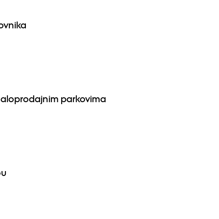
ovnika
 maloprodajnim parkovima
ou