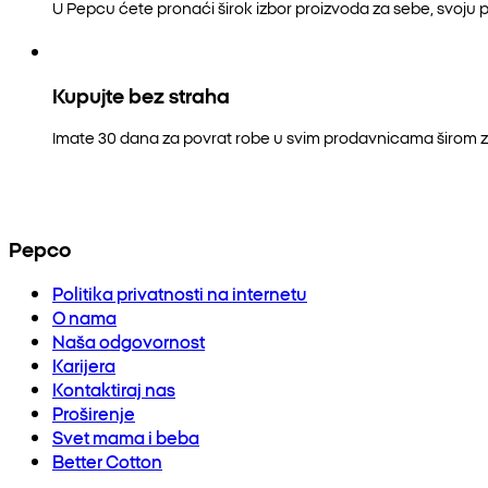
U Pepcu ćete pronaći širok izbor proizvoda za sebe, svoju p
Kupujte bez straha
Imate 30 dana za povrat robe u svim prodavnicama širom z
Pepco
Politika privatnosti na internetu
O nama
Naša odgovornost
Karijera
Kontaktiraj nas
Proširenje
Svet mama i beba
Better Cotton