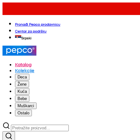
Pronađi Pepco prodavnicu
Centar za podršku
Srpski
Katalog
Kolekcije
Deca
Žene
Kuća
Bebe
Muškarci
Ostalo