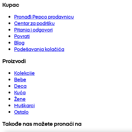
Kupac
Pronađi Pepco prodavnicu
Centar za podršku
Pitanja i odgovori
Povrati
Blog
Podešavanja kolačića
Proizvodi
Kolekcije
Bebe
Deca
Kuća
Žene
Muškarci
Ostalo
Takođe nas možete pronaći na