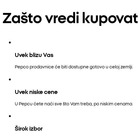
Zašto vredi kupovat
Uvek blizu Vas
Pepco prodavnice će biti dostupne gotovo u celoj zemlji.
Uvek niske cene
U Pepcu ćete naći sve što Vam treba, po niskim cenama.
Širok izbor