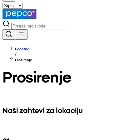
Početna
/
Prosirenje
Prosirenje
Naši zahtevi za lokaciju