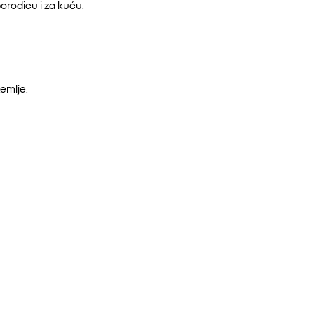
orodicu i za kuću.
emlje.