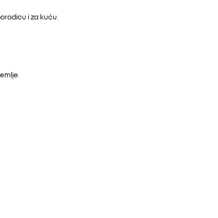
orodicu i za kuću.
emlje.