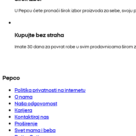
U Pepcu ćete pronaći širok izbor proizvoda za sebe, svoju p
Kupujte bez straha
Imate 30 dana za povrat robe u svim prodavnicama širom z
Pepco
Politika privatnosti na internetu
O nama
Naša odgovornost
Karijera
Kontaktiraj nas
Proširenje
Svet mama i beba