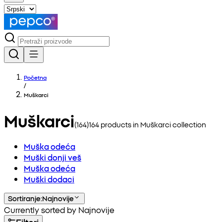
Početna
/
Muškarci
Muškarci
(
164
)
164
products in
Muškarci
collection
Muška odeća
Muški donji veš
Muška odeća
Muški dodaci
Sortiranje
:
Najnovije
Currently sorted by Najnovije