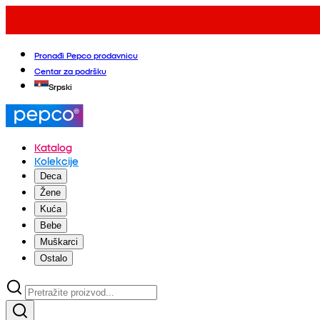
Pronađi Pepco prodavnicu
Centar za podršku
Srpski
Katalog
Kolekcije
Deca
Žene
Kuća
Bebe
Muškarci
Ostalo