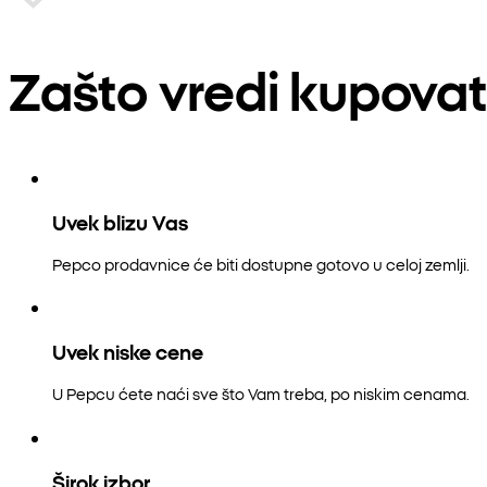
Zašto vredi kupovat
Uvek blizu Vas
Pepco prodavnice će biti dostupne gotovo u celoj zemlji.
Uvek niske cene
U Pepcu ćete naći sve što Vam treba, po niskim cenama.
Širok izbor