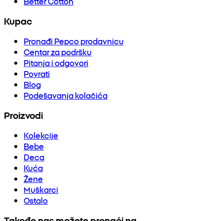
Better Cotton
Kupac
Pronađi Pepco prodavnicu
Centar za podršku
Pitanja i odgovori
Povrati
Blog
Podešavanja kolačića
Proizvodi
Kolekcije
Bebe
Deca
Kuća
Žene
Muškarci
Ostalo
Takođe nas možete pronaći na