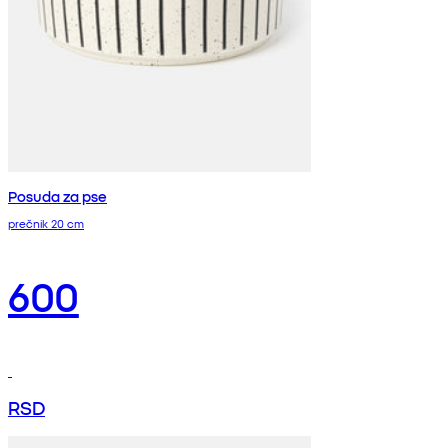
Posuda za pse
prečnik 20 cm
600
RSD