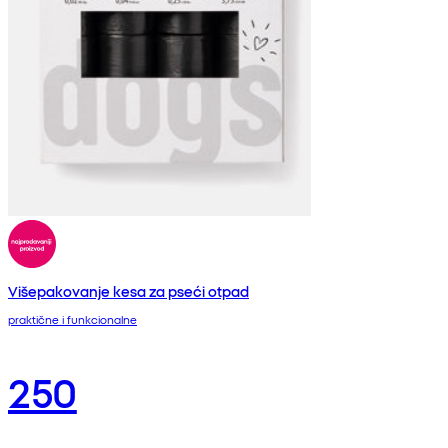
Višepakovanje kesa za pseći otpad
praktične i funkcionalne
250