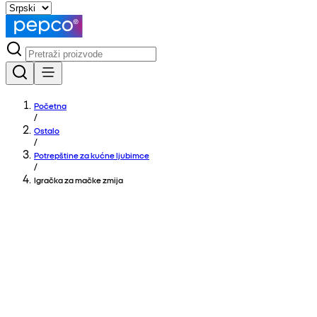
Početna
/
Ostalo
/
Potrepštine za kućne ljubimce
/
Igračka za mačke zmija