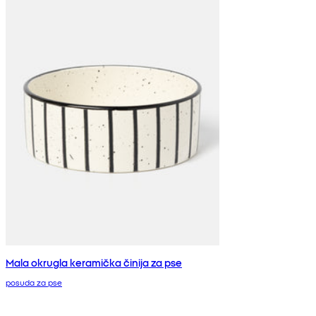
Mala okrugla keramička činija za pse
posuda za pse