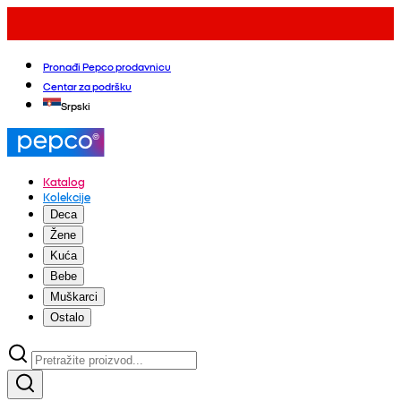
Pronađi Pepco prodavnicu
Centar za podršku
Srpski
Katalog
Kolekcije
Deca
Žene
Kuća
Bebe
Muškarci
Ostalo