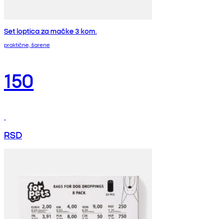
Set loptica za mačke 3 kom.
praktične, šarene
150
RSD