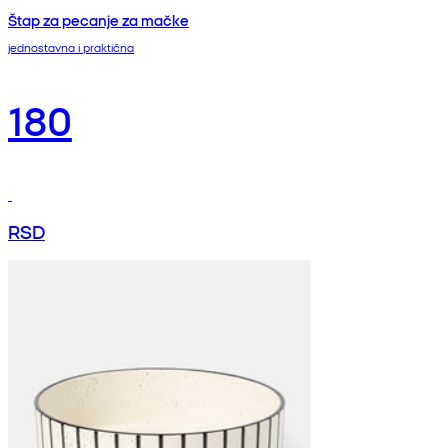
Štap za pecanje za mačke
jednostavna i praktična
180
RSD