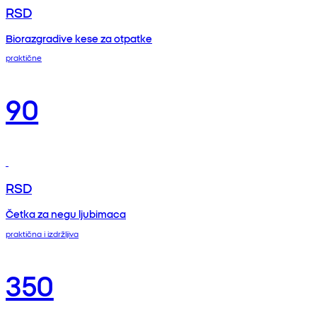
RSD
Biorazgradive kese za otpatke
praktične
90
RSD
Četka za negu ljubimaca
praktična i izdržljiva
350