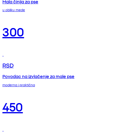
Mala činija za pse
u obliku mede
300
RSD
Povodac na izvlačenje za male pse
moderna i praktična
450