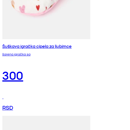
Šuškava igračka cipela za ljubimce
šarena igračka sa
300
RSD