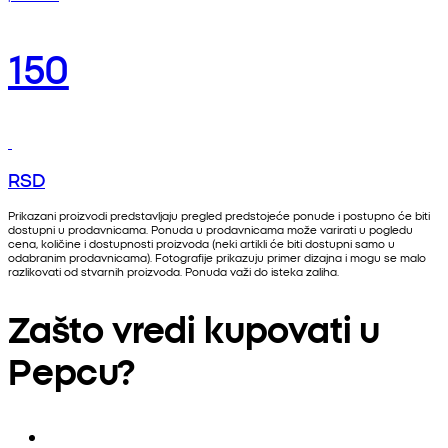
150
RSD
Prikazani proizvodi predstavljaju pregled predstojeće ponude i postupno će biti
dostupni u prodavnicama. Ponuda u prodavnicama može varirati u pogledu
cena, količine i dostupnosti proizvoda (neki artikli će biti dostupni samo u
odabranim prodavnicama). Fotografije prikazuju primer dizajna i mogu se malo
razlikovati od stvarnih proizvoda. Ponuda važi do isteka zaliha.
Zašto vredi kupovati u
Pepcu?