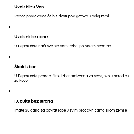
Uvek blizu Vas
Pepco prodavnice će biti dostupne gotovo u celoj zemlji.
Uvek niske cene
U Pepcu ćete naći sve što Vam treba, po niskim cenama.
Širok izbor
U Pepcu ćete pronaći širok izbor proizvoda za sebe, svoju porodicu i
za kuću.
Kupujte bez straha
Imate 30 dana za povrat robe u svim prodavnicama širom zemlje.