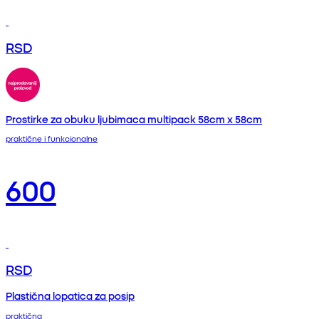
RSD
Prostirke za obuku ljubimaca multipack 58cm x 58cm
praktične i funkcionalne
600
RSD
Plastična lopatica za posip
praktična