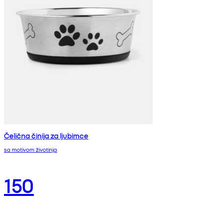
Čelična činija za ljubimce
sa motivom životinja
150