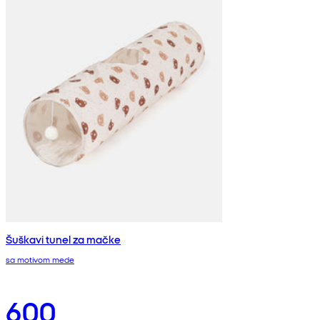
Šuškavi tunel za mačke
sa motivom mede
600