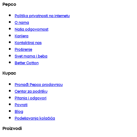
Pepco
Politika privatnosti na internetu
O nama
Naša odgovornost
Karijera
Kontaktiraj nas
Proširenje
Svet mama i beba
Better Cotton
Kupac
Pronađi Pepco prodavnicu
Centar za podršku
Pitanja i odgovori
Povrati
Blog
Podešavanja kolačića
Proizvodi