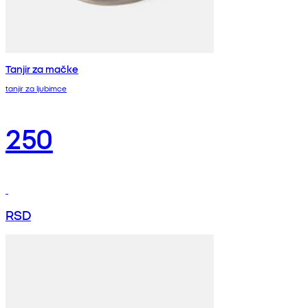
Tanjir za mačke
tanjir za ljubimce
250
RSD