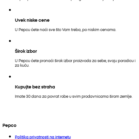
Uvek niske cene
U Pepcu ćete naći sve što Vam treba, po niskim cenama.
Širok izbor
U Pepcu ćete pronaći širok izbor proizvoda za sebe, svoju porodicu i
za kuću.
Kupujte bez straha
Imate 30 dana za povrat robe u svim prodavnicama širom zemlje.
Pepco
Politika privatnosti na internetu