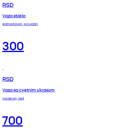
RSD
Vaza staklo
jednostavan, providan
300
RSD
Vaza sa cvetnim ukrasom
moderan, beli
700