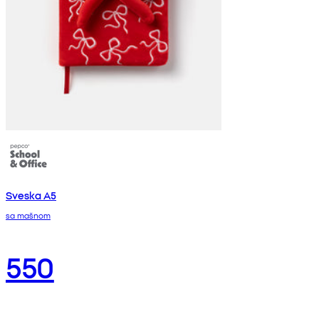
Sveska A5
sa mašnom
550