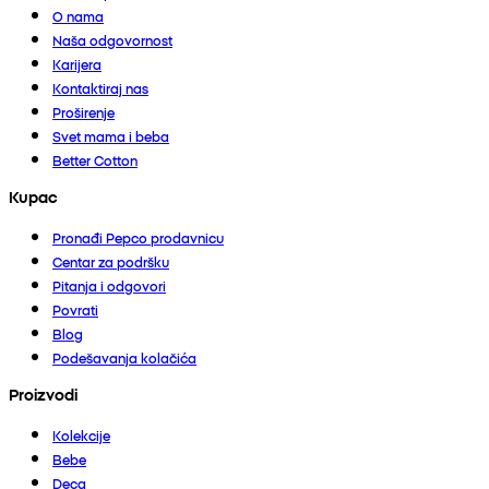
O nama
Naša odgovornost
Karijera
Kontaktiraj nas
Proširenje
Svet mama i beba
Better Cotton
Kupac
Pronađi Pepco prodavnicu
Centar za podršku
Pitanja i odgovori
Povrati
Blog
Podešavanja kolačića
Proizvodi
Kolekcije
Bebe
Deca