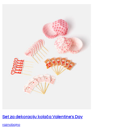
Set za dekoraciju kolača Valentine's Day
raznobojno