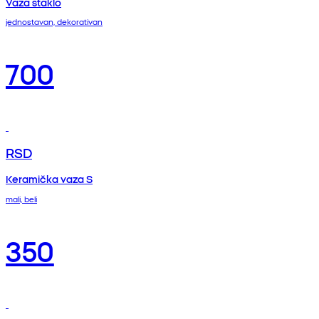
Vaza staklo
jednostavan, dekorativan
700
RSD
Keramička vaza S
mali, beli
350