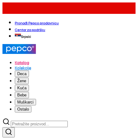
Pronađi Pepco prodavnicu
Centar za podršku
Srpski
Katalog
Kolekcije
Deca
Žene
Kuća
Bebe
Muškarci
Ostalo