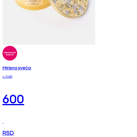
Mirisna sveća
u čaši
600
RSD