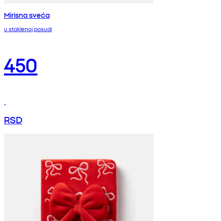
Mirisna sveća
u staklenoj posudi
450
RSD