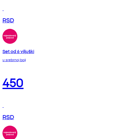
RSD
Set od 6 viljuški
u srebrnoj boji
450
RSD