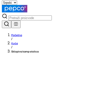
Početna
/
Kuća
/
Sklopiva kamp stolica