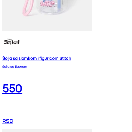
Šolja sa slamkom i figuricom Stitch
šolja sa figurom
550
RSD