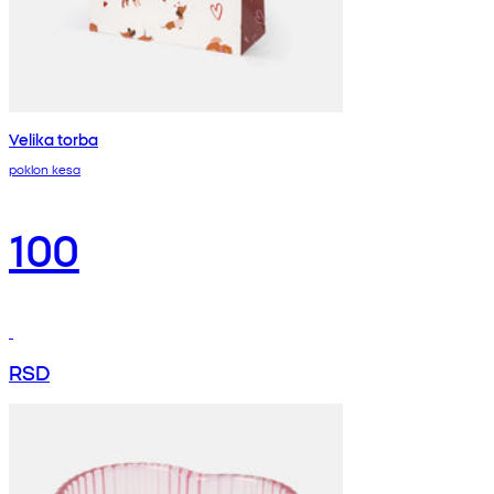
Velika torba
poklon kesa
100
RSD