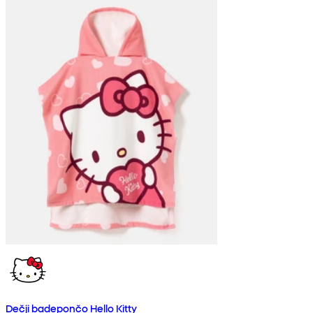
Dečji badepončo Hello Kitty