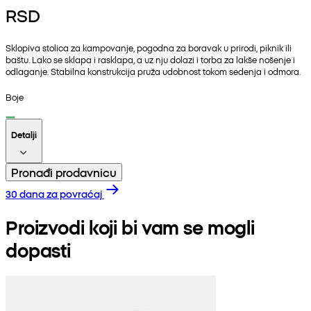
RSD
Sklopiva stolica za kampovanje, pogodna za boravak u prirodi, piknik ili
baštu. Lako se sklapa i rasklapa, a uz nju dolazi i torba za lakše nošenje i
odlaganje. Stabilna konstrukcija pruža udobnost tokom sedenja i odmora.
Boje
Detalji
Pronađi prodavnicu
30 dana za povraćaj
Proizvodi koji bi vam se mogli
dopasti