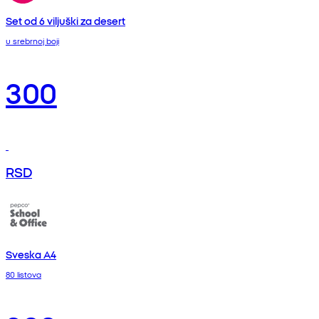
Set od 6 viljuški za desert
u srebrnoj boji
300
RSD
Sveska A4
80 listova