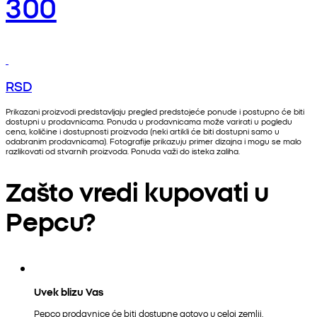
300
RSD
Prikazani proizvodi predstavljaju pregled predstojeće ponude i postupno će biti
dostupni u prodavnicama. Ponuda u prodavnicama može varirati u pogledu
cena, količine i dostupnosti proizvoda (neki artikli će biti dostupni samo u
odabranim prodavnicama). Fotografije prikazuju primer dizajna i mogu se malo
razlikovati od stvarnih proizvoda. Ponuda važi do isteka zaliha.
Zašto vredi kupovati u
Pepcu?
Uvek blizu Vas
Pepco prodavnice će biti dostupne gotovo u celoj zemlji.