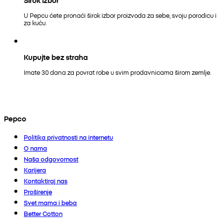
U Pepcu ćete pronaći širok izbor proizvoda za sebe, svoju porodicu i
za kuću.
Kupujte bez straha
Imate 30 dana za povrat robe u svim prodavnicama širom zemlje.
Pepco
Politika privatnosti na internetu
O nama
Naša odgovornost
Karijera
Kontaktiraj nas
Proširenje
Svet mama i beba
Better Cotton