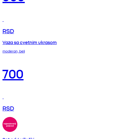
RSD
Vaza sa cvetnim ukrasom
moderan, beli
700
RSD