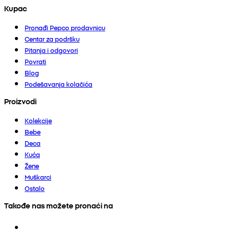
Kupac
Pronađi Pepco prodavnicu
Centar za podršku
Pitanja i odgovori
Povrati
Blog
Podešavanja kolačića
Proizvodi
Kolekcije
Bebe
Deca
Kuća
Žene
Muškarci
Ostalo
Takođe nas možete pronaći na