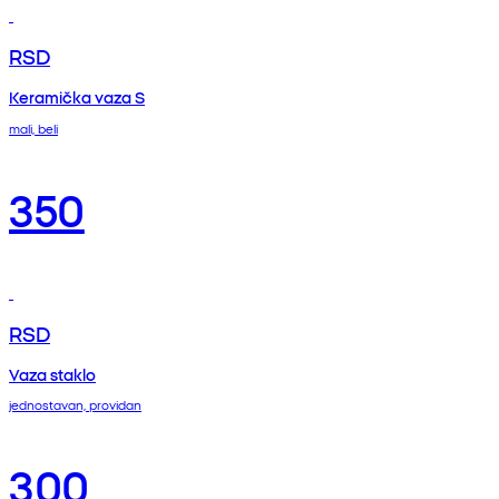
RSD
Keramička vaza S
mali, beli
350
RSD
Vaza staklo
jednostavan, providan
300