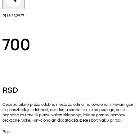
PLU: 632927
700
RSD
Ćebe za piknik pruža udobno mesto za odmor na otvorenom. Mekani gornji
sloj obezbeđuje udobnost, dok donja strana izoluje od podloge, pa je
pogodno za travu ili plažu. Nakon sklapanja, lako se prenosi pomoću
praktične ručke. Funkcionalan dodatak za izlete i boravak u prirodi.
Boje