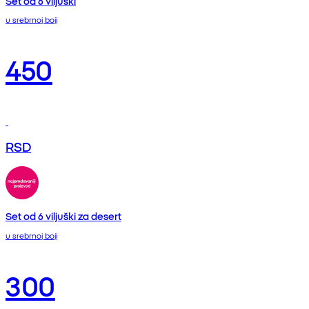
Set od 6 viljuški
u srebrnoj boji
450
RSD
Set od 6 viljuški za desert
u srebrnoj boji
300