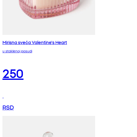
Mirisna sveća Valentine's Heart
u staklenoj posudi
250
RSD