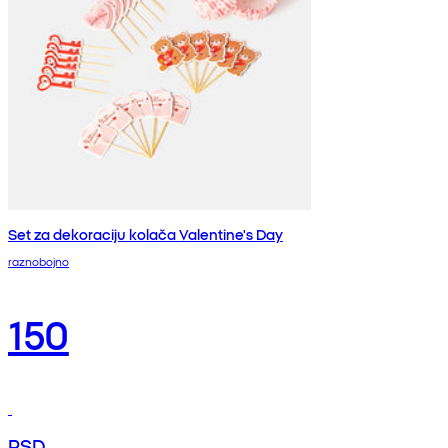
Set za dekoraciju kolača Valentine's Day
raznobojno
150
RSD