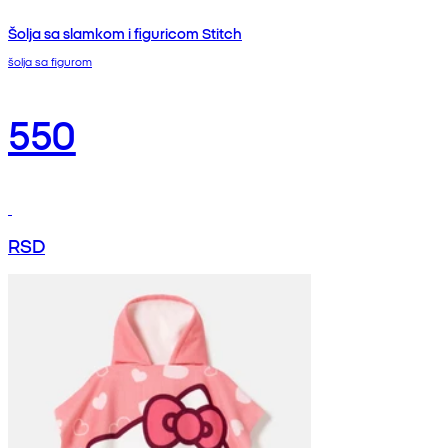
Šolja sa slamkom i figuricom Stitch
šolja sa figurom
550
RSD