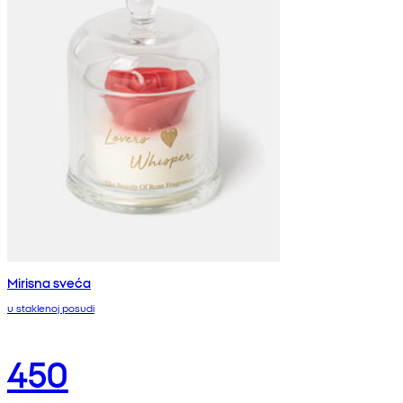
Mirisna sveća
u staklenoj posudi
450