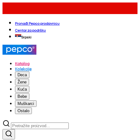
Pronađi Pepco prodavnicu
Centar za podršku
Srpski
Katalog
Kolekcije
Deca
Žene
Kuća
Bebe
Muškarci
Ostalo