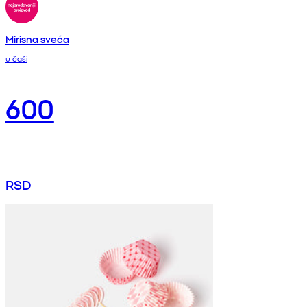
Mirisna sveća
u čaši
600
RSD