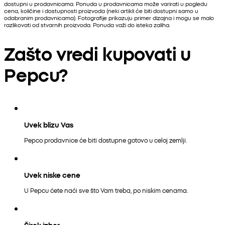
dostupni u prodavnicama. Ponuda u prodavnicama može varirati u pogledu
cena, količine i dostupnosti proizvoda (neki artikli će biti dostupni samo u
odabranim prodavnicama). Fotografije prikazuju primer dizajna i mogu se malo
razlikovati od stvarnih proizvoda. Ponuda važi do isteka zaliha.
Zašto vredi kupovati u
Pepcu?
Uvek blizu Vas
Pepco prodavnice će biti dostupne gotovo u celoj zemlji.
Uvek niske cene
U Pepcu ćete naći sve što Vam treba, po niskim cenama.
Širok izbor