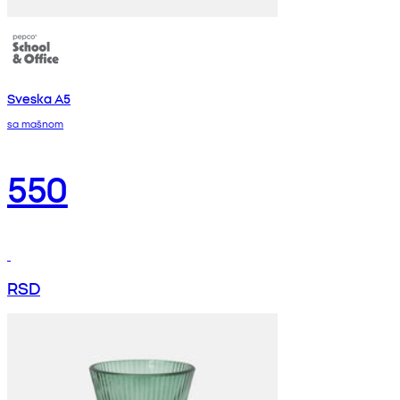
Sveska A5
sa mašnom
550
RSD