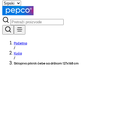
Početna
/
Kuća
/
Sklopivo piknik ćebe sa drškom 127x168 cm