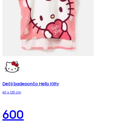
Dečji badepončo Hello Kitty
60 x 120 cm
600