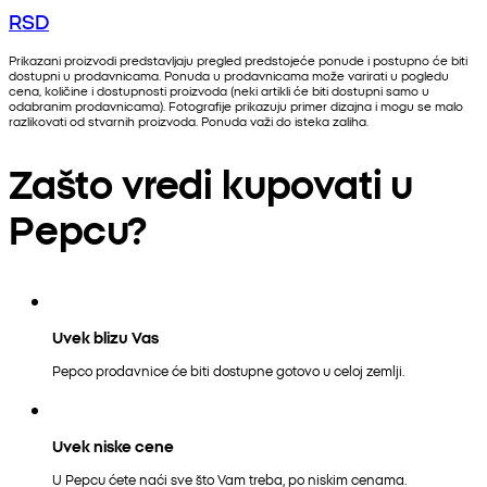
RSD
Prikazani proizvodi predstavljaju pregled predstojeće ponude i postupno će biti
dostupni u prodavnicama. Ponuda u prodavnicama može varirati u pogledu
cena, količine i dostupnosti proizvoda (neki artikli će biti dostupni samo u
odabranim prodavnicama). Fotografije prikazuju primer dizajna i mogu se malo
razlikovati od stvarnih proizvoda. Ponuda važi do isteka zaliha.
Zašto vredi kupovati u
Pepcu?
Uvek blizu Vas
Pepco prodavnice će biti dostupne gotovo u celoj zemlji.
Uvek niske cene
U Pepcu ćete naći sve što Vam treba, po niskim cenama.