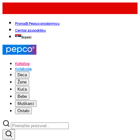
Pronađi Pepco prodavnicu
Centar za podršku
Srpski
Katalog
Kolekcije
Deca
Žene
Kuća
Bebe
Muškarci
Ostalo