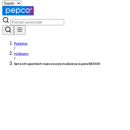
Početna
/
Muškarci
/
Set sivih sportskih nazuvica za muškarce 4 para BEKKIN