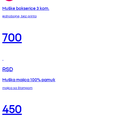
Muške bokserice 3 kom.
jednobojne, bez printa
700
RSD
Muška majica 100% pamuk
majica sa štampom
450