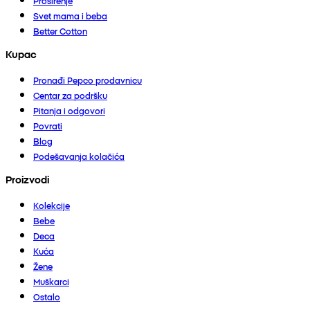
Proširenje
Svet mama i beba
Better Cotton
Kupac
Pronađi Pepco prodavnicu
Centar za podršku
Pitanja i odgovori
Povrati
Blog
Podešavanja kolačića
Proizvodi
Kolekcije
Bebe
Deca
Kuća
Žene
Muškarci
Ostalo