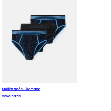
Muške gaće 3 komada
različiti dezeni