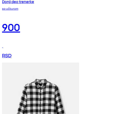
Donji deo trenerke
sa učkurom
900
RSD