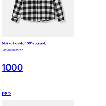
Muška košulja 100% pamuk
košulja na karice
1000
RSD