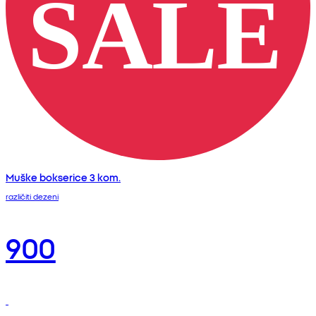
Muške bokserice 3 kom.
različiti dezeni
900