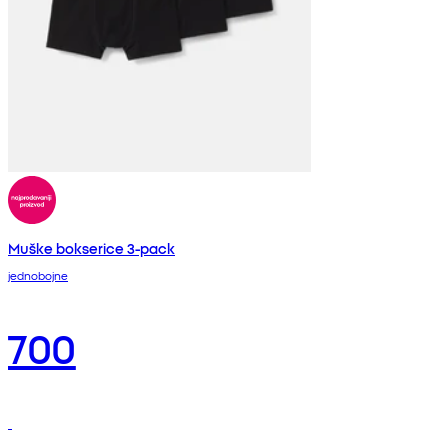
Muške bokserice 3-pack
jednobojne
700