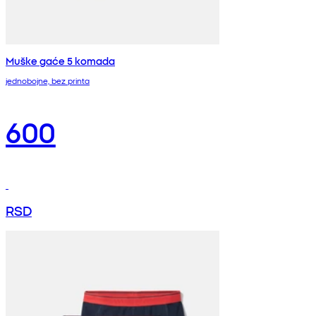
Muške gaće 5 komada
jednobojne, bez printa
600
RSD