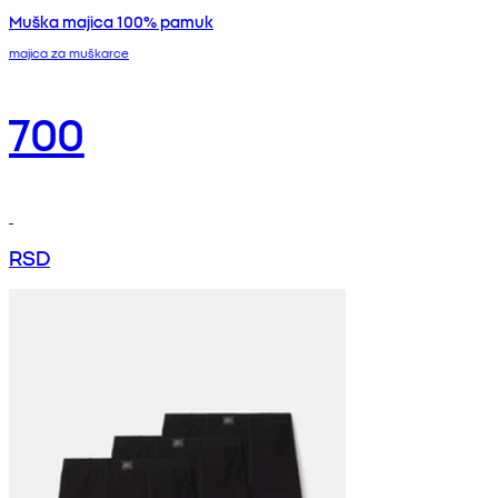
Muška majica 100% pamuk
majica za muškarce
700
RSD