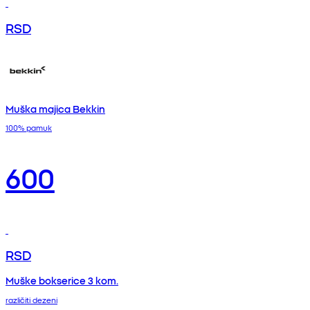
RSD
Muška majica Bekkin
100% pamuk
600
RSD
Muške bokserice 3 kom.
različiti dezeni