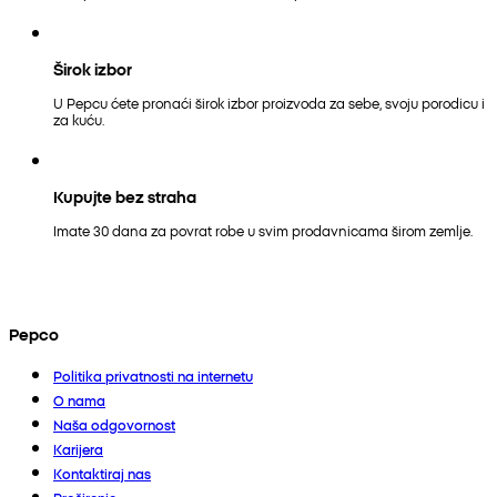
Širok izbor
U Pepcu ćete pronaći širok izbor proizvoda za sebe, svoju porodicu i
za kuću.
Kupujte bez straha
Imate 30 dana za povrat robe u svim prodavnicama širom zemlje.
Pepco
Politika privatnosti na internetu
O nama
Naša odgovornost
Karijera
Kontaktiraj nas