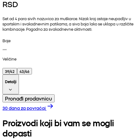
RSD
Set od 4 para sivih nazuvica za muškarce. Nizak kroj ostaje neupadljiv u
sportskim i svakodnevnim patikama, a siva boja lako se uklapa u različite
kombinacije. Pogodno za svakodnevne aktivnosti.
Boje
Veličine
39/42
43/46
Detalji
Pronađi prodavnicu
30 dana za povraćaj
Proizvodi koji bi vam se mogli
dopasti