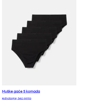
Muške gaće 5 komada
jednobojne, bez printa