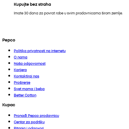
Kupujte bez straha
Imate 30 dana za povrat robe u svim prodavnicama širom zemlje.
Pepco
Politika privatnosti na internetu
O nama
Naša odgovornost
Karijera
Kontaktiraj nas
Proširenje
Svet mama i beba
Better Cotton
Kupac
Pronađi Pepco prodavnicu
Centar za podršku
Pitanja i odgovori