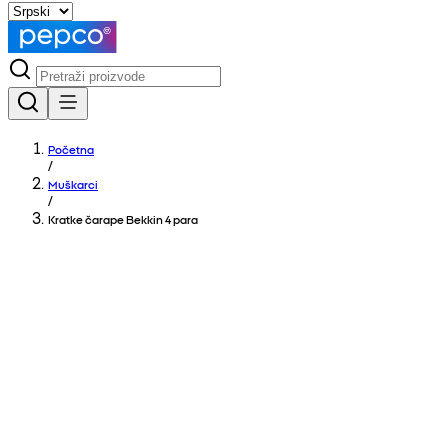
Početna
/
Muškarci
/
Kratke čarape Bekkin 4 para