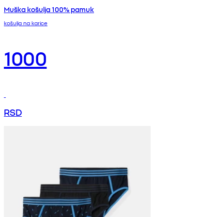
Muška košulja 100% pamuk
košulja na karice
1000
RSD