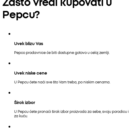
Zašto vredi kupovati u
Pepcu?
Uvek blizu Vas
Pepco prodavnice će biti dostupne gotovo u celoj zemlji.
Uvek niske cene
U Pepcu ćete naći sve što Vam treba, po niskim cenama.
Širok izbor
U Pepcu ćete pronaći širok izbor proizvoda za sebe, svoju porodicu i
za kuću.