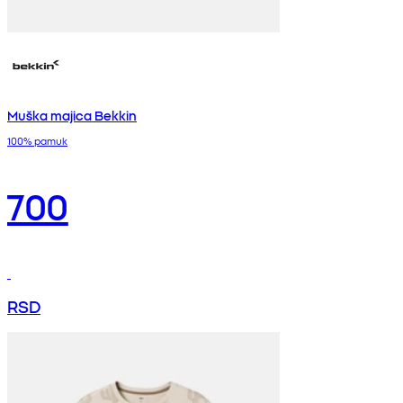
Muška majica Bekkin
100% pamuk
700
RSD