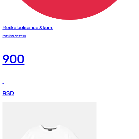
Muške bokserice 3 kom.
različiti dezeni
900
RSD