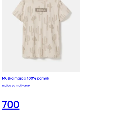
Muška majica 100% pamuk
majica za muškarce
700