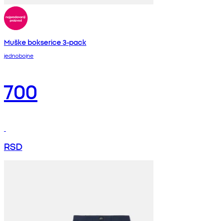
Muške bokserice 3-pack
jednobojne
700
RSD