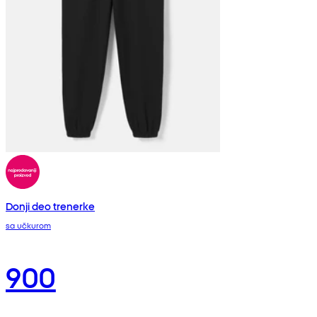
Donji deo trenerke
sa učkurom
900