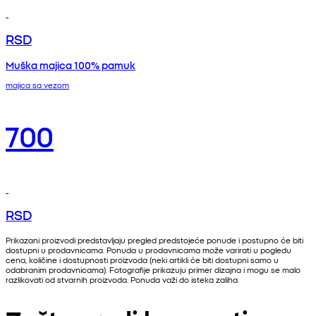
RSD
Muška majica 100% pamuk
majica sa vezom
700
RSD
Prikazani proizvodi predstavljaju pregled predstojeće ponude i postupno će biti
dostupni u prodavnicama. Ponuda u prodavnicama može varirati u pogledu
cena, količine i dostupnosti proizvoda (neki artikli će biti dostupni samo u
odabranim prodavnicama). Fotografije prikazuju primer dizajna i mogu se malo
razlikovati od stvarnih proizvoda. Ponuda važi do isteka zaliha.