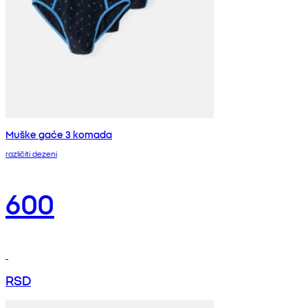
Muške gaće 3 komada
različiti dezeni
600
RSD