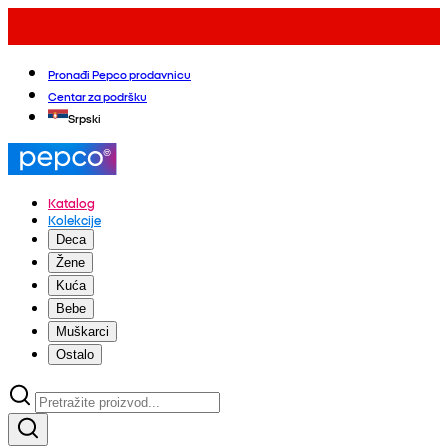
Pronađi Pepco prodavnicu
Centar za podršku
Srpski
Katalog
Kolekcije
Deca
Žene
Kuća
Bebe
Muškarci
Ostalo