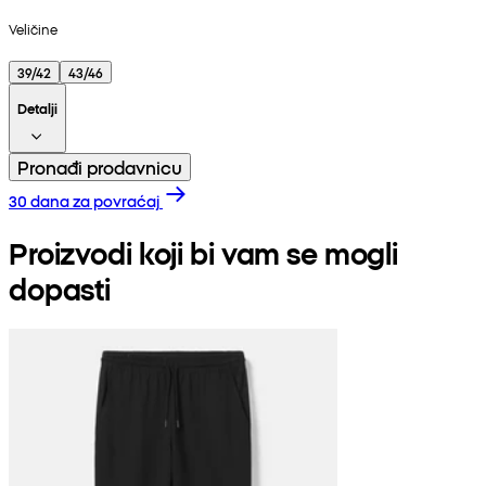
Veličine
39/42
43/46
Detalji
Pronađi prodavnicu
30 dana za povraćaj
Proizvodi koji bi vam se mogli
dopasti