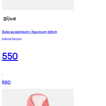
Šolja sa slamkom i figuricom Stitch
šolja sa figurom
550
RSD