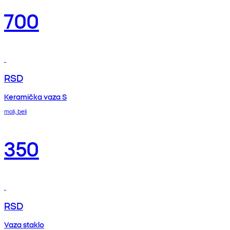
700
RSD
Keramička vaza S
mali, beli
350
RSD
Vaza staklo