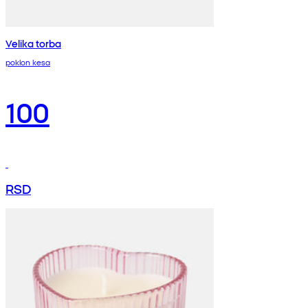
Velika torba
poklon kesa
100
RSD