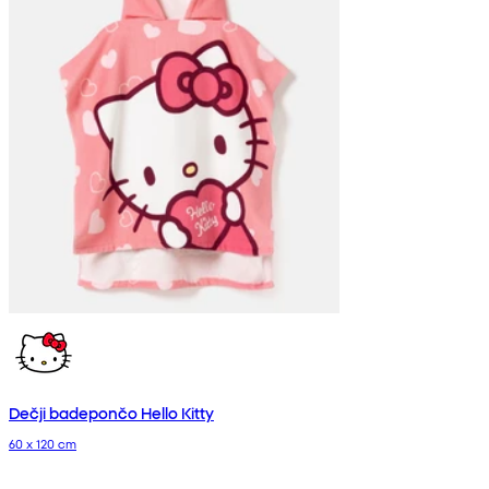
Dečji badepončo Hello Kitty
60 x 120 cm