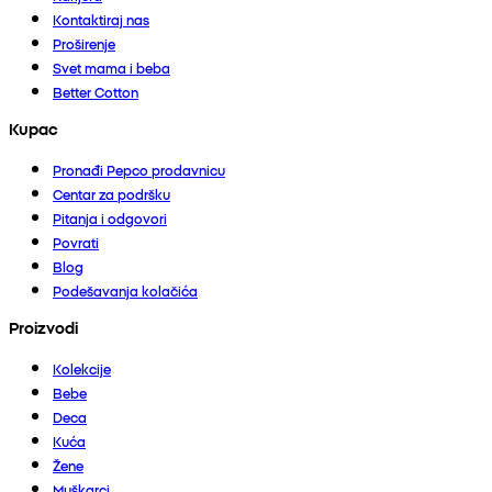
Kontaktiraj nas
Proširenje
Svet mama i beba
Better Cotton
Kupac
Pronađi Pepco prodavnicu
Centar za podršku
Pitanja i odgovori
Povrati
Blog
Podešavanja kolačića
Proizvodi
Kolekcije
Bebe
Deca
Kuća
Žene
Muškarci