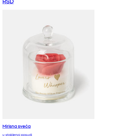
RSD
Mirisna sveća
u staklenoj posudi