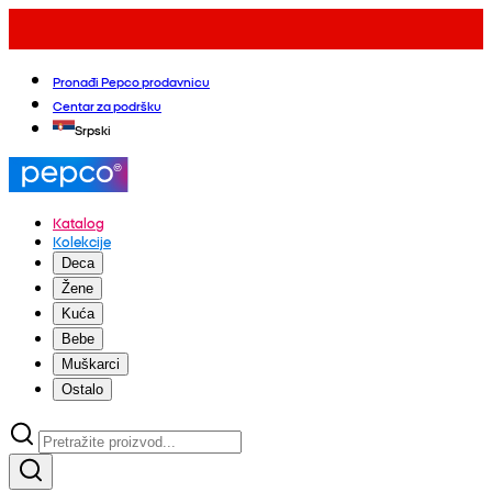
Pronađi Pepco prodavnicu
Centar za podršku
Srpski
Katalog
Kolekcije
Deca
Žene
Kuća
Bebe
Muškarci
Ostalo