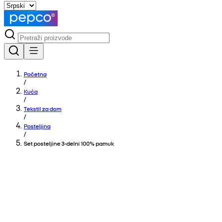
Početna
/
Kuća
/
Tekstil za dom
/
Posteljina
/
Set posteljine 3-delni 100% pamuk