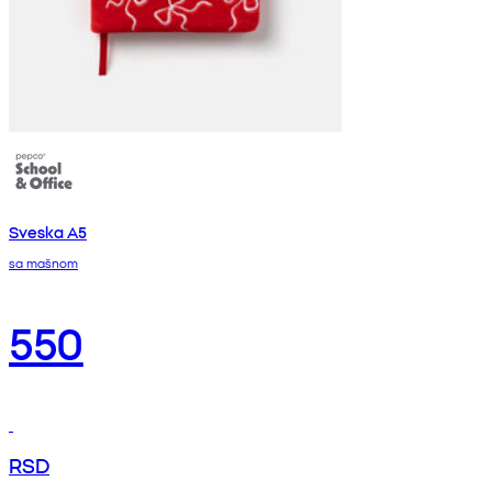
Sveska A5
sa mašnom
550
RSD