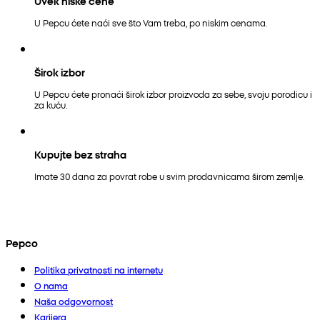
Uvek niske cene
U Pepcu ćete naći sve što Vam treba, po niskim cenama.
Širok izbor
U Pepcu ćete pronaći širok izbor proizvoda za sebe, svoju porodicu i
za kuću.
Kupujte bez straha
Imate 30 dana za povrat robe u svim prodavnicama širom zemlje.
Pepco
Politika privatnosti na internetu
O nama
Naša odgovornost
Karijera