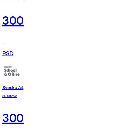
300
RSD
Sveska A4
80 listova
300