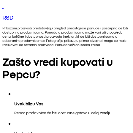
RSD
Prikazani proizvodi predstavljaju pregled predstojeće ponude i postupno će biti
dostupni u prodavnicama. Ponuda u prodavnicama može varirati u pogledu
cena, količine i dostupnosti proizvoda (neki artikli će biti dostupni samo u
odabranim prodavnicama). Fotografije prikazuju primer dizajna i mogu se malo
razlikovati od stvarnih proizvoda. Ponuda važi do isteka zaliha.
Zašto vredi kupovati u
Pepcu?
Uvek blizu Vas
Pepco prodavnice će biti dostupne gotovo u celoj zemlji.