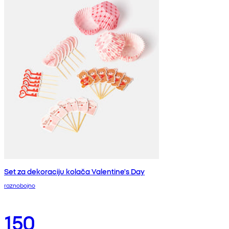
Set za dekoraciju kolača Valentine's Day
raznobojno
150