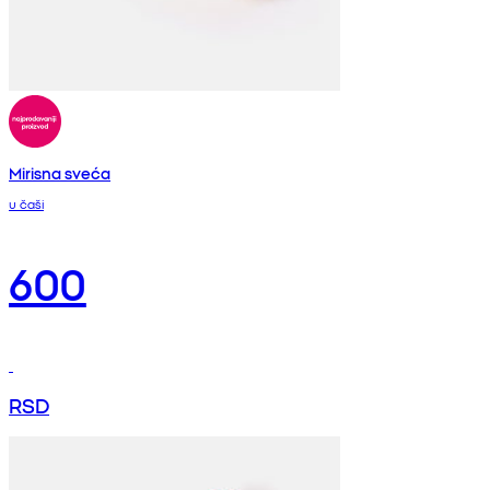
Mirisna sveća
u čaši
600
RSD