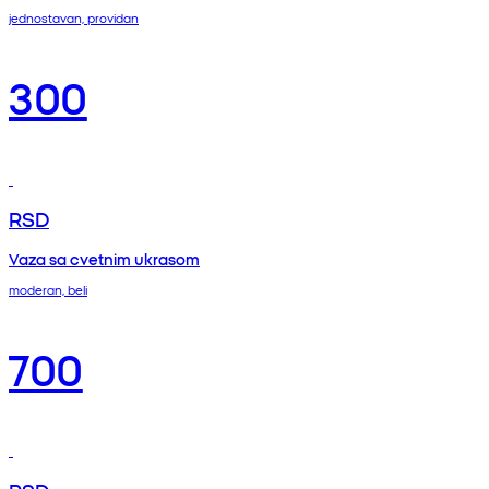
jednostavan, providan
300
RSD
Vaza sa cvetnim ukrasom
moderan, beli
700