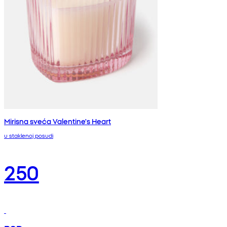
Mirisna sveća Valentine's Heart
u staklenoj posudi
250