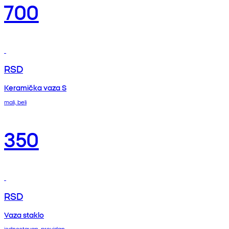
700
RSD
Keramička vaza S
mali, beli
350
RSD
Vaza staklo
jednostavan, providan