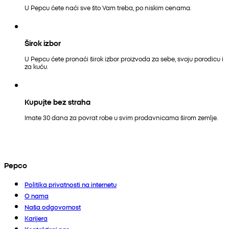
U Pepcu ćete naći sve što Vam treba, po niskim cenama.
Širok izbor
U Pepcu ćete pronaći širok izbor proizvoda za sebe, svoju porodicu i
za kuću.
Kupujte bez straha
Imate 30 dana za povrat robe u svim prodavnicama širom zemlje.
Pepco
Politika privatnosti na internetu
O nama
Naša odgovornost
Karijera