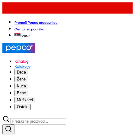
Pronađi Pepco prodavnicu
Centar za podršku
Srpski
Katalog
Kolekcije
Deca
Žene
Kuća
Bebe
Muškarci
Ostalo