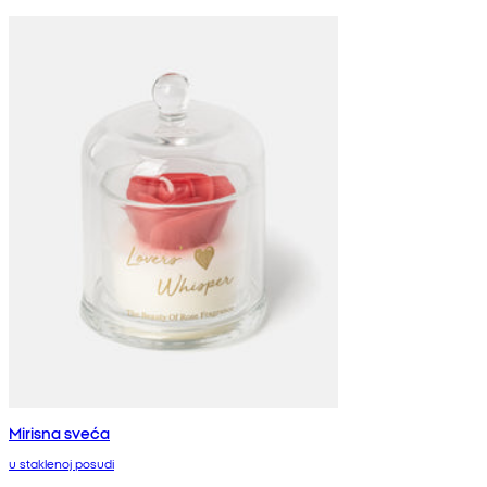
Mirisna sveća
u staklenoj posudi