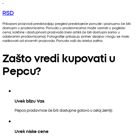
RSD
Prikazani proizvodi predstavljaju pregled predstojeće ponude i postupno će biti
dostupni u prodavnicama. Ponuda u prodavnicama može varirati u pogledu
cena, količine i dostupnosti proizvoda (neki artikli će biti dostupni samo u
odabranim prodavnicama). Fotografije prikazuju primer dizajna i mogu se malo
razlikovati od stvarnih proizvoda. Ponuda važi do isteka zaliha.
Zašto vredi kupovati u
Pepcu?
Uvek blizu Vas
Pepco prodavnice će biti dostupne gotovo u celoj zemlji.
Uvek niske cene