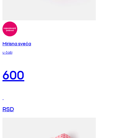
Mirisna sveća
u čaši
600
RSD