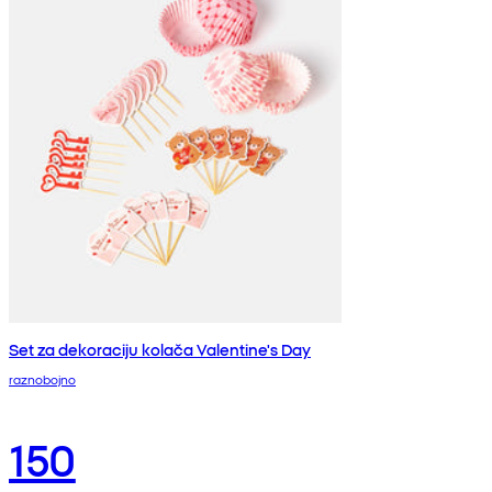
Set za dekoraciju kolača Valentine's Day
raznobojno
150