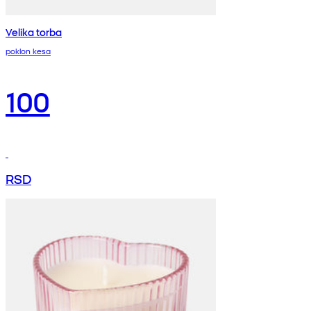
Velika torba
poklon kesa
100
RSD