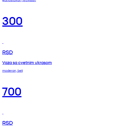
300
RSD
Vaza sa cvetnim ukrasom
moderan, beli
700
RSD