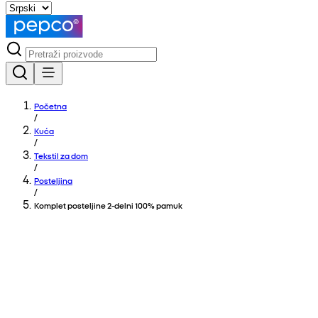
Početna
/
Kuća
/
Tekstil za dom
/
Posteljina
/
Komplet posteljine 2-delni 100% pamuk