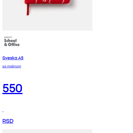
Sveska A5
sa mašnom
550
RSD