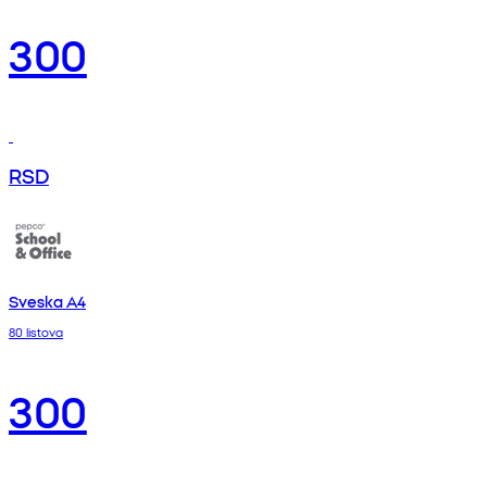
300
RSD
Sveska A4
80 listova
300