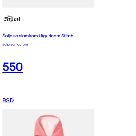
Šolja sa slamkom i figuricom Stitch
šolja sa figurom
550
RSD