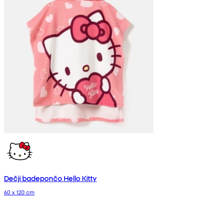
Dečji badepončo Hello Kitty
60 x 120 cm