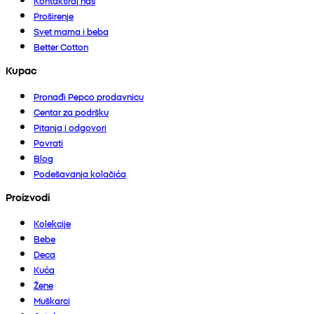
Kontaktiraj nas
Proširenje
Svet mama i beba
Better Cotton
Kupac
Pronađi Pepco prodavnicu
Centar za podršku
Pitanja i odgovori
Povrati
Blog
Podešavanja kolačića
Proizvodi
Kolekcije
Bebe
Deca
Kuća
Žene
Muškarci