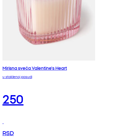
Mirisna sveća Valentine's Heart
u staklenoj posudi
250
RSD