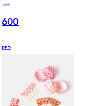
u čaši
600
RSD