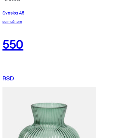
Sveska A5
sa mašnom
550
RSD