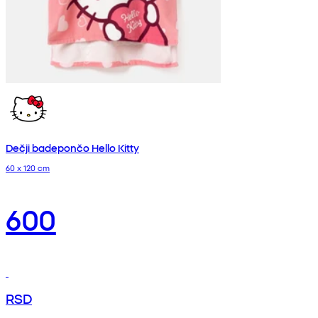
Dečji badepončo Hello Kitty
60 x 120 cm
600
RSD