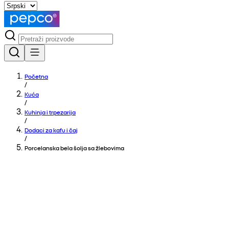
Početna
/
Kuća
/
Kuhinja i trpezarija
/
Dodaci za kafu i čaj
/
Porcelanska bela šolja sa žlebovima