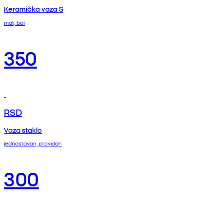
Keramička vaza S
mali, beli
350
RSD
Vaza staklo
jednostavan, providan
300