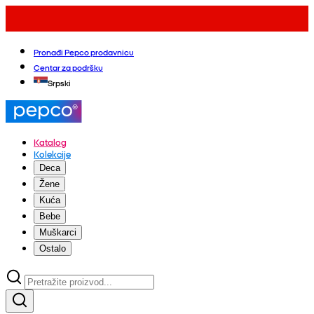
Pronađi Pepco prodavnicu
Centar za podršku
Srpski
Katalog
Kolekcije
Deca
Žene
Kuća
Bebe
Muškarci
Ostalo