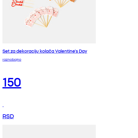
Set za dekoraciju kolača Valentine's Day
raznobojno
150
RSD