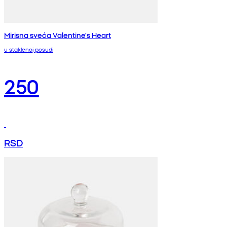
Mirisna sveća Valentine's Heart
u staklenoj posudi
250
RSD