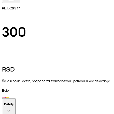
PLU: 629847
300
RSD
Šolja u obliku cveta, pogodna za svakodnevnu upotrebu ili kao dekoracija.
Boje
Detalji