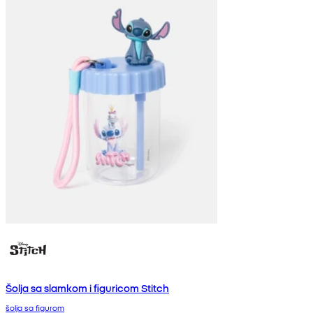
Šolja sa slamkom i figuricom Stitch
šolja sa figurom