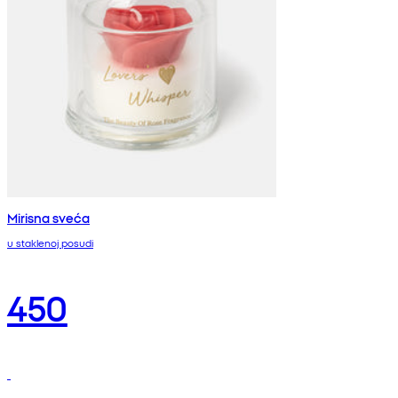
Mirisna sveća
u staklenoj posudi
450