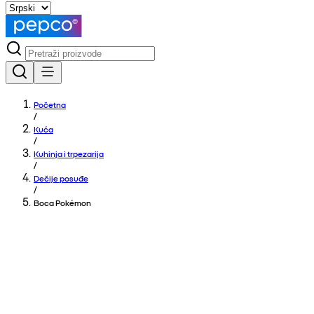
Početna
/
Kuća
/
Kuhinja i trpezarija
/
Dečije posuđe
/
Boca Pokémon