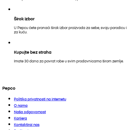
Širok izbor
U Pepcu ćete pronaći širok izbor proizvoda za sebe, svoju porodicu i
za kuću.
Kupujte bez straha
Imate 30 dana za povrat robe u svim prodavnicama širom zemlje.
Pepco
Politika privatnosti na internetu
O nama
Naša odgovornost
Karijera
Kontaktiraj nas