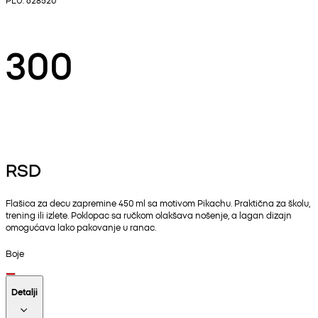
300
RSD
Flašica za decu zapremine 450 ml sa motivom Pikachu. Praktična za školu,
trening ili izlete. Poklopac sa ručkom olakšava nošenje, a lagan dizajn
omogućava lako pakovanje u ranac.
Boje
Detalji