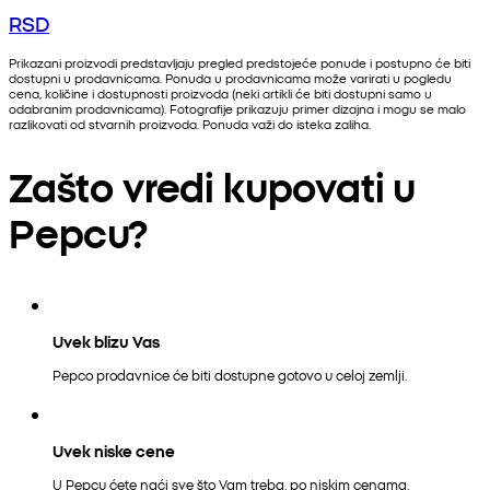
RSD
Prikazani proizvodi predstavljaju pregled predstojeće ponude i postupno će biti
dostupni u prodavnicama. Ponuda u prodavnicama može varirati u pogledu
cena, količine i dostupnosti proizvoda (neki artikli će biti dostupni samo u
odabranim prodavnicama). Fotografije prikazuju primer dizajna i mogu se malo
razlikovati od stvarnih proizvoda. Ponuda važi do isteka zaliha.
Zašto vredi kupovati u
Pepcu?
Uvek blizu Vas
Pepco prodavnice će biti dostupne gotovo u celoj zemlji.
Uvek niske cene
U Pepcu ćete naći sve što Vam treba, po niskim cenama.