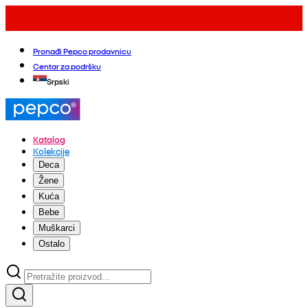
Pronađi Pepco prodavnicu
Centar za podršku
Srpski
Katalog
Kolekcije
Deca
Žene
Kuća
Bebe
Muškarci
Ostalo