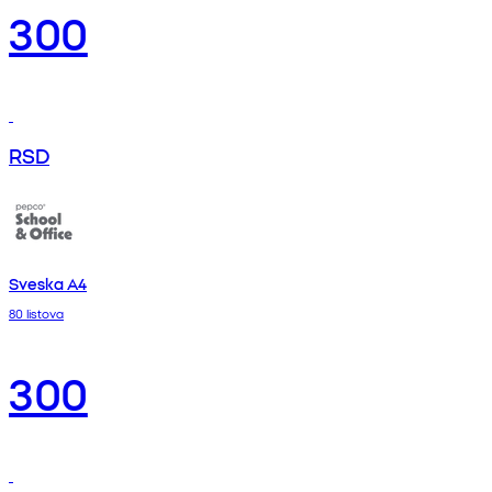
300
RSD
Sveska A4
80 listova
300