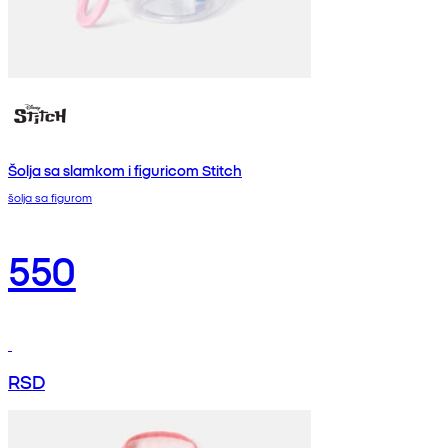
Šolja sa slamkom i figuricom Stitch
šolja sa figurom
550
RSD