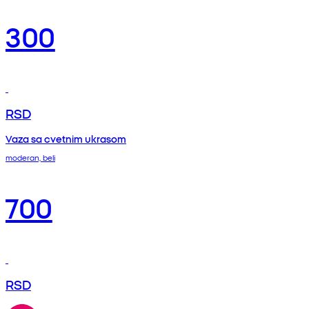
300
RSD
Vaza sa cvetnim ukrasom
moderan, beli
700
RSD