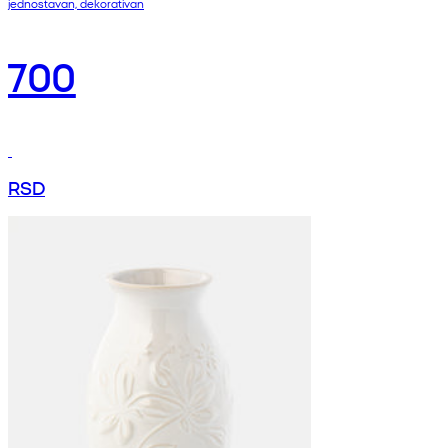
jednostavan, dekorativan
700
RSD