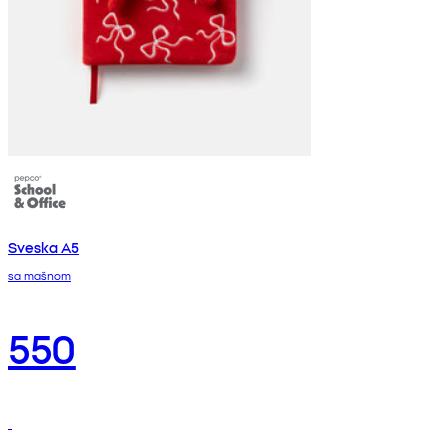
Sveska A5
sa mašnom
550