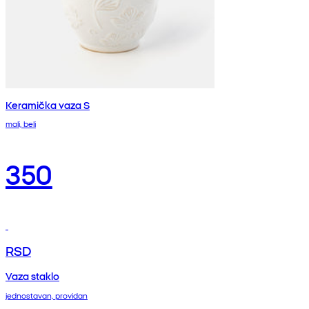
Keramička vaza S
mali, beli
350
RSD
Vaza staklo
jednostavan, providan