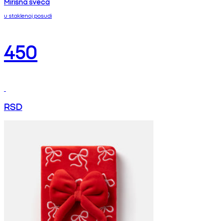
Mirisna sveća
u staklenoj posudi
450
RSD