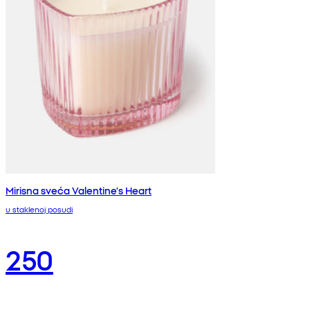
Mirisna sveća Valentine's Heart
u staklenoj posudi
250