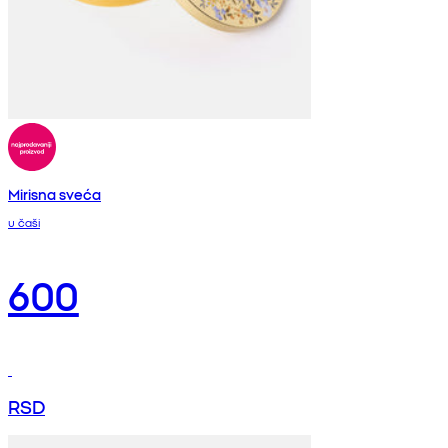
Mirisna sveća
u čaši
600
RSD