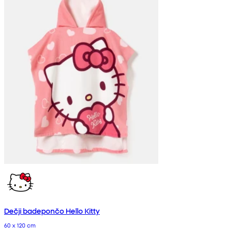
Dečji badepončo Hello Kitty
60 x 120 cm