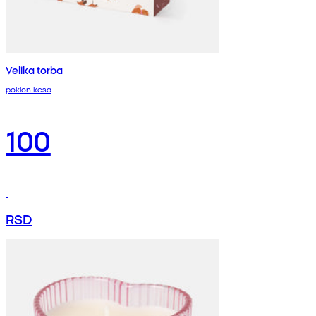
Velika torba
poklon kesa
100
RSD