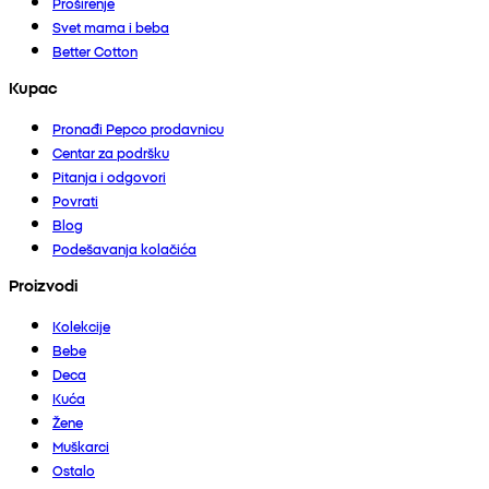
Proširenje
Svet mama i beba
Better Cotton
Kupac
Pronađi Pepco prodavnicu
Centar za podršku
Pitanja i odgovori
Povrati
Blog
Podešavanja kolačića
Proizvodi
Kolekcije
Bebe
Deca
Kuća
Žene
Muškarci
Ostalo