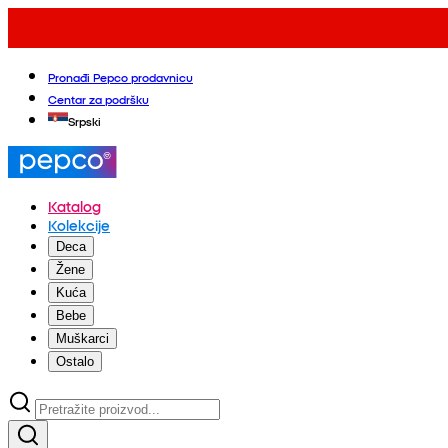
Pronađi Pepco prodavnicu
Centar za podršku
Srpski
Katalog
Kolekcije
Deca
Žene
Kuća
Bebe
Muškarci
Ostalo