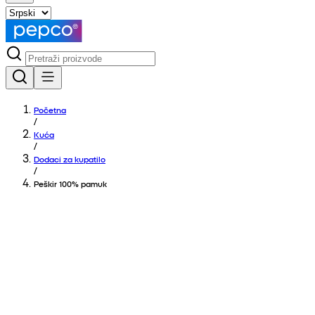
Početna
/
Kuća
/
Dodaci za kupatilo
/
Peškir 100% pamuk