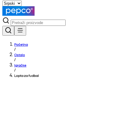
Početna
/
Ostalo
/
Igračke
/
Lopta za fudbal