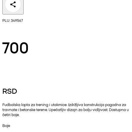
PLU: 349567
700
RSD
Fudbalska lopta za trening i utakmice. Izdržljiva konstrukcija pogodna za
travnate i betonske terene. Upečatljiv dizajn za bolju vidljivost. Dostupna u
četiri boje.
Boje