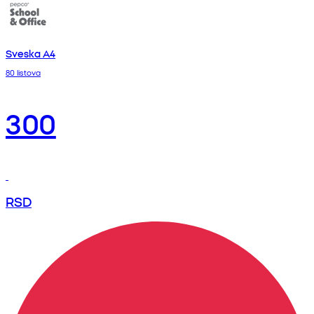
Sveska A4
80 listova
300
RSD