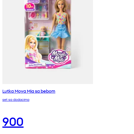
Lutka Moya Mia sa bebom
set sa dodacima
900