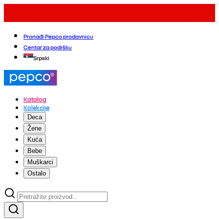
Pronađi Pepco prodavnicu
Centar za podršku
Srpski
Katalog
Kolekcije
Deca
Žene
Kuća
Bebe
Muškarci
Ostalo