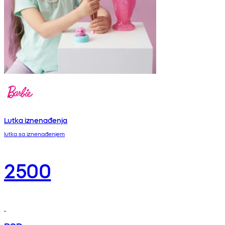
Lutka iznenađenja
lutka sa iznenađenjem
2500