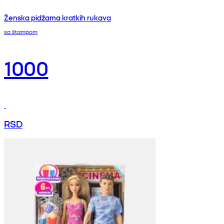
Ženska pidžama kratkih rukava
sa štampom
1000
RSD