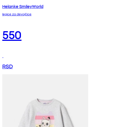
Helanke SmileyWorld
legice za devojčice
550
RSD