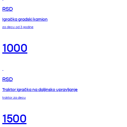
RSD
Igračka gradski kamion
za decu od 3 godine
1000
RSD
Traktor igračka na daljinsko upravljanje
traktor za decu
1500