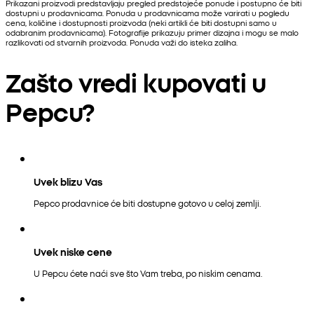
Prikazani proizvodi predstavljaju pregled predstojeće ponude i postupno će biti
dostupni u prodavnicama. Ponuda u prodavnicama može varirati u pogledu
cena, količine i dostupnosti proizvoda (neki artikli će biti dostupni samo u
odabranim prodavnicama). Fotografije prikazuju primer dizajna i mogu se malo
razlikovati od stvarnih proizvoda. Ponuda važi do isteka zaliha.
Zašto vredi kupovati u
Pepcu?
Uvek blizu Vas
Pepco prodavnice će biti dostupne gotovo u celoj zemlji.
Uvek niske cene
U Pepcu ćete naći sve što Vam treba, po niskim cenama.