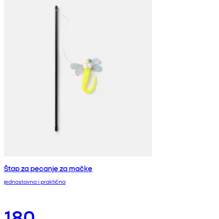
Štap za pecanje za mačke
jednostavna i praktična
180