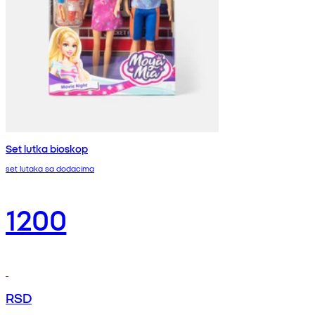
Set lutka bioskop
set lutaka sa dodacima
1200
RSD