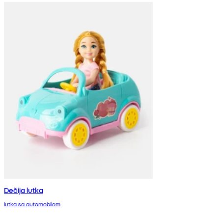
Dečija lutka
lutka sa automobilom