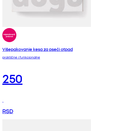
Višepakovanje kesa za pseći otpad
praktične i funkcionalne
250
RSD