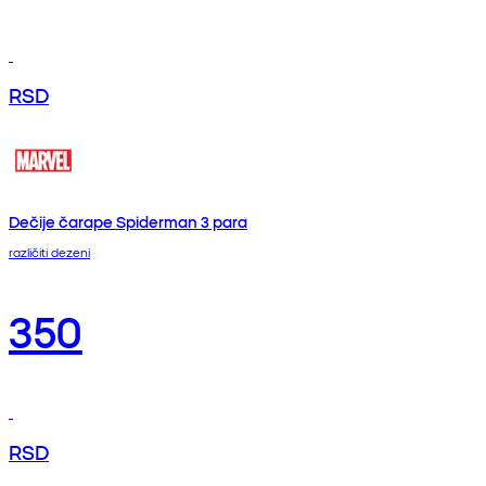
RSD
Dečije čarape Spiderman 3 para
različiti dezeni
350
RSD