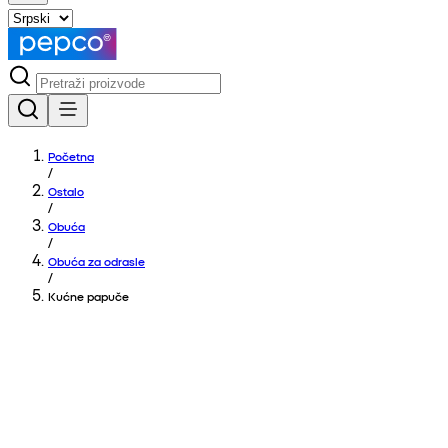
Početna
/
Ostalo
/
Obuća
/
Obuća za odrasle
/
Kućne papuče