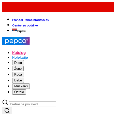
Pronađi Pepco prodavnicu
Centar za podršku
Srpski
Katalog
Kolekcije
Deca
Žene
Kuća
Bebe
Muškarci
Ostalo