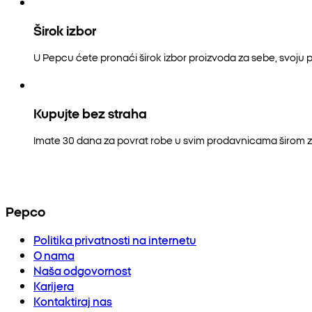
Širok izbor
U Pepcu ćete pronaći širok izbor proizvoda za sebe, svoju p
Kupujte bez straha
Imate 30 dana za povrat robe u svim prodavnicama širom z
Pepco
Politika privatnosti na internetu
O nama
Naša odgovornost
Karijera
Kontaktiraj nas