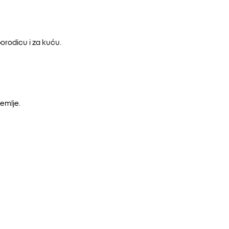
orodicu i za kuću.
emlje.