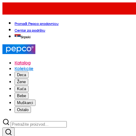
Pronađi Pepco prodavnicu
Centar za podršku
Srpski
Katalog
Kolekcije
Deca
Žene
Kuća
Bebe
Muškarci
Ostalo