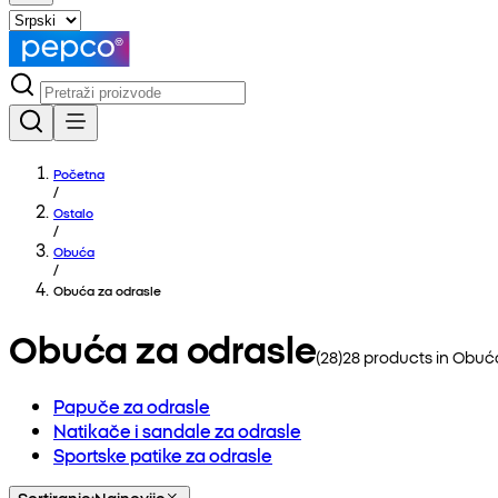
Početna
/
Ostalo
/
Obuća
/
Obuća za odrasle
Obuća za odrasle
(
28
)
28
products in
Obuća
Papuče za odrasle
Natikače i sandale za odrasle
Sportske patike za odrasle