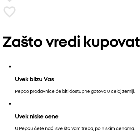
Zašto vredi kupovat
Uvek blizu Vas
Pepco prodavnice će biti dostupne gotovo u celoj zemlji.
Uvek niske cene
U Pepcu ćete naći sve što Vam treba, po niskim cenama.