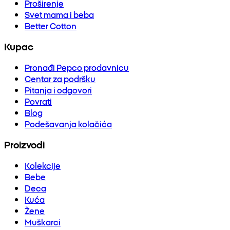
Proširenje
Svet mama i beba
Better Cotton
Kupac
Pronađi Pepco prodavnicu
Centar za podršku
Pitanja i odgovori
Povrati
Blog
Podešavanja kolačića
Proizvodi
Kolekcije
Bebe
Deca
Kuća
Žene
Muškarci