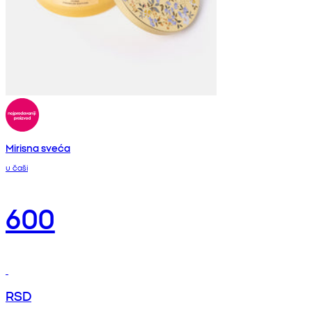
Mirisna sveća
u čaši
600
RSD