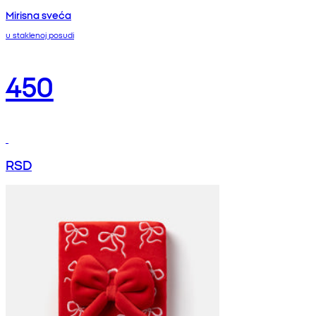
Mirisna sveća
u staklenoj posudi
450
RSD