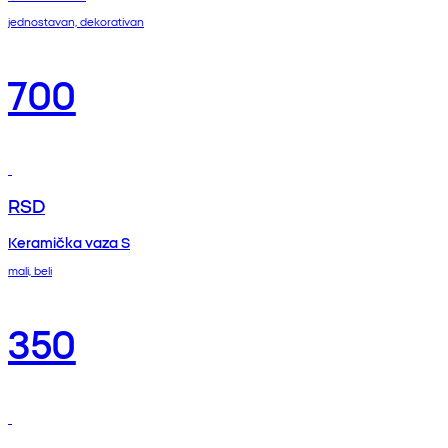
jednostavan, dekorativan
700
RSD
Keramička vaza S
mali, beli
350