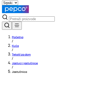
Početna
/
Kuća
/
Tekstil za dom
/
Jastuci i jastučnice
/
Jastučnica