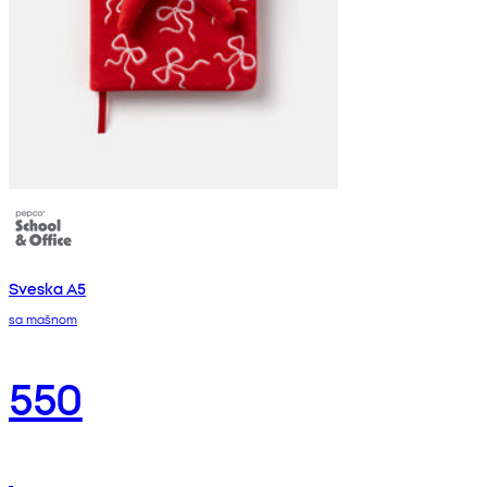
Sveska A5
sa mašnom
550