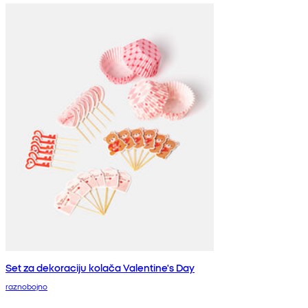
Set za dekoraciju kolača Valentine's Day
raznobojno