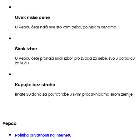
Uvek niske cene
U Pepcu ćete naći sve što Vam treba, po niskim cenama.
Širok izbor
U Pepcu ćete pronaći širok izbor proizvoda za sebe, svoju porodicu i
za kuću.
Kupujte bez straha
Imate 30 dana za povrat robe u svim prodavnicama širom zemlje.
Pepco
Politika privatnosti na internetu