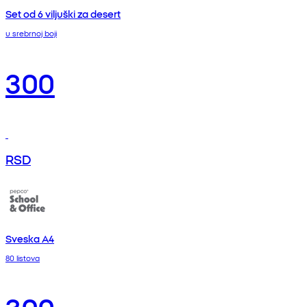
Set od 6 viljuški za desert
u srebrnoj boji
300
RSD
Sveska A4
80 listova
300