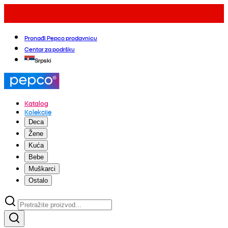
Pronađi Pepco prodavnicu
Centar za podršku
Srpski
Katalog
Kolekcije
Deca
Žene
Kuća
Bebe
Muškarci
Ostalo