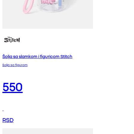
Šolja sa slamkom i figuricom Stitch
šolja sa figurom
550
RSD