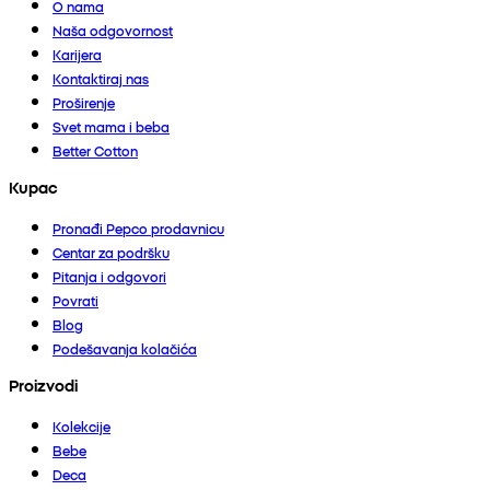
O nama
Naša odgovornost
Karijera
Kontaktiraj nas
Proširenje
Svet mama i beba
Better Cotton
Kupac
Pronađi Pepco prodavnicu
Centar za podršku
Pitanja i odgovori
Povrati
Blog
Podešavanja kolačića
Proizvodi
Kolekcije
Bebe
Deca