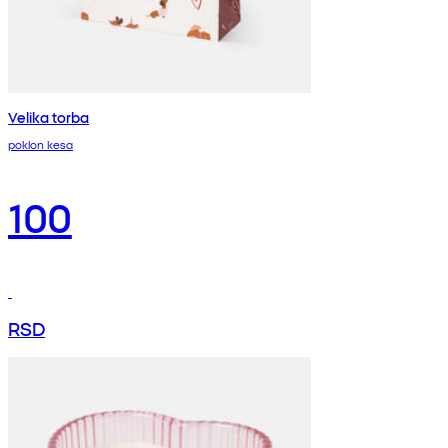
Velika torba
poklon kesa
100
RSD