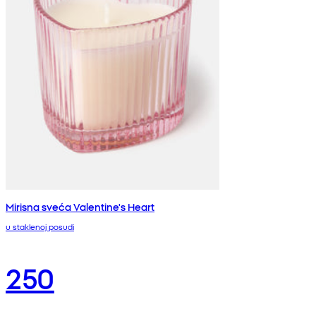
Mirisna sveća Valentine's Heart
u staklenoj posudi
250