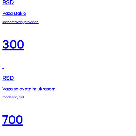
RSD
Vaza staklo
jednostavan, providan
300
RSD
Vaza sa cvetnim ukrasom
moderan, beli
700