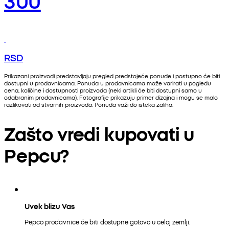
RSD
Prikazani proizvodi predstavljaju pregled predstojeće ponude i postupno će biti
dostupni u prodavnicama. Ponuda u prodavnicama može varirati u pogledu
cena, količine i dostupnosti proizvoda (neki artikli će biti dostupni samo u
odabranim prodavnicama). Fotografije prikazuju primer dizajna i mogu se malo
razlikovati od stvarnih proizvoda. Ponuda važi do isteka zaliha.
Zašto vredi kupovati u
Pepcu?
Uvek blizu Vas
Pepco prodavnice će biti dostupne gotovo u celoj zemlji.