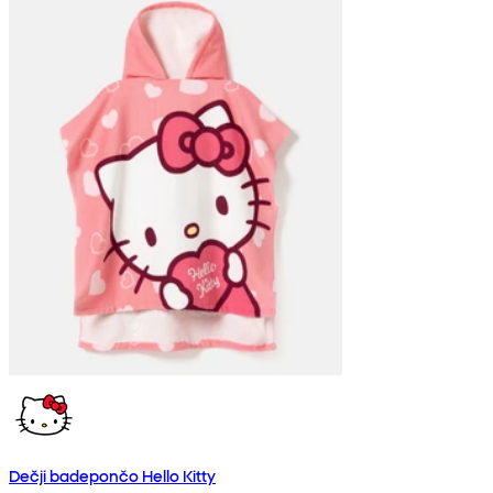
Dečji badepončo Hello Kitty