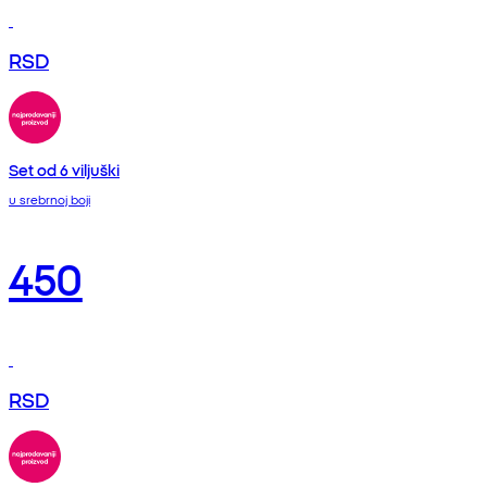
RSD
Set od 6 viljuški
u srebrnoj boji
450
RSD