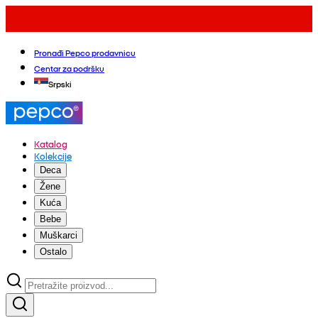
Pronađi Pepco prodavnicu
Centar za podršku
Srpski
Katalog
Kolekcije
Deca
Žene
Kuća
Bebe
Muškarci
Ostalo