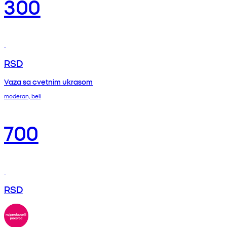
300
RSD
Vaza sa cvetnim ukrasom
moderan, beli
700
RSD