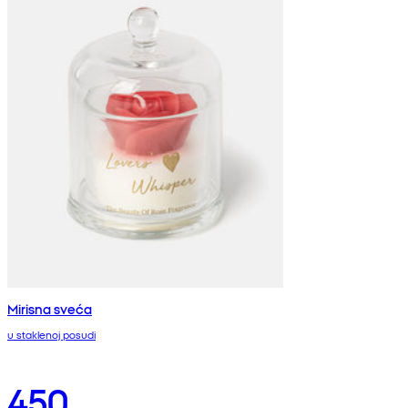
Mirisna sveća
u staklenoj posudi
450