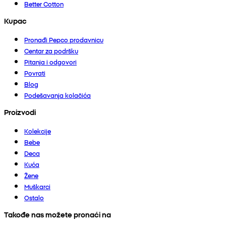
Better Cotton
Kupac
Pronađi Pepco prodavnicu
Centar za podršku
Pitanja i odgovori
Povrati
Blog
Podešavanja kolačića
Proizvodi
Kolekcije
Bebe
Deca
Kuća
Žene
Muškarci
Ostalo
Takođe nas možete pronaći na