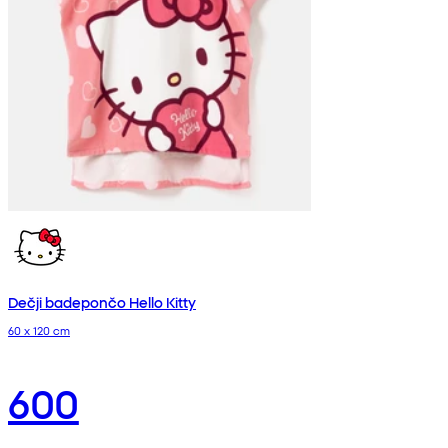
Dečji badepončo Hello Kitty
60 x 120 cm
600