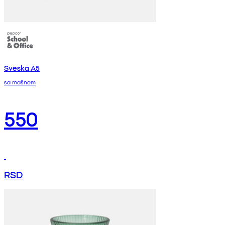
Sveska A5
sa mašnom
550
RSD