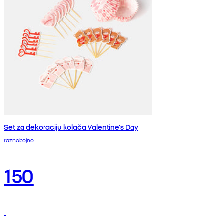
Set za dekoraciju kolača Valentine's Day
raznobojno
150