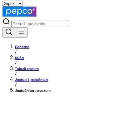
Početna
/
Kuća
/
Tekstil za dom
/
Jastuci i jastučnice
/
Jastučnica sa vezom