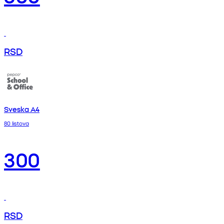
RSD
Sveska A4
80 listova
300
RSD