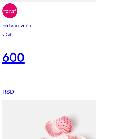
Mirisna sveća
u čaši
600
RSD