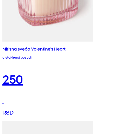
Mirisna sveća Valentine's Heart
u staklenoj posudi
250
RSD