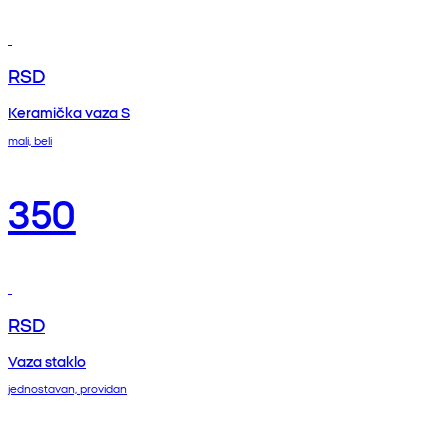
RSD
Keramička vaza S
mali, beli
350
RSD
Vaza staklo
jednostavan, providan