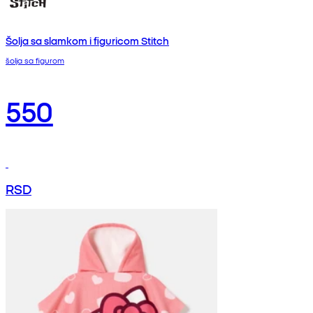
Šolja sa slamkom i figuricom Stitch
šolja sa figurom
550
RSD