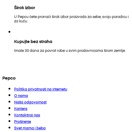
Širok izbor
U Pepcu ćete pronaći širok izbor proizvoda za sebe, svoju porodicu i
za kuću.
Kupujte bez straha
Imate 30 dana za povrat robe u svim prodavnicama širom zemlje.
Pepco
Politika privatnosti na internetu
O nama
Naša odgovornost
Karijera
Kontaktiraj nas
Proširenje
Svet mama i beba