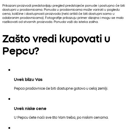
Prikazani proizvodi predstavljaju pregled predstojeće ponude i postupno će biti
dostupni u prodavnicama. Ponuda u prodavnicama može varirati u pogledu
cena, količine i dostupnosti proizvoda (neki artikli će biti dostupni samo u
odabranim prodavnicama). Fotografije prikazuju primer dizajna i mogu se malo
razlikovati od stvarnih proizvoda. Ponuda važi do isteka zaliha.
Zašto vredi kupovati u
Pepcu?
Uvek blizu Vas
Pepco prodavnice će biti dostupne gotovo u celoj zemlji.
Uvek niske cene
U Pepcu ćete naći sve što Vam treba, po niskim cenama.