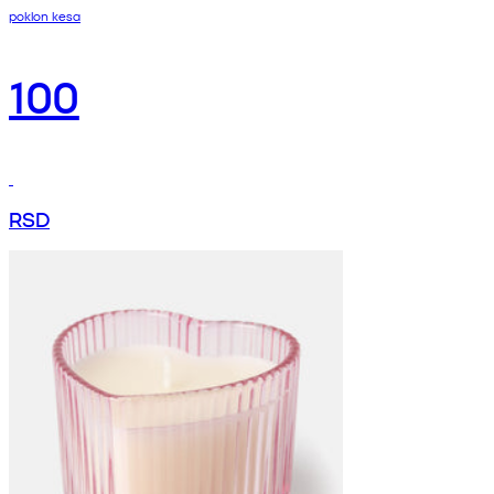
poklon kesa
100
RSD