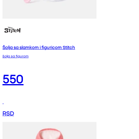
Šolja sa slamkom i figuricom Stitch
šolja sa figurom
550
RSD