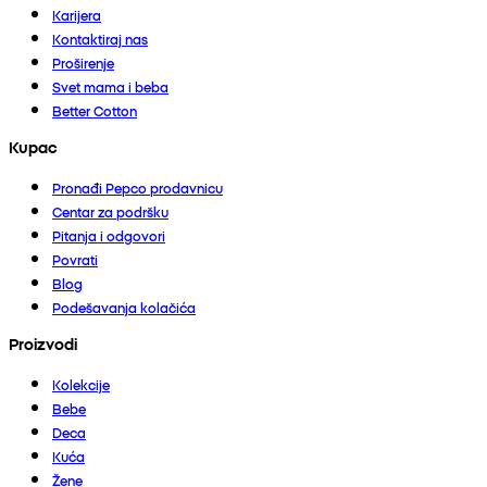
Karijera
Kontaktiraj nas
Proširenje
Svet mama i beba
Better Cotton
Kupac
Pronađi Pepco prodavnicu
Centar za podršku
Pitanja i odgovori
Povrati
Blog
Podešavanja kolačića
Proizvodi
Kolekcije
Bebe
Deca
Kuća
Žene