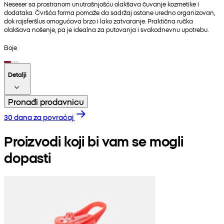
Neseser sa prostranom unutrašnjošću olakšava čuvanje kozmetike i
dodataka. Čvršća forma pomaže da sadržaj ostane uredno organizovan,
dok rajsferšlus omogućava brzo i lako zatvaranje. Praktična ručka
olakšava nošenje, pa je idealna za putovanja i svakodnevnu upotrebu.
Boje
Detalji
Pronađi prodavnicu
30 dana za povraćaj
Proizvodi koji bi vam se mogli
dopasti