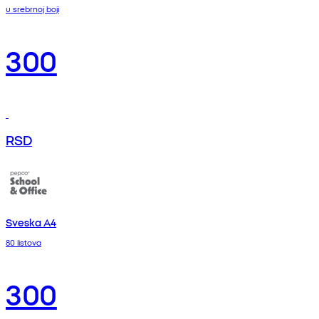
u srebrnoj boji
300
RSD
Sveska A4
80 listova
300