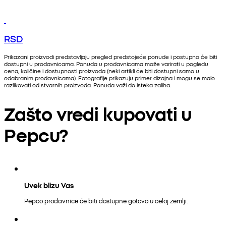
RSD
Prikazani proizvodi predstavljaju pregled predstojeće ponude i postupno će biti
dostupni u prodavnicama. Ponuda u prodavnicama može varirati u pogledu
cena, količine i dostupnosti proizvoda (neki artikli će biti dostupni samo u
odabranim prodavnicama). Fotografije prikazuju primer dizajna i mogu se malo
razlikovati od stvarnih proizvoda. Ponuda važi do isteka zaliha.
Zašto vredi kupovati u
Pepcu?
Uvek blizu Vas
Pepco prodavnice će biti dostupne gotovo u celoj zemlji.