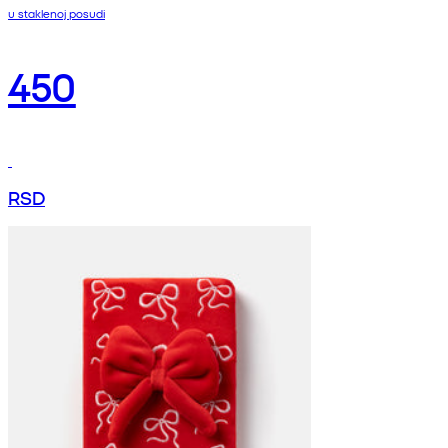
u staklenoj posudi
450
RSD