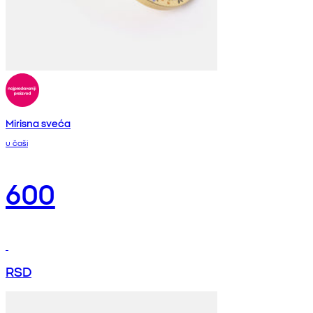
Mirisna sveća
u čaši
600
RSD