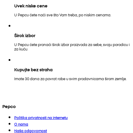
Uvek niske cene
U Pepcu ćete naći sve što Vam treba, po niskim cenama.
Širok izbor
U Pepcu ćete pronaći širok izbor proizvoda za sebe, svoju porodicu i
za kuću.
Kupujte bez straha
Imate 30 dana za povrat robe u svim prodavnicama širom zemlje.
Pepco
Politika privatnosti na internetu
O nama
Naša odgovornost