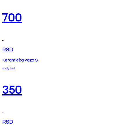
700
RSD
Keramička vaza S
mali, beli
350
RSD