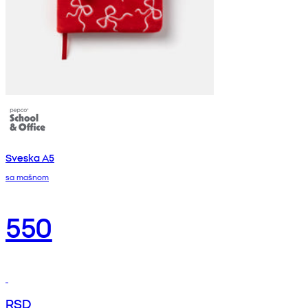
Sveska A5
sa mašnom
550
RSD