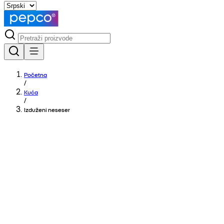
Početna
/
Kuća
/
Izduženi neseser