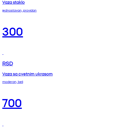
Vaza staklo
jednostavan, providan
300
RSD
Vaza sa cvetnim ukrasom
moderan, beli
700