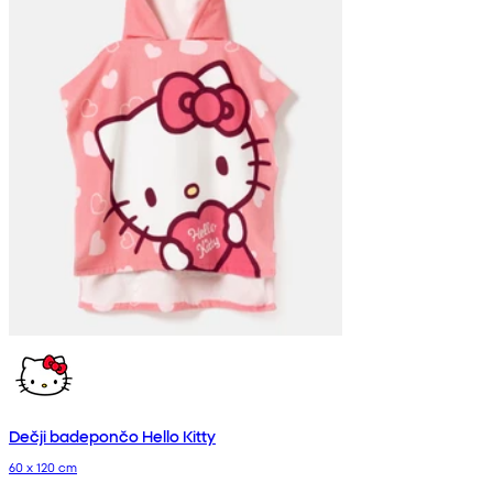
Dečji badepončo Hello Kitty
60 x 120 cm