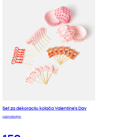
Set za dekoraciju kolača Valentine's Day
raznobojno