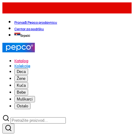
Pronađi Pepco prodavnicu
Centar za podršku
Srpski
Katalog
Kolekcije
Deca
Žene
Kuća
Bebe
Muškarci
Ostalo