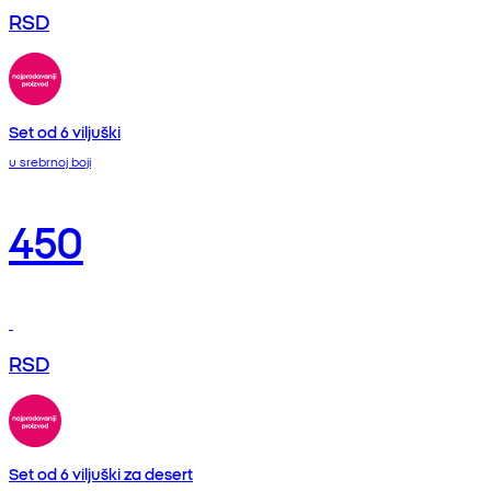
RSD
Set od 6 viljuški
u srebrnoj boji
450
RSD
Set od 6 viljuški za desert