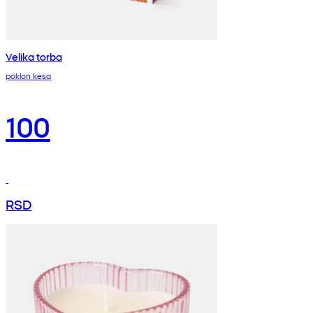
Velika torba
poklon kesa
100
RSD