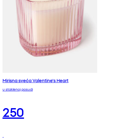
Mirisna sveća Valentine's Heart
u staklenoj posudi
250