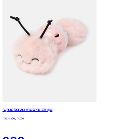
Igračka za mačke zmija
različite, roze