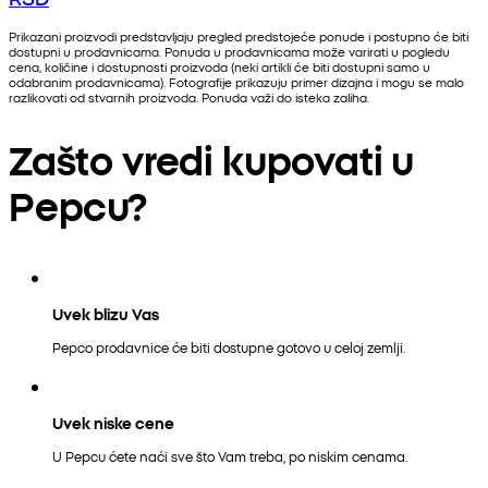
Prikazani proizvodi predstavljaju pregled predstojeće ponude i postupno će biti
dostupni u prodavnicama. Ponuda u prodavnicama može varirati u pogledu
cena, količine i dostupnosti proizvoda (neki artikli će biti dostupni samo u
odabranim prodavnicama). Fotografije prikazuju primer dizajna i mogu se malo
razlikovati od stvarnih proizvoda. Ponuda važi do isteka zaliha.
Zašto vredi kupovati u
Pepcu?
Uvek blizu Vas
Pepco prodavnice će biti dostupne gotovo u celoj zemlji.
Uvek niske cene
U Pepcu ćete naći sve što Vam treba, po niskim cenama.