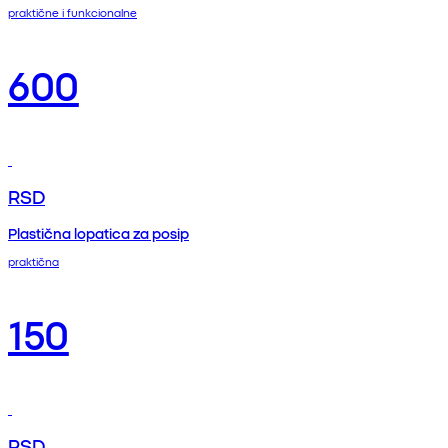
praktične i funkcionalne
600
RSD
Plastična lopatica za posip
praktična
150
RSD