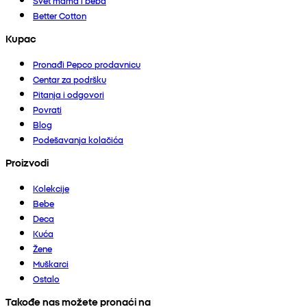
Svet mama i beba
Better Cotton
Kupac
Pronađi Pepco prodavnicu
Centar za podršku
Pitanja i odgovori
Povrati
Blog
Podešavanja kolačića
Proizvodi
Kolekcije
Bebe
Deca
Kuća
Žene
Muškarci
Ostalo
Takođe nas možete pronaći na