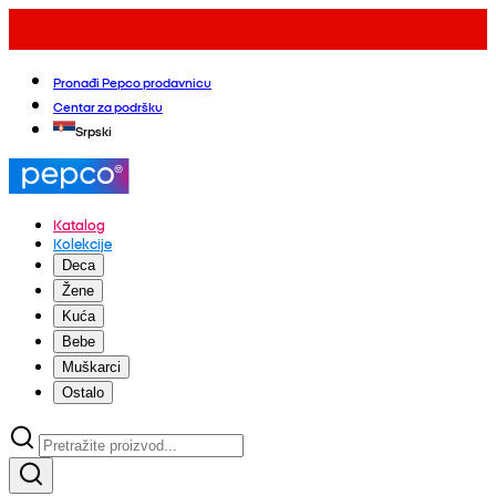
Pronađi Pepco prodavnicu
Centar za podršku
Srpski
Katalog
Kolekcije
Deca
Žene
Kuća
Bebe
Muškarci
Ostalo