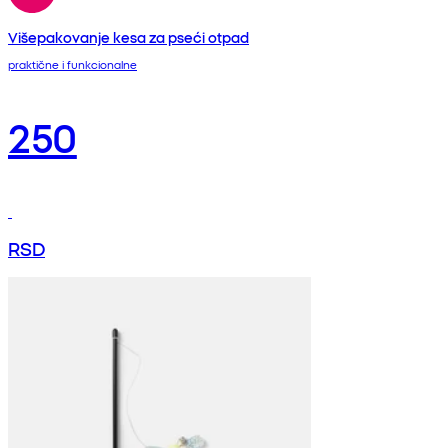
Višepakovanje kesa za pseći otpad
praktične i funkcionalne
250
RSD