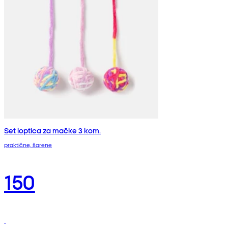
Set loptica za mačke 3 kom.
praktične, šarene
150