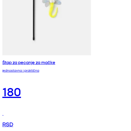
Štap za pecanje za mačke
jednostavna i praktična
180
RSD