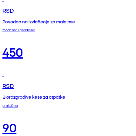
RSD
Povodac na izvlačenje za male pse
moderna i praktična
450
RSD
Biorazgradive kese za otpatke
praktične
90