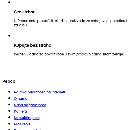
Širok izbor
U Pepcu ćete pronaći širok izbor proizvoda za sebe, svoju porodicu i
za kuću.
Kupujte bez straha
Imate 30 dana za povrat robe u svim prodavnicama širom zemlje.
Pepco
Politika privatnosti na internetu
O nama
Naša odgovornost
Karijera
Kontaktiraj nas
Proširenje