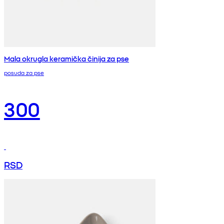
Mala okrugla keramička činija za pse
posuda za pse
300
RSD