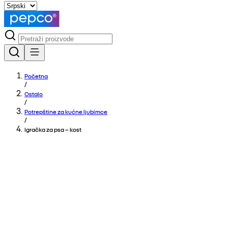
Početna
/
Ostalo
/
Potrepštine za kućne ljubimce
/
Igračka za psa – kost