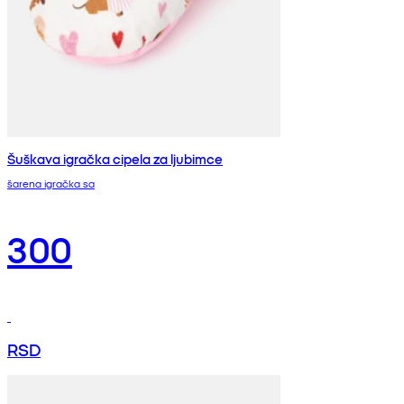
Šuškava igračka cipela za ljubimce
šarena igračka sa
300
RSD