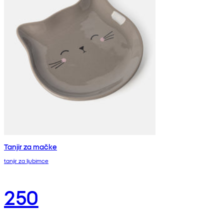
Tanjir za mačke
tanjir za ljubimce
250