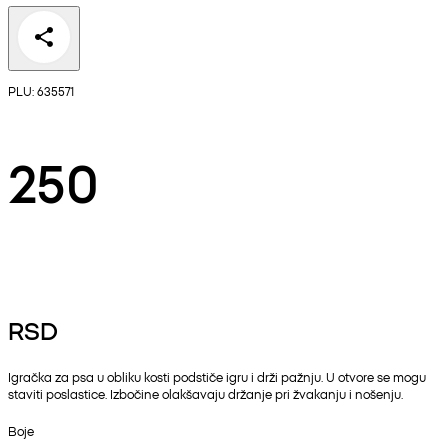
PLU: 635571
250
RSD
Igračka za psa u obliku kosti podstiče igru i drži pažnju. U otvore se mogu
staviti poslastice. Izbočine olakšavaju držanje pri žvakanju i nošenju.
Boje