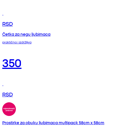
RSD
Četka za negu ljubimaca
praktična i izdržljiva
350
RSD
Prostirke za obuku ljubimaca multipack 58cm x 58cm