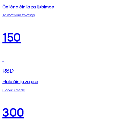
Čelična činija za ljubimce
sa motivom životinja
150
RSD
Mala činija za pse
u obliku mede
300