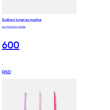
Šuškavi tunel za mačke
sa motivom mede
600
RSD