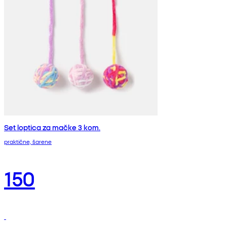
Set loptica za mačke 3 kom.
praktične, šarene
150