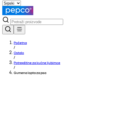
Početna
/
Ostalo
/
Potrepštine za kućne ljubimce
/
Gumena lopta za psa