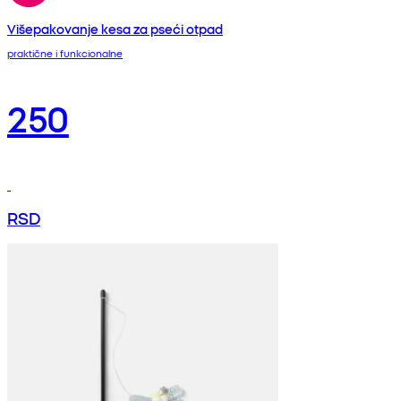
Višepakovanje kesa za pseći otpad
praktične i funkcionalne
250
RSD