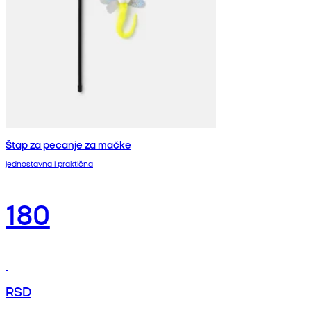
Štap za pecanje za mačke
jednostavna i praktična
180
RSD