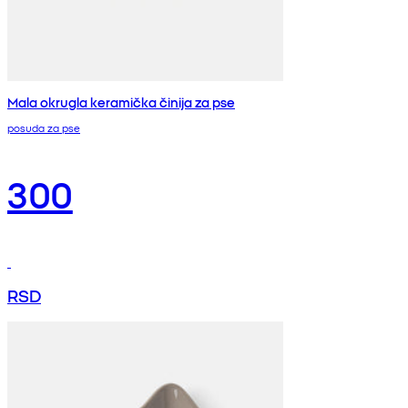
Mala okrugla keramička činija za pse
posuda za pse
300
RSD