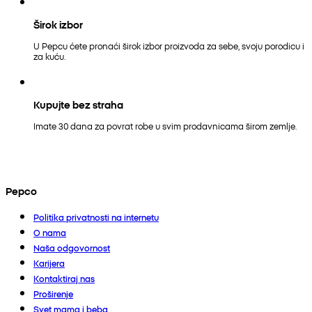
Širok izbor
U Pepcu ćete pronaći širok izbor proizvoda za sebe, svoju porodicu i
za kuću.
Kupujte bez straha
Imate 30 dana za povrat robe u svim prodavnicama širom zemlje.
Pepco
Politika privatnosti na internetu
O nama
Naša odgovornost
Karijera
Kontaktiraj nas
Proširenje
Svet mama i beba