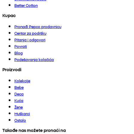
Better Cotton
Kupac
Pronađi Pepco prodavnicu
Centar za podršku
Pitanja i odgovori
Povrati
Blog
Podešavanja kolačića
Proizvodi
Kolekcije
Bebe
Deca
Kuća
Žene
Muškarci
Ostalo
Takođe nas možete pronaći na