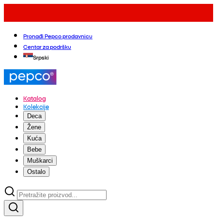
Pronađi Pepco prodavnicu
Centar za podršku
Srpski
Katalog
Kolekcije
Deca
Žene
Kuća
Bebe
Muškarci
Ostalo