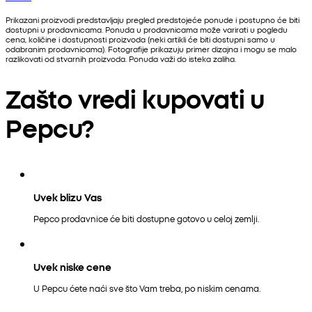
Prikazani proizvodi predstavljaju pregled predstojeće ponude i postupno će biti
dostupni u prodavnicama. Ponuda u prodavnicama može varirati u pogledu
cena, količine i dostupnosti proizvoda (neki artikli će biti dostupni samo u
odabranim prodavnicama). Fotografije prikazuju primer dizajna i mogu se malo
razlikovati od stvarnih proizvoda. Ponuda važi do isteka zaliha.
Zašto vredi kupovati u
Pepcu?
Uvek blizu Vas
Pepco prodavnice će biti dostupne gotovo u celoj zemlji.
Uvek niske cene
U Pepcu ćete naći sve što Vam treba, po niskim cenama.