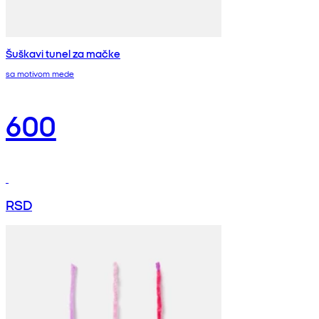
Šuškavi tunel za mačke
sa motivom mede
600
RSD