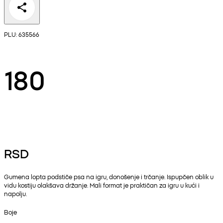
PLU: 635566
180
RSD
Gumena lopta podstiče psa na igru, donošenje i trčanje. Ispupčen oblik u
vidu kostiju olakšava držanje. Mali format je praktičan za igru u kući i
napolju.
Boje