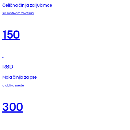
Čelična činija za ljubimce
sa motivom životinja
150
RSD
Mala činija za pse
u obliku mede
300