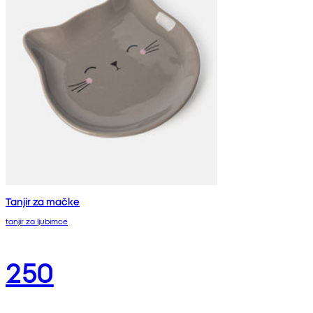
Tanjir za mačke
tanjir za ljubimce
250