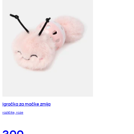
Igračka za mačke zmija
različite, roze
300