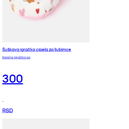
Šuškava igračka cipela za ljubimce
šarena igračka sa
300
RSD