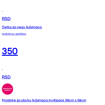
RSD
Četka za negu ljubimaca
praktična i izdržljiva
350
RSD
Prostirke za obuku ljubimaca multipack 58cm x 58cm