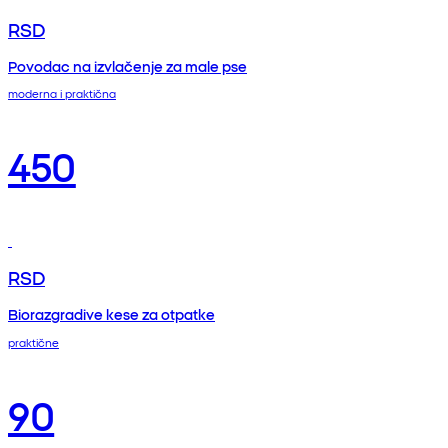
RSD
Povodac na izvlačenje za male pse
moderna i praktična
450
RSD
Biorazgradive kese za otpatke
praktične
90