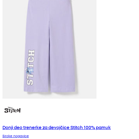
Donji deo trenerke za devojčice Stitch 100% pamuk
široke nogavice