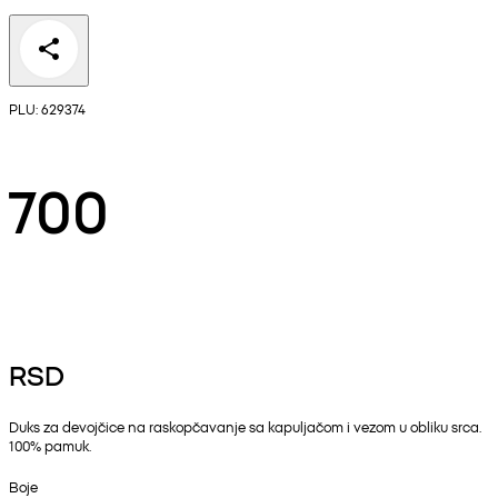
PLU: 629374
700
RSD
Duks za devojčice na raskopčavanje sa kapuljačom i vezom u obliku srca.
100% pamuk.
Boje