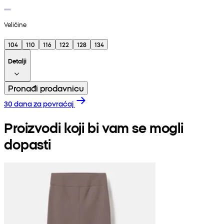
Veličine
104
110
116
122
128
134
Detalji
Pronađi prodavnicu
30 dana za povraćaj
Proizvodi koji bi vam se mogli
dopasti