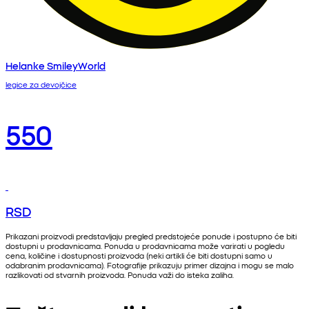
Helanke SmileyWorld
legice za devojčice
550
RSD
Prikazani proizvodi predstavljaju pregled predstojeće ponude i postupno će biti
dostupni u prodavnicama. Ponuda u prodavnicama može varirati u pogledu
cena, količine i dostupnosti proizvoda (neki artikli će biti dostupni samo u
odabranim prodavnicama). Fotografije prikazuju primer dizajna i mogu se malo
razlikovati od stvarnih proizvoda. Ponuda važi do isteka zaliha.