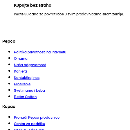
Kupujte bez straha
Imate 30 dana za povrat robe u svim prodavnicama širom zemlje.
Pepco
Politika privatnosti na internetu
O nama
Naša odgovornost
Karijera
Kontaktiraj nas
Proširenje
Svet mama i beba
Better Cotton
Kupac
Pronađi Pepco prodavnicu
Centar za podršku
Pitanja i odgovori