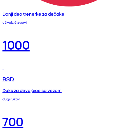
Donji deo trenerke za dečake
ušivak, štepovi
1000
RSD
Duks za devojčice sa vezom
dugi rukavi
700