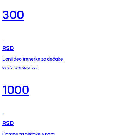
300
RSD
Donji deo trenerke za dečake
sa efektom ispranosti
1000
RSD
Čarape za dečake 4 para