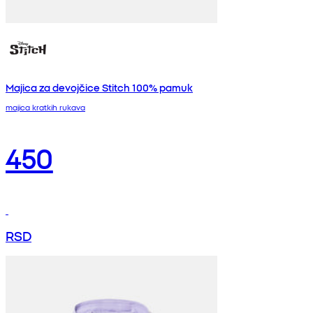
Majica za devojčice Stitch 100% pamuk
majica kratkih rukava
450
RSD