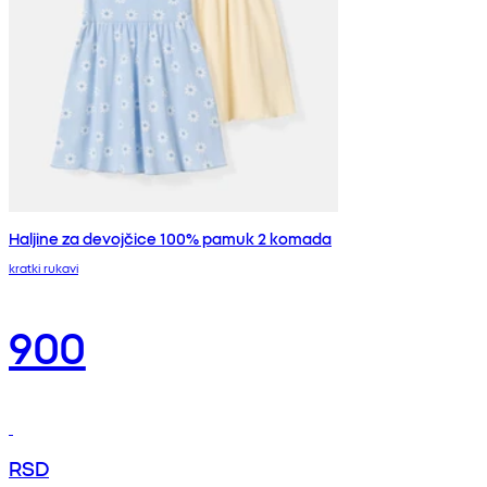
Haljine za devojčice 100% pamuk 2 komada
kratki rukavi
900
RSD