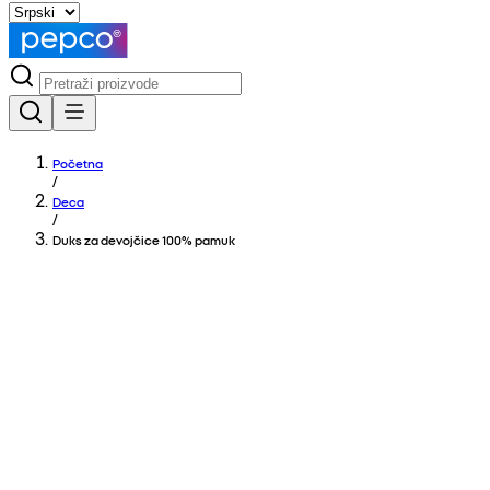
Početna
/
Deca
/
Duks za devojčice 100% pamuk