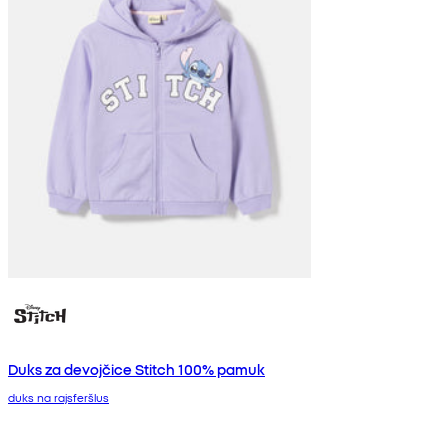
Duks za devojčice Stitch 100% pamuk
duks na rajsferšlus