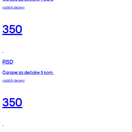
različiti dezeni
350
RSD
Čarape za dečake 5 kom.
različiti dezeni
350