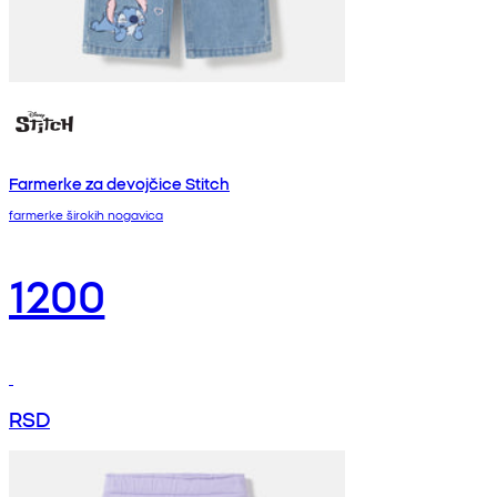
Farmerke za devojčice Stitch
farmerke širokih nogavica
1200
RSD