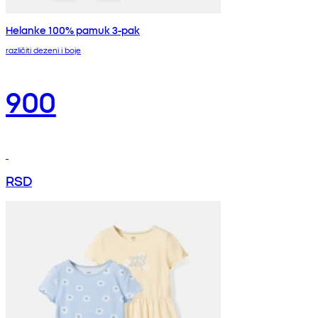
Helanke 100% pamuk 3-pak
različiti dezeni i boje
900
RSD