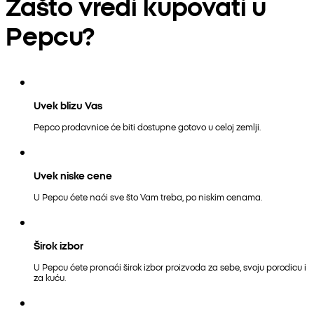
Zašto vredi kupovati u
Pepcu?
Uvek blizu Vas
Pepco prodavnice će biti dostupne gotovo u celoj zemlji.
Uvek niske cene
U Pepcu ćete naći sve što Vam treba, po niskim cenama.
Širok izbor
U Pepcu ćete pronaći širok izbor proizvoda za sebe, svoju porodicu i
za kuću.