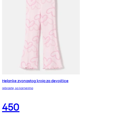
Helanke zvonastog kroja za devojčice
rebraste, sa karnerima
450