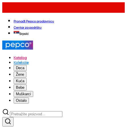
Pronađi Pepco prodavnicu
Centar za podršku
Srpski
Katalog
Kolekcije
Deca
Žene
Kuća
Bebe
Muškarci
Ostalo