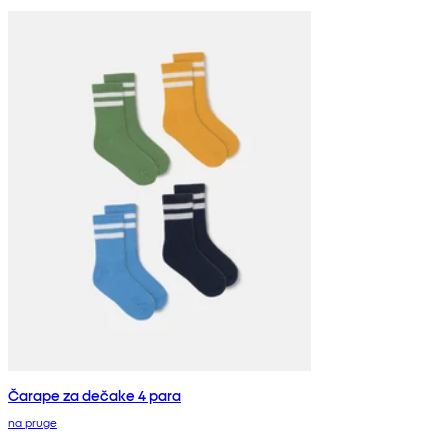
Čarape za dečake 4 para
na pruge