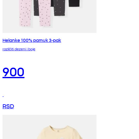
Helanke 100% pamuk 3-pak
različiti dezeni i boje
900
RSD