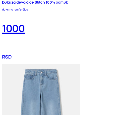
Duks za devojčice Stitch 100% pamuk
duks na rajsferšlus
1000
RSD