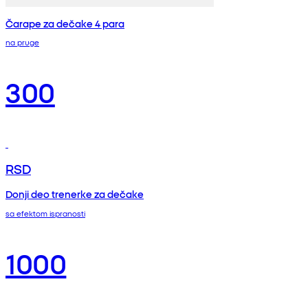
Čarape za dečake 4 para
na pruge
300
RSD
Donji deo trenerke za dečake
sa efektom ispranosti
1000