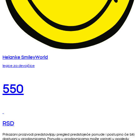
Helanke SmileyWorld
legice za devojčice
550
RSD
Prikazani proizvodi predstavljaju pregled predstojeće ponude i postupno će biti
dostupni u prodavnicama. Ponuda u prodavnicama može varirati u pogledu