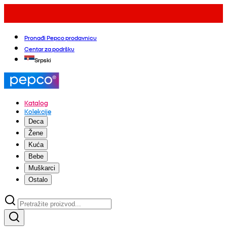
Pronađi Pepco prodavnicu
Centar za podršku
Srpski
Katalog
Kolekcije
Deca
Žene
Kuća
Bebe
Muškarci
Ostalo