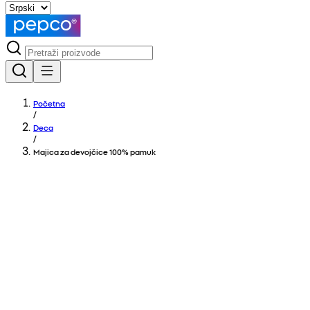
Početna
/
Deca
/
Majica za devojčice 100% pamuk