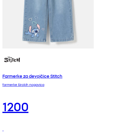
Farmerke za devojčice Stitch
farmerke širokih nogavica
1200