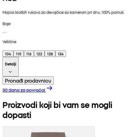
Majica kratkih rukava za devojčice sa karnerom pri dnu. 100% pamuk.
Boje
Veličine
104
110
116
122
128
134
Detalji
Pronađi prodavnicu
30 dana za povraćaj
Proizvodi koji bi vam se mogli
dopasti