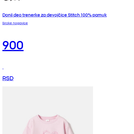
Donji deo trenerke za devojčice Stitch 100% pamuk
široke nogavice
900
RSD