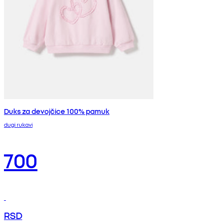
Duks za devojčice 100% pamuk
dugi rukavi
700
RSD