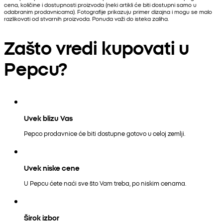
cena, količine i dostupnosti proizvoda (neki artikli će biti dostupni samo u
odabranim prodavnicama). Fotografije prikazuju primer dizajna i mogu se malo
razlikovati od stvarnih proizvoda. Ponuda važi do isteka zaliha.
Zašto vredi kupovati u
Pepcu?
Uvek blizu Vas
Pepco prodavnice će biti dostupne gotovo u celoj zemlji.
Uvek niske cene
U Pepcu ćete naći sve što Vam treba, po niskim cenama.
Širok izbor