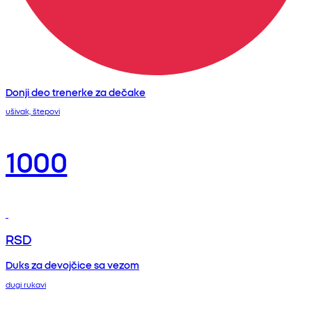
Donji deo trenerke za dečake
ušivak, štepovi
1000
RSD
Duks za devojčice sa vezom
dugi rukavi