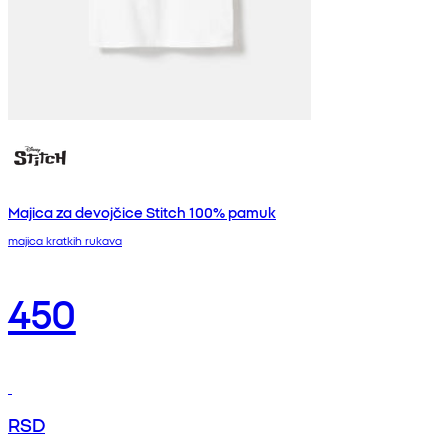
Majica za devojčice Stitch 100% pamuk
majica kratkih rukava
450
RSD