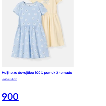
Haljine za devojčice 100% pamuk 2 komada
kratki rukavi
900