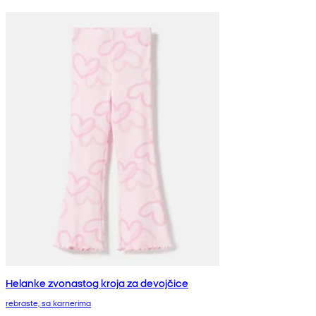
Helanke zvonastog kroja za devojčice
rebraste, sa karnerima