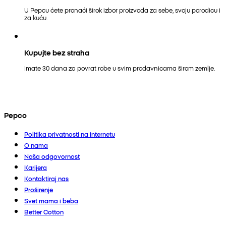
U Pepcu ćete pronaći širok izbor proizvoda za sebe, svoju porodicu i
za kuću.
Kupujte bez straha
Imate 30 dana za povrat robe u svim prodavnicama širom zemlje.
Pepco
Politika privatnosti na internetu
O nama
Naša odgovornost
Karijera
Kontaktiraj nas
Proširenje
Svet mama i beba
Better Cotton