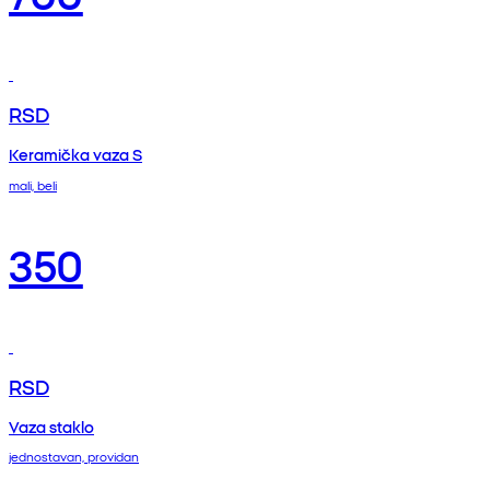
RSD
Keramička vaza S
mali, beli
350
RSD
Vaza staklo
jednostavan, providan