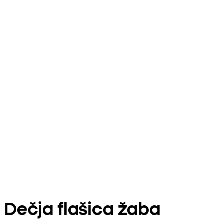
Dečja flašica žaba