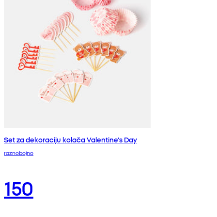
Set za dekoraciju kolača Valentine's Day
raznobojno
150