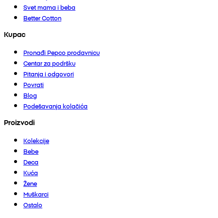
Svet mama i beba
Better Cotton
Kupac
Pronađi Pepco prodavnicu
Centar za podršku
Pitanja i odgovori
Povrati
Blog
Podešavanja kolačića
Proizvodi
Kolekcije
Bebe
Deca
Kuća
Žene
Muškarci
Ostalo