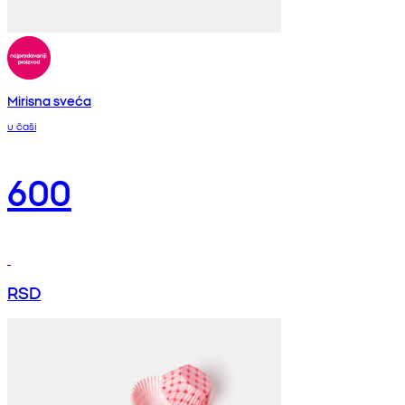
Mirisna sveća
u čaši
600
RSD