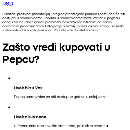
RSD
Prikazani proizvodi predstavljaju pregled predstojeće ponude i postupno će biti
dostupni u prodavnicama. Ponuda u prodavnicama može varirati u pogledu
cena, količine i dostupnosti proizvoda (neki artikli će biti dostupni samo u
odabranim prodavnicama). Fotografije prikazuju primer dizajna i mogu se malo
razlikovati od stvarnih proizvoda. Ponuda važi do isteka zaliha.
Zašto vredi kupovati u
Pepcu?
Uvek blizu Vas
Pepco prodavnice će biti dostupne gotovo u celoj zemlji.
Uvek niske cene
U Pepcu ćete naći sve što Vam treba, po niskim cenama.