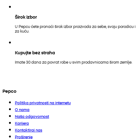
Širok izbor
U Pepcu ćete pronaći širok izbor proizvoda za sebe, svoju porodicu i
za kuću.
Kupujte bez straha
Imate 30 dana za povrat robe u svim prodavnicama širom zemlje.
Pepco
Politika privatnosti na internetu
O nama
Naša odgovornost
Karijera
Kontaktiraj nas
Proširenje