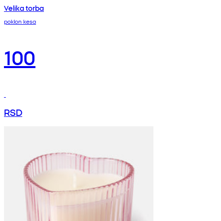
Velika torba
poklon kesa
100
RSD