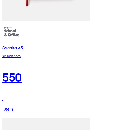
Sveska A5
sa mašnom
550
RSD