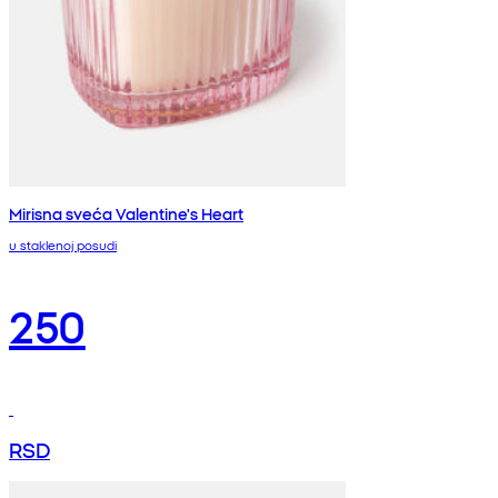
Mirisna sveća Valentine's Heart
u staklenoj posudi
250
RSD