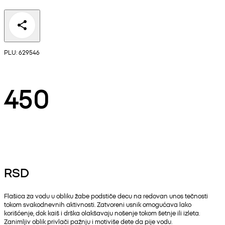
PLU: 629546
450
RSD
Flašica za vodu u obliku žabe podstiče decu na redovan unos tečnosti
tokom svakodnevnih aktivnosti. Zatvoreni usnik omogućava lako
korišćenje, dok kaiš i drška olakšavaju nošenje tokom šetnje ili izleta.
Zanimljiv oblik privlači pažnju i motiviše dete da pije vodu.