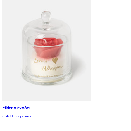
Mirisna sveća
u staklenoj posudi