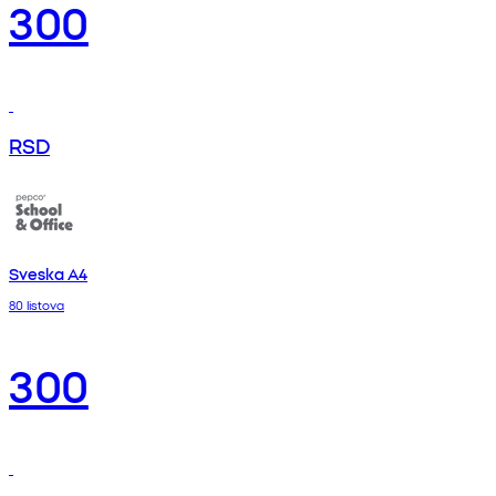
300
RSD
Sveska A4
80 listova
300