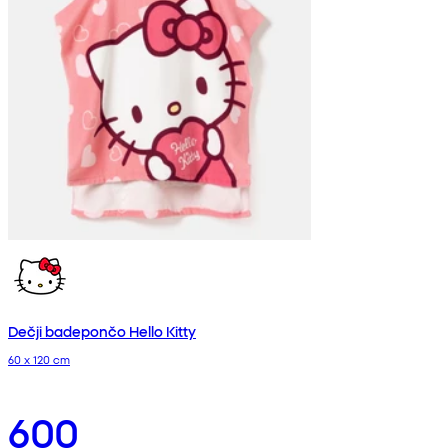
Dečji badepončo Hello Kitty
60 x 120 cm
600