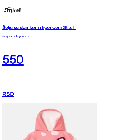
Šolja sa slamkom i figuricom Stitch
šolja sa figurom
550
RSD