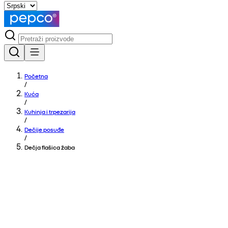
Početna
/
Kuća
/
Kuhinja i trpezarija
/
Dečije posuđe
/
Dečja flašica žaba