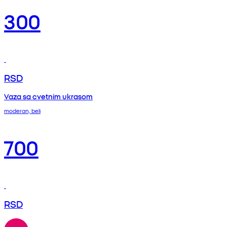
300
RSD
Vaza sa cvetnim ukrasom
moderan, beli
700
RSD