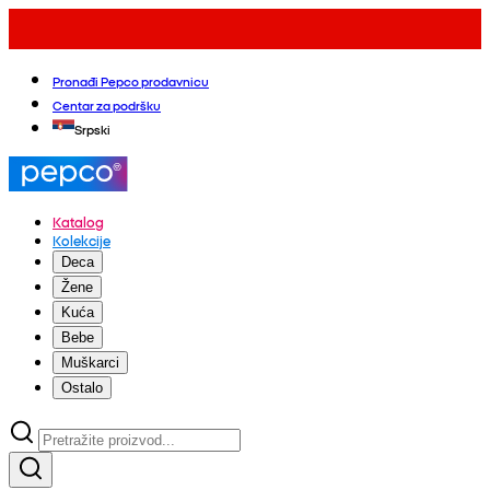
Pronađi Pepco prodavnicu
Centar za podršku
Srpski
Katalog
Kolekcije
Deca
Žene
Kuća
Bebe
Muškarci
Ostalo