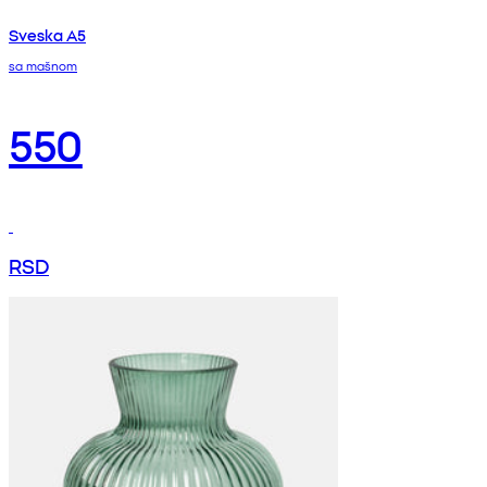
Sveska A5
sa mašnom
550
RSD