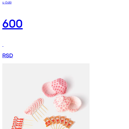
u čaši
600
RSD