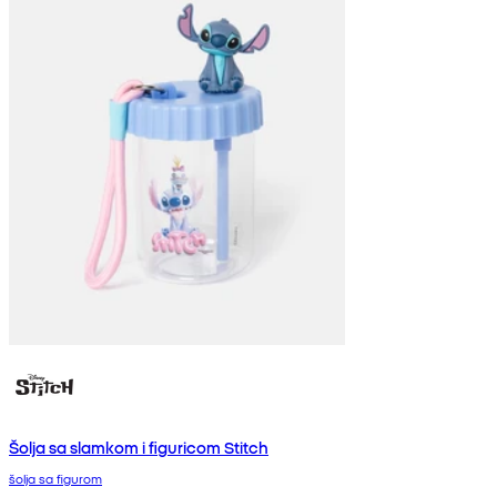
Šolja sa slamkom i figuricom Stitch
šolja sa figurom