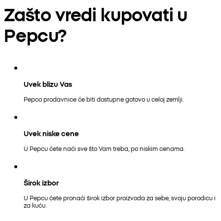
Zašto vredi kupovati u
Pepcu?
Uvek blizu Vas
Pepco prodavnice će biti dostupne gotovo u celoj zemlji.
Uvek niske cene
U Pepcu ćete naći sve što Vam treba, po niskim cenama.
Širok izbor
U Pepcu ćete pronaći širok izbor proizvoda za sebe, svoju porodicu i
za kuću.