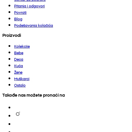
Pitanja i odgovori
Povrati
Blog
Podešavanja kolačića
Proizvodi
Kolekcije
Bebe
Deca
Kuća
Žene
Muškarci
Ostalo
Takođe nas možete pronaći na