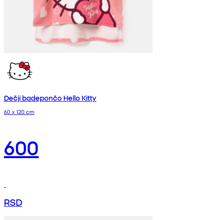
Dečji badepončo Hello Kitty
60 x 120 cm
600
RSD