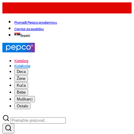
Pronađi Pepco prodavnicu
Centar za podršku
Srpski
Katalog
Kolekcije
Deca
Žene
Kuća
Bebe
Muškarci
Ostalo