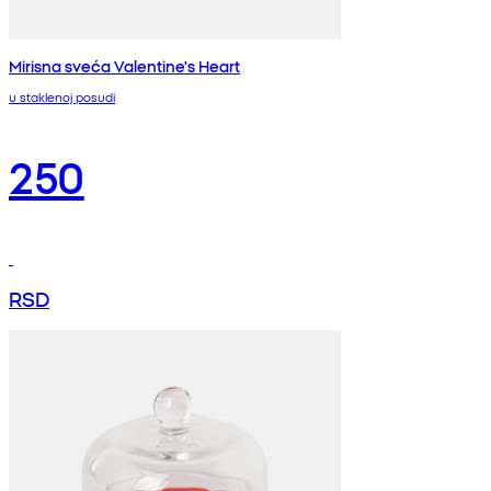
Mirisna sveća Valentine's Heart
u staklenoj posudi
250
RSD