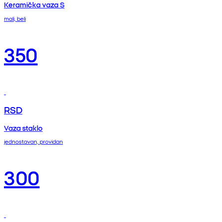
Keramička vaza S
mali, beli
350
RSD
Vaza staklo
jednostavan, providan
300