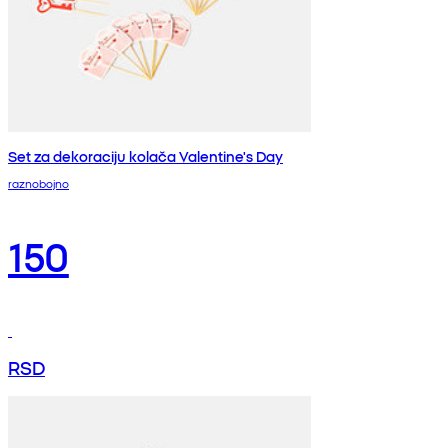
Set za dekoraciju kolača Valentine's Day
raznobojno
150
RSD