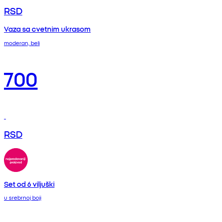
RSD
Vaza sa cvetnim ukrasom
moderan, beli
700
RSD
Set od 6 viljuški
u srebrnoj boji