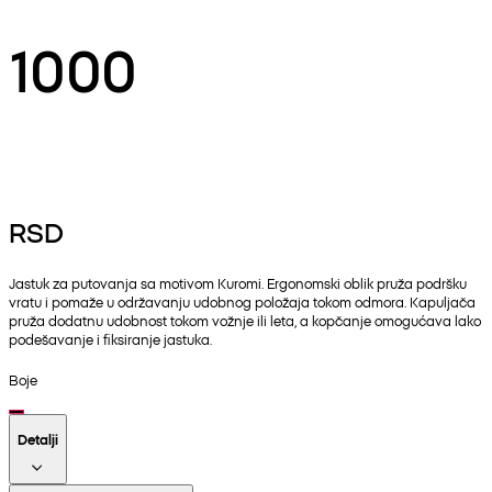
1000
RSD
Jastuk za putovanja sa motivom Kuromi. Ergonomski oblik pruža podršku
vratu i pomaže u održavanju udobnog položaja tokom odmora. Kapuljača
pruža dodatnu udobnost tokom vožnje ili leta, a kopčanje omogućava lako
podešavanje i fiksiranje jastuka.
Boje
Detalji