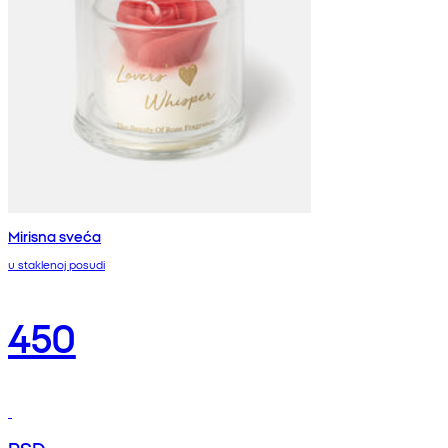
Mirisna sveća
u staklenoj posudi
450
RSD