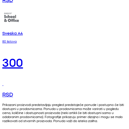
Sveska A4
80 listova
300
RSD
Prikazani proizvodi predstavljaju pregled predstojeće ponude i postupno će biti
dostupni u prodavnicama. Ponuda u prodavnicama može varirati u pogledu
cena, količine i dostupnosti proizvoda (neki artikli će biti dostupni samo u
odabranim prodavnicama). Fotografije prikazuju primer dizajna i mogu se malo
razlikovati od stvarnih proizvoda. Ponuda važi do isteka zaliha.