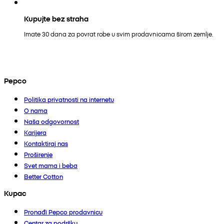
Kupujte bez straha
Imate 30 dana za povrat robe u svim prodavnicama širom zemlje.
Pepco
Politika privatnosti na internetu
O nama
Naša odgovornost
Karijera
Kontaktiraj nas
Proširenje
Svet mama i beba
Better Cotton
Kupac
Pronađi Pepco prodavnicu
Centar za podršku