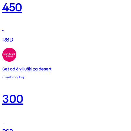
450
RSD
Set od 6 viljuški za desert
u srebrnoj boji
300
RSD