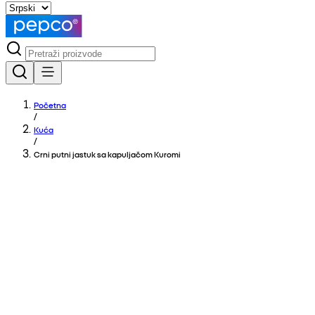
Početna
/
Kuća
/
Crni putni jastuk sa kapuljačom Kuromi