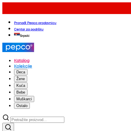
Pronađi Pepco prodavnicu
Centar za podršku
Srpski
Katalog
Kolekcije
Deca
Žene
Kuća
Bebe
Muškarci
Ostalo