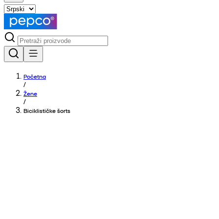
Početna
/
Žene
/
Biciklističke šorts