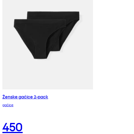
Ženske gaćice 2-pack
gaćice
450