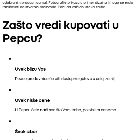
odabranim prodavnicama). Fotografije prikazuju primer dizajna i mogu se malo
razlikovati od stvarnih proizvoda. Ponuda važi do isteka zaliha.
Zašto vredi kupovati u
Pepcu?
Uvek blizu Vas
Pepco prodavnice će biti dostupne gotovo u celoj zemlji.
Uvek niske cene
U Pepcu ćete naći sve što Vam treba, po niskim cenama.
Širok izbor