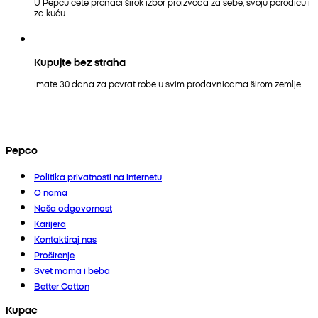
U Pepcu ćete pronaći širok izbor proizvoda za sebe, svoju porodicu i
za kuću.
Kupujte bez straha
Imate 30 dana za povrat robe u svim prodavnicama širom zemlje.
Pepco
Politika privatnosti na internetu
O nama
Naša odgovornost
Karijera
Kontaktiraj nas
Proširenje
Svet mama i beba
Better Cotton
Kupac