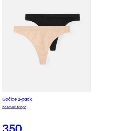
Gaćice 2-pack
bešavne tange
350