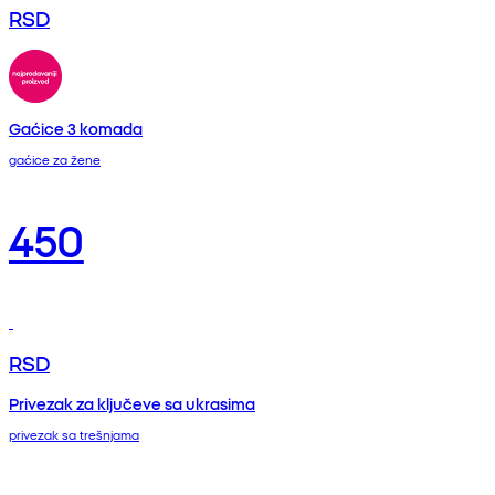
RSD
Gaćice 3 komada
gaćice za žene
450
RSD
Privezak za ključeve sa ukrasima
privezak sa trešnjama