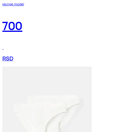
plunge model
700
RSD