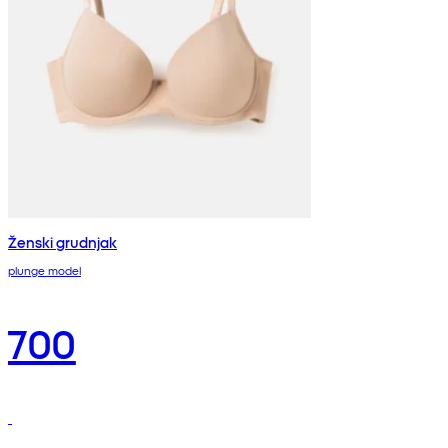
Ženski grudnjak
plunge model
700