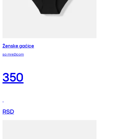
Ženske gaćice
sa mrežicom
350
RSD