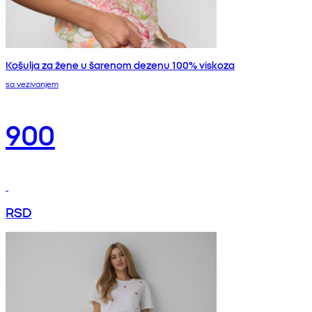
Košulja za žene u šarenom dezenu 100% viskoza
sa vezivanjem
900
RSD