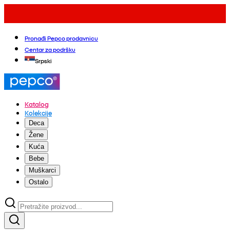
Pronađi Pepco prodavnicu
Centar za podršku
Srpski
Katalog
Kolekcije
Deca
Žene
Kuća
Bebe
Muškarci
Ostalo