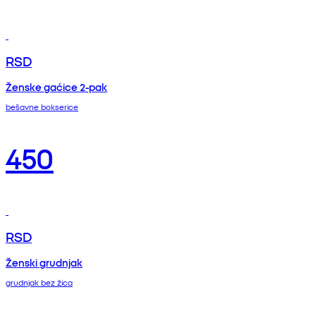
RSD
Ženske gaćice 2-pak
bešavne bokserice
450
RSD
Ženski grudnjak
grudnjak bez žica