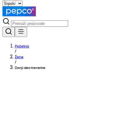
Početna
/
Žene
/
Donji deo trenerke