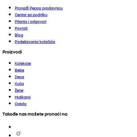
Pronađi Pepco prodavnicu
Centar za podršku
Pitanja i odgovori
Povrati
Blog
Podešavanja kolačića
Proizvodi
Kolekcije
Bebe
Deca
Kuća
Žene
Muškarci
Ostalo
Takođe nas možete pronaći na