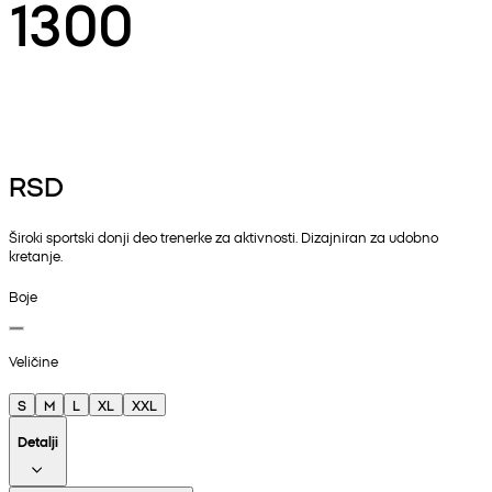
1300
RSD
Široki sportski donji deo trenerke za aktivnosti. Dizajniran za udobno
kretanje.
Boje
Veličine
S
M
L
XL
XXL
Detalji