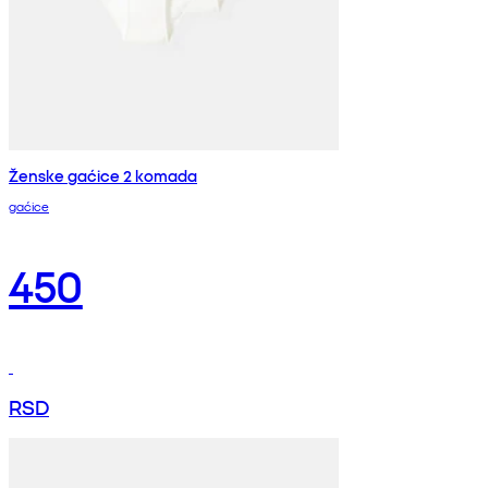
Ženske gaćice 2 komada
gaćice
450
RSD