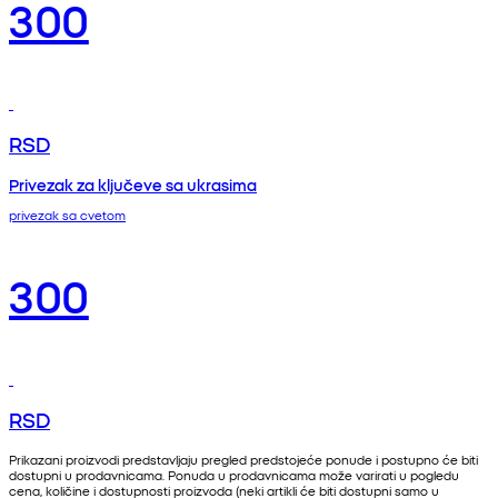
300
RSD
Privezak za ključeve sa ukrasima
privezak sa cvetom
300
RSD
Prikazani proizvodi predstavljaju pregled predstojeće ponude i postupno će biti
dostupni u prodavnicama. Ponuda u prodavnicama može varirati u pogledu
cena, količine i dostupnosti proizvoda (neki artikli će biti dostupni samo u