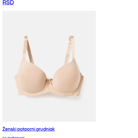
RSD
Ženski potporni grudnjak
sa mašnicom