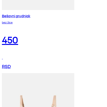
Bešavni grudnjak
bez žice
450
RSD