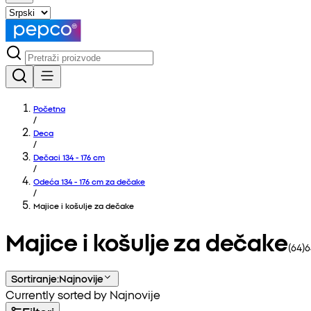
Početna
/
Deca
/
Dečaci 134 - 176 cm
/
Odeća 134 - 176 cm za dečake
/
Majice i košulje za dečake
Majice i košulje za dečake
(
64
)
6
Sortiranje
:
Najnovije
Currently sorted by Najnovije