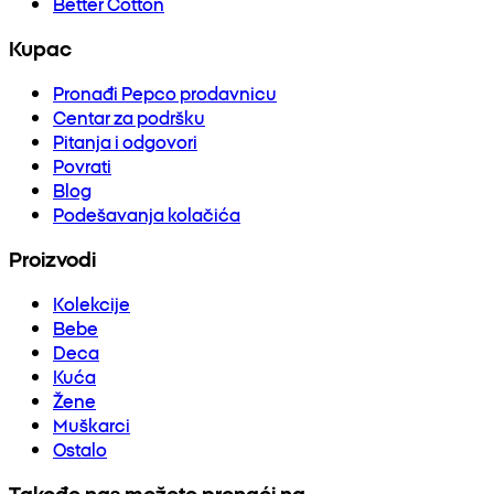
Better Cotton
Kupac
Pronađi Pepco prodavnicu
Centar za podršku
Pitanja i odgovori
Povrati
Blog
Podešavanja kolačića
Proizvodi
Kolekcije
Bebe
Deca
Kuća
Žene
Muškarci
Ostalo
Takođe nas možete pronaći na