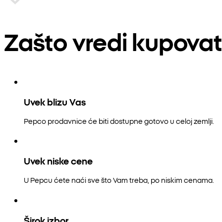
Zašto vredi kupovat
Uvek blizu Vas
Pepco prodavnice će biti dostupne gotovo u celoj zemlji.
Uvek niske cene
U Pepcu ćete naći sve što Vam treba, po niskim cenama.
Širok izbor