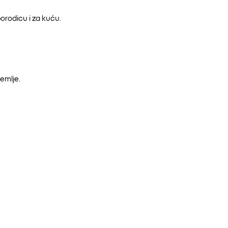
orodicu i za kuću.
emlje.