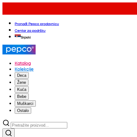
Pronađi Pepco prodavnicu
Centar za podršku
Srpski
Katalog
Kolekcije
Deca
Žene
Kuća
Bebe
Muškarci
Ostalo