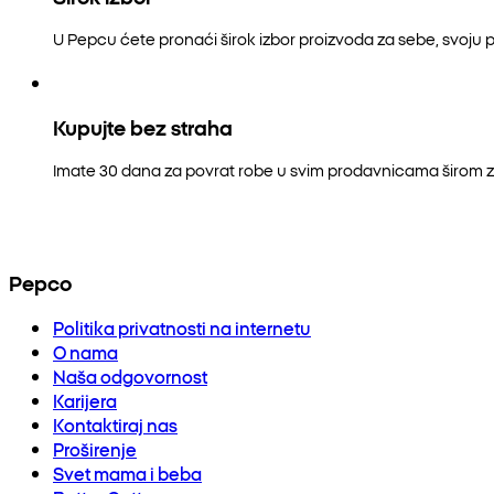
U Pepcu ćete pronaći širok izbor proizvoda za sebe, svoju p
Kupujte bez straha
Imate 30 dana za povrat robe u svim prodavnicama širom z
Pepco
Politika privatnosti na internetu
O nama
Naša odgovornost
Karijera
Kontaktiraj nas
Proširenje
Svet mama i beba