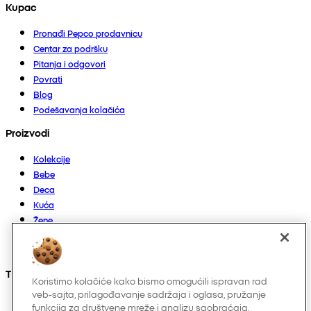
Kupac
Pronađi Pepco prodavnicu
Centar za podršku
Pitanja i odgovori
Povrati
Blog
Podešavanja kolačića
Proizvodi
Kolekcije
Bebe
Deca
Kuća
Žene
Muškarci
Ostalo
Takođe nas možete pronaći na
Koristimo kolačiće kako bismo omogućili ispravan rad
veb-sajta, prilagođavanje sadržaja i oglasa, pružanje
funkcija za društvene mreže i analizu saobraćaja.