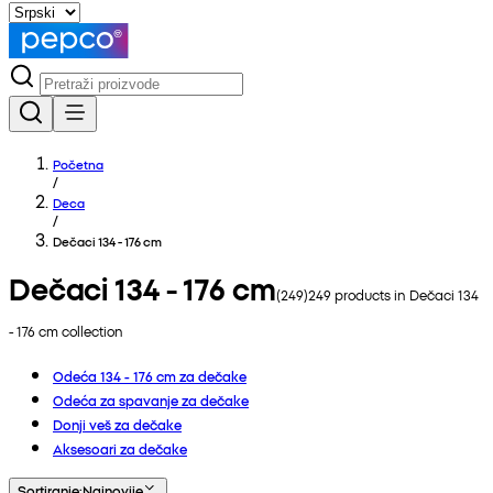
Početna
/
Deca
/
Dečaci 134 - 176 cm
Dečaci 134 - 176 cm
(
249
)
249
products in
Dečaci 134
- 176 cm
collection
Odeća 134 - 176 cm za dečake
Odeća za spavanje za dečake
Donji veš za dečake
Aksesoari za dečake
Sortiranje
:
Najnovije