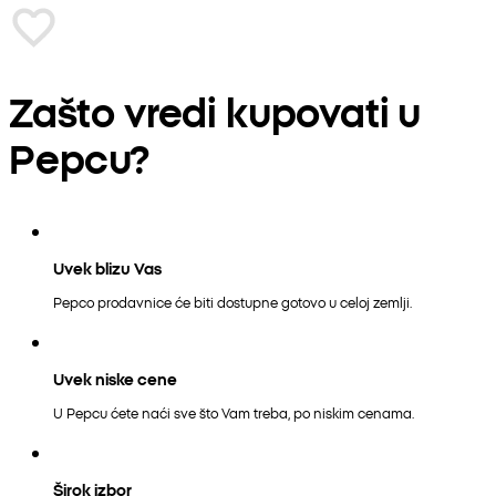
Zašto vredi kupovati u
Pepcu?
Uvek blizu Vas
Pepco prodavnice će biti dostupne gotovo u celoj zemlji.
Uvek niske cene
U Pepcu ćete naći sve što Vam treba, po niskim cenama.
Širok izbor