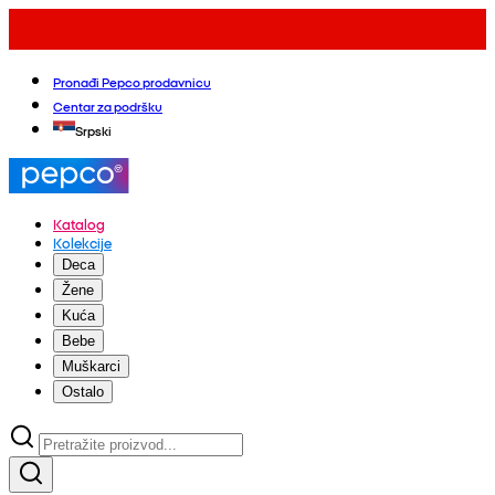
Pronađi Pepco prodavnicu
Centar za podršku
Srpski
Katalog
Kolekcije
Deca
Žene
Kuća
Bebe
Muškarci
Ostalo