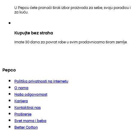
U Pepcu ćete pronaći širok izbor proizvoda za sebe, svoju porodicu i
za kuću.
Kupujte bez straha
Imate 30 dana za povrat robe u svim prodavnicama širom zemlje.
Pepco
Politika privatnosti na internetu
O nama
Naša odgovornost
Karijera
Kontaktiraj nas
Proširenje
Svet mama i beba
Better Cotton