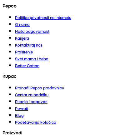
Pepco
Politika privatnosti na internetu
O nama
Naša odgovornost
Karijera
Kontaktiraj nas
Proširenje
Svet mama i beba
Better Cotton
Kupac
Pronađi Pepco prodavnicu
Centar za podršku
Pitanja i odgovori
Povrati
Blog
Podešavanja kolačića
Proizvodi