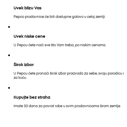
Uvek blizu Vas
Pepco prodavnice će biti dostupne gotovo u celoj zemlji.
Uvek niske cene
U Pepcu ćete naći sve što Vam treba, po niskim cenama.
Širok izbor
U Pepcu ćete pronaći širok izbor proizvoda za sebe, svoju porodicu i
za kuću.
Kupujte bez straha
Imate 30 dana za povrat robe u svim prodavnicama širom zemlje.