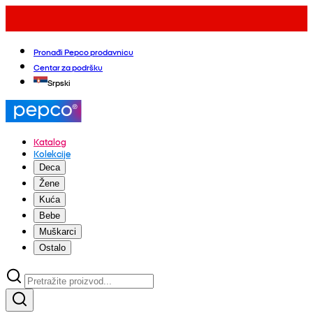
Pronađi Pepco prodavnicu
Centar za podršku
Srpski
Katalog
Kolekcije
Deca
Žene
Kuća
Bebe
Muškarci
Ostalo