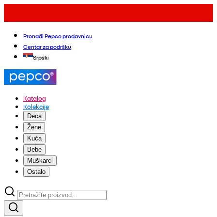
Pronađi Pepco prodavnicu
Centar za podršku
Srpski
Katalog
Kolekcije
Deca
Žene
Kuća
Bebe
Muškarci
Ostalo