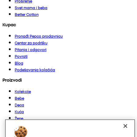
Proširenje
Svet mama i beba
Better Cotton
Kupac
Pronađi Pepco prodavnicu
Centar za podršku
Pitanja i odgovori
Povrati
Blog
Podešavanja kolačića
Proizvodi
Kolekcije
Bebe
Deca
Kuća
Žene
Muškarci
Ostalo