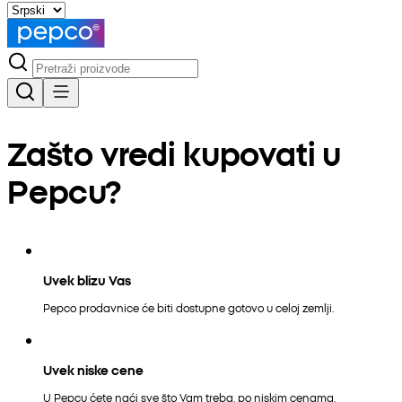
Zašto vredi kupovati u
Pepcu?
Uvek blizu Vas
Pepco prodavnice će biti dostupne gotovo u celoj zemlji.
Uvek niske cene
U Pepcu ćete naći sve što Vam treba, po niskim cenama.