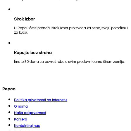
Širok izbor
U Pepcu ćete pronaći širok izbor proizvoda za sebe, svoju porodicu i
za kuću.
Kupujte bez straha
Imate 30 dana za povrat robe u svim prodavnicama širom zemlje.
Pepco
Politika privatnosti na internetu
O nama
Naša odgovornost
Karijera
Kontaktiraj nas