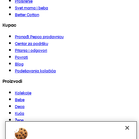
Proširenje
Svet mama i beba
Better Cotton
Kupac
Pronađi Pepco prodavnicu
Centar za podršku
Pitanja i odgovori
Povrati
Blog
Podešavanja kolačića
Proizvodi
Kolekcije
Bebe
Deca
Kuća
Žene
Muškarci
Ostalo