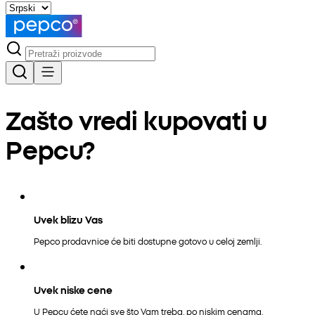
Zašto vredi kupovati u
Pepcu?
Uvek blizu Vas
Pepco prodavnice će biti dostupne gotovo u celoj zemlji.
Uvek niske cene
U Pepcu ćete naći sve što Vam treba, po niskim cenama.