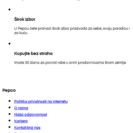
Širok izbor
U Pepcu ćete pronaći širok izbor proizvoda za sebe, svoju porodicu i
za kuću.
Kupujte bez straha
Imate 30 dana za povrat robe u svim prodavnicama širom zemlje.
Pepco
Politika privatnosti na internetu
O nama
Naša odgovornost
Karijera
Kontaktiraj nas