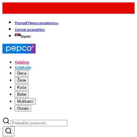
Pronađi Pepco prodavnicu
Centar za podršku
Srpski
Katalog
Kolekcije
Deca
Žene
Kuća
Bebe
Muškarci
Ostalo