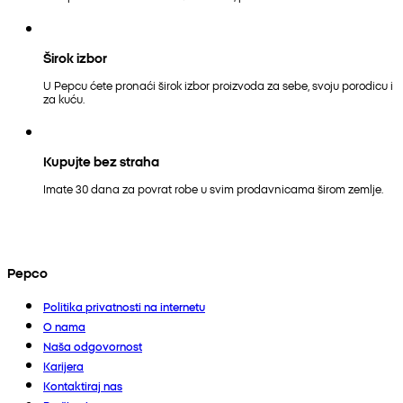
Širok izbor
U Pepcu ćete pronaći širok izbor proizvoda za sebe, svoju porodicu i
za kuću.
Kupujte bez straha
Imate 30 dana za povrat robe u svim prodavnicama širom zemlje.
Pepco
Politika privatnosti na internetu
O nama
Naša odgovornost
Karijera
Kontaktiraj nas