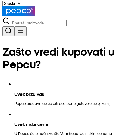
Zašto vredi kupovati u
Pepcu?
Uvek blizu Vas
Pepco prodavnice će biti dostupne gotovo u celoj zemlji.
Uvek niske cene
U Pepcu ćete naći sve što Vam treba, po niskim cenama.