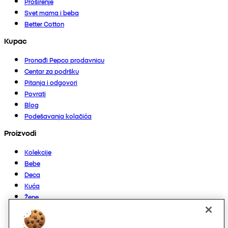
Proširenje
Svet mama i beba
Better Cotton
Kupac
Pronađi Pepco prodavnicu
Centar za podršku
Pitanja i odgovori
Povrati
Blog
Podešavanja kolačića
Proizvodi
Kolekcije
Bebe
Deca
Kuća
Žene
Muškarci
Ostalo