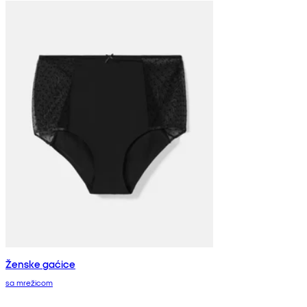
Ženske gaćice
sa mrežicom