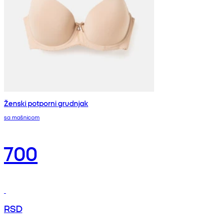
Ženski potporni grudnjak
sa mašnicom
700
RSD