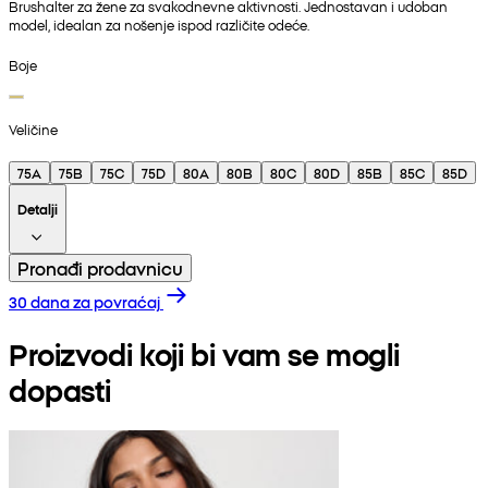
Brushalter za žene za svakodnevne aktivnosti. Jednostavan i udoban
model, idealan za nošenje ispod različite odeće.
Boje
Veličine
75A
75B
75C
75D
80A
80B
80C
80D
85B
85C
85D
Detalji
Pronađi prodavnicu
30 dana za povraćaj
Proizvodi koji bi vam se mogli
dopasti