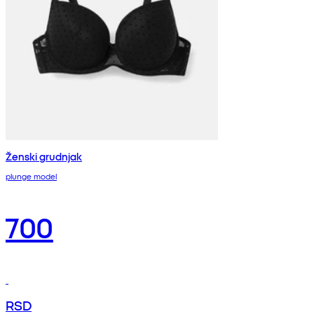
Ženski grudnjak
plunge model
700
RSD