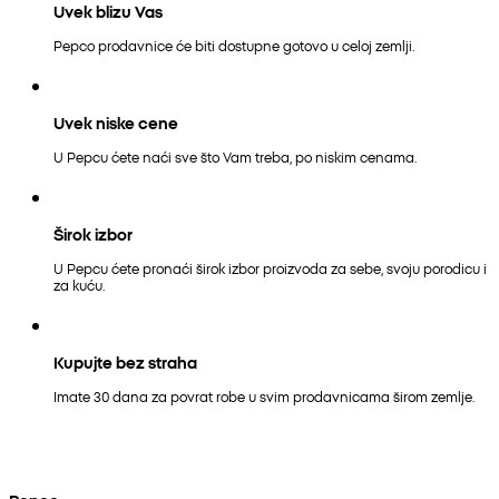
Uvek blizu Vas
Pepco prodavnice će biti dostupne gotovo u celoj zemlji.
Uvek niske cene
U Pepcu ćete naći sve što Vam treba, po niskim cenama.
Širok izbor
U Pepcu ćete pronaći širok izbor proizvoda za sebe, svoju porodicu i
za kuću.
Kupujte bez straha
Imate 30 dana za povrat robe u svim prodavnicama širom zemlje.