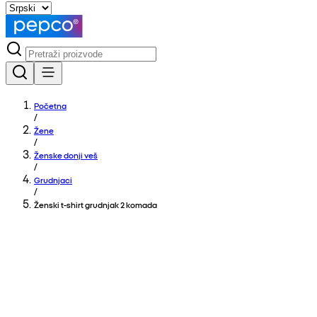
Početna
/
Žene
/
Ženske donji veš
/
Grudnjaci
/
Ženski t-shirt grudnjak 2 komada