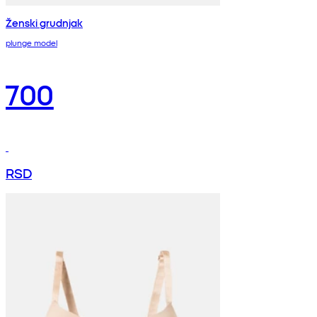
Ženski grudnjak
plunge model
700
RSD