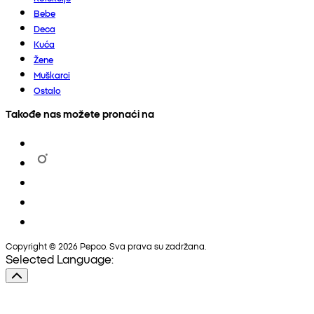
Bebe
Deca
Kuća
Žene
Muškarci
Ostalo
Takođe nas možete pronaći na
Copyright © 2026 Pepco. Sva prava su zadržana.
Selected Language: