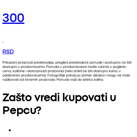
300
RSD
Prikazani proizvodi predstavljaju pregled predstojeće ponude i postupno će biti
dostupni u prodavnicama. Ponuda u prodavnicama može varirati u pogledu
cena, količine i dostupnosti proizvoda (neki artikli će biti dostupni samo u
odabranim prodavnicama). Fotografije prikazuju primer dizajna i mogu se malo
razlikovati od stvarnih proizvoda. Ponuda važi do isteka zaliha.
Zašto vredi kupovati u
Pepcu?