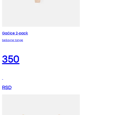
Gaćice 2-pack
bešavne tange
350
RSD