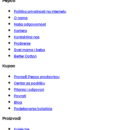
Pepco
Politika privatnosti na internetu
O nama
Naša odgovornost
Karijera
Kontaktiraj nas
Proširenje
Svet mama i beba
Better Cotton
Kupac
Pronađi Pepco prodavnicu
Centar za podršku
Pitanja i odgovori
Povrati
Blog
Podešavanja kolačića
Proizvodi
Kolekcije