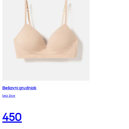
Bešavni grudnjak
bez žice
450