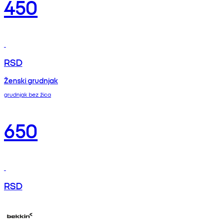
450
RSD
Ženski grudnjak
grudnjak bez žica
650
RSD