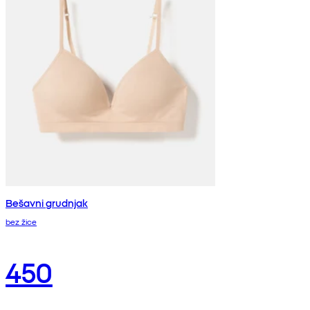
Bešavni grudnjak
bez žice
450