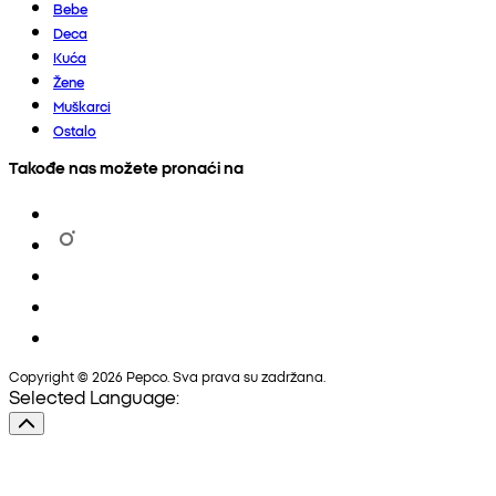
Bebe
Deca
Kuća
Žene
Muškarci
Ostalo
Takođe nas možete pronaći na
Copyright © 2026 Pepco. Sva prava su zadržana.
Selected Language: