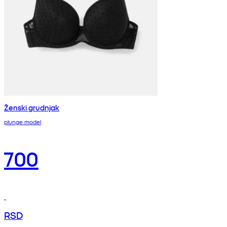
Ženski grudnjak
plunge model
700
RSD