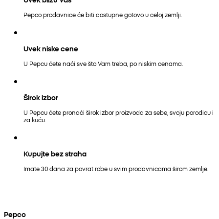
Pepco prodavnice će biti dostupne gotovo u celoj zemlji.
Uvek niske cene
U Pepcu ćete naći sve što Vam treba, po niskim cenama.
Širok izbor
U Pepcu ćete pronaći širok izbor proizvoda za sebe, svoju porodicu i
za kuću.
Kupujte bez straha
Imate 30 dana za povrat robe u svim prodavnicama širom zemlje.
Pepco