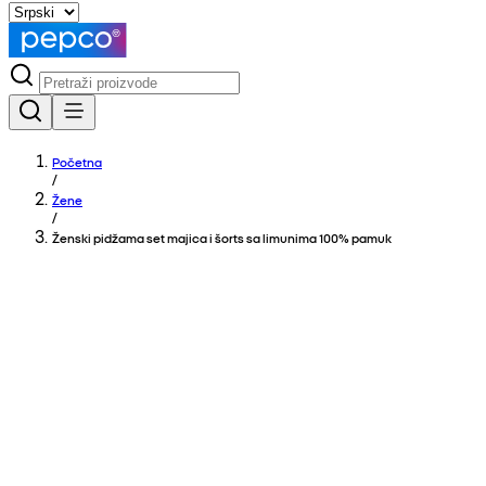
Početna
/
Žene
/
Ženski pidžama set majica i šorts sa limunima 100% pamuk