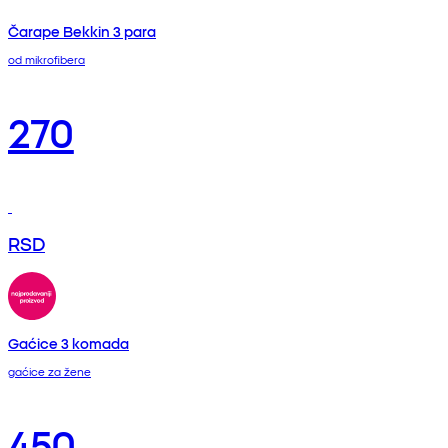
Čarape Bekkin 3 para
od mikrofibera
270
RSD
Gaćice 3 komada
gaćice za žene
450