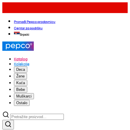
Pronađi Pepco prodavnicu
Centar za podršku
Srpski
Katalog
Kolekcije
Deca
Žene
Kuća
Bebe
Muškarci
Ostalo