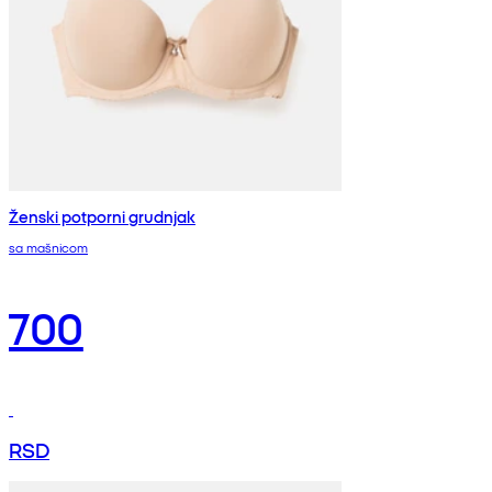
Ženski potporni grudnjak
sa mašnicom
700
RSD