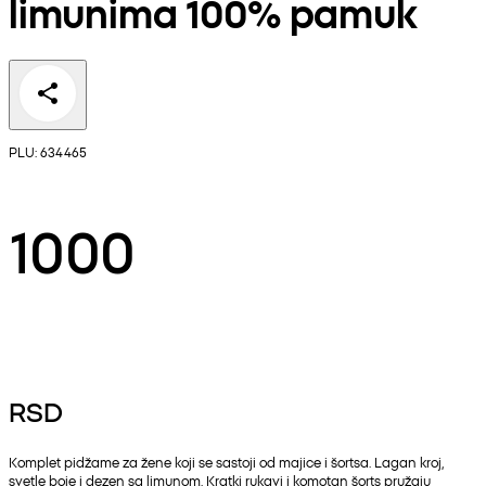
limunima 100% pamuk
PLU: 634465
1000
RSD
Komplet pidžame za žene koji se sastoji od majice i šortsa. Lagan kroj,
svetle boje i dezen sa limunom. Kratki rukavi i komotan šorts pružaju