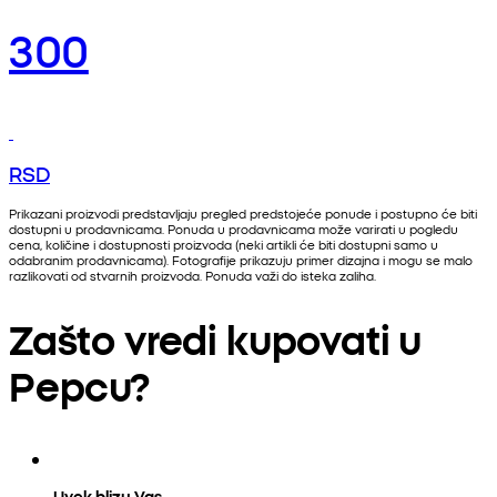
300
RSD
Prikazani proizvodi predstavljaju pregled predstojeće ponude i postupno će biti
dostupni u prodavnicama. Ponuda u prodavnicama može varirati u pogledu
cena, količine i dostupnosti proizvoda (neki artikli će biti dostupni samo u
odabranim prodavnicama). Fotografije prikazuju primer dizajna i mogu se malo
razlikovati od stvarnih proizvoda. Ponuda važi do isteka zaliha.
Zašto vredi kupovati u
Pepcu?
Uvek blizu Vas