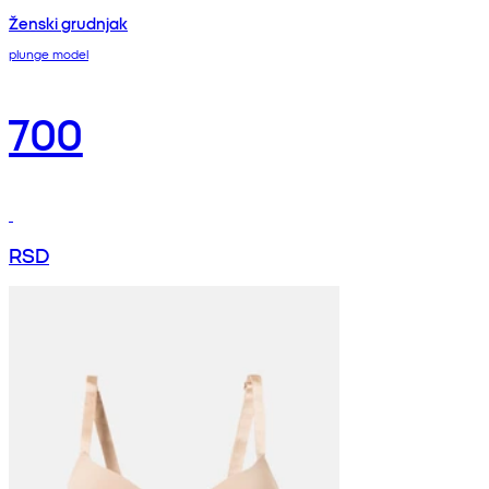
Ženski grudnjak
plunge model
700
RSD