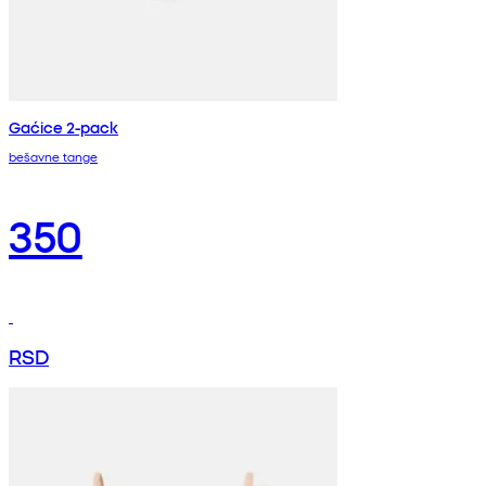
Gaćice 2-pack
bešavne tange
350
RSD