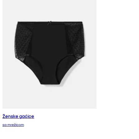
Ženske gaćice
sa mrežicom