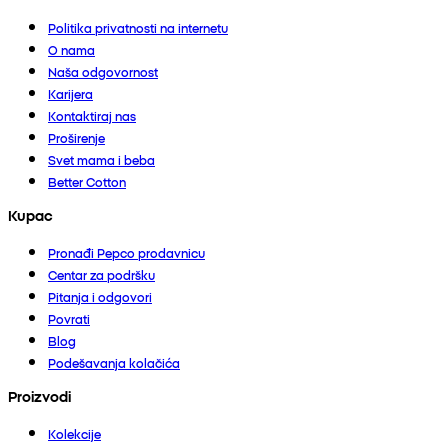
Politika privatnosti na internetu
O nama
Naša odgovornost
Karijera
Kontaktiraj nas
Proširenje
Svet mama i beba
Better Cotton
Kupac
Pronađi Pepco prodavnicu
Centar za podršku
Pitanja i odgovori
Povrati
Blog
Podešavanja kolačića
Proizvodi
Kolekcije