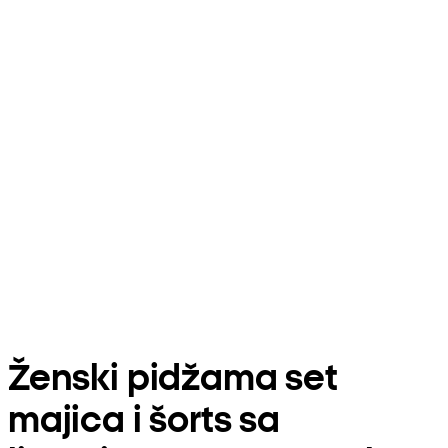
Ženski pidžama set
majica i šorts sa