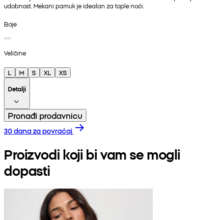
udobnost. Mekani pamuk je idealan za tople noći.
Boje
Veličine
L
M
S
XL
XS
Detalji
Pronađi prodavnicu
30 dana za povraćaj
Proizvodi koji bi vam se mogli
dopasti