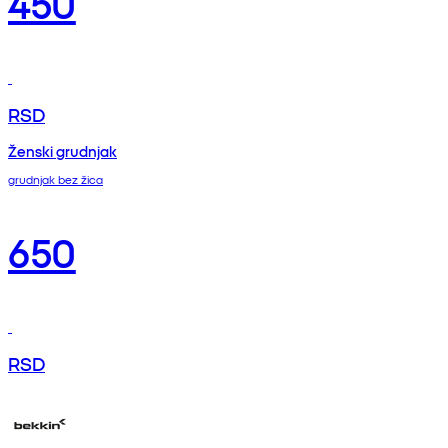
450
RSD
Ženski grudnjak
grudnjak bez žica
650
RSD