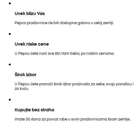
Uvek blizu Vas
Pepco prodavnice će biti dostupne gotovo u celoj zemlji.
Uvek niske cene
U Pepcu ćete naći sve što Vam treba, po niskim cenama.
Širok izbor
U Pepcu ćete pronaći širok izbor proizvoda za sebe, svoju porodicu i
za kuću.
Kupujte bez straha
Imate 30 dana za povrat robe u svim prodavnicama širom zemlje.