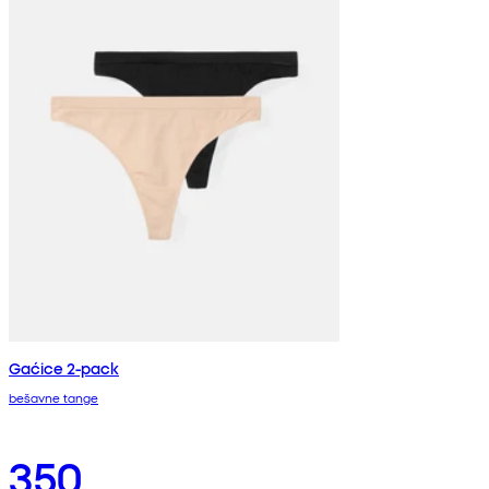
Gaćice 2-pack
bešavne tange
350