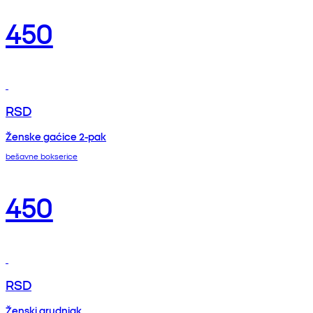
450
RSD
Ženske gaćice 2-pak
bešavne bokserice
450
RSD
Ženski grudnjak