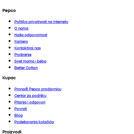
Pepco
Politika privatnosti na internetu
O nama
Naša odgovornost
Karijera
Kontaktiraj nas
Proširenje
Svet mama i beba
Better Cotton
Kupac
Pronađi Pepco prodavnicu
Centar za podršku
Pitanja i odgovori
Povrati
Blog
Podešavanja kolačića
Proizvodi