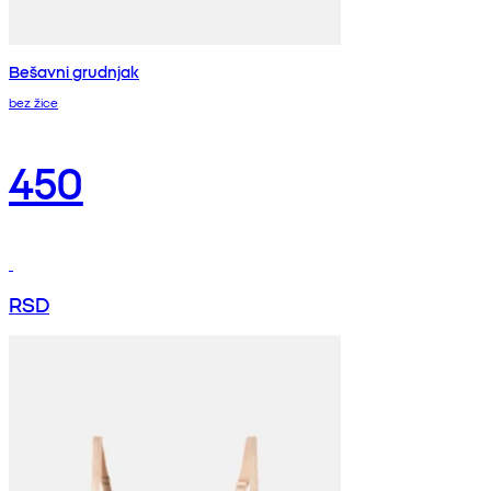
Bešavni grudnjak
bez žice
450
RSD