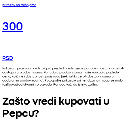
privezak sa trešnjama
300
RSD
Prikazani proizvodi predstavljaju pregled predstojeće ponude i postupno će biti
dostupni u prodavnicama. Ponuda u prodavnicama može varirati u pogledu
cena, količine i dostupnosti proizvoda (neki artikli će biti dostupni samo u
odabranim prodavnicama). Fotografije prikazuju primer dizajna i mogu se malo
razlikovati od stvarnih proizvoda. Ponuda važi do isteka zaliha.
Zašto vredi kupovati u
Pepcu?