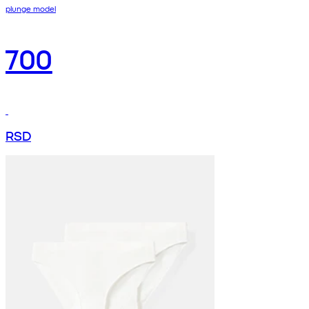
plunge model
700
RSD