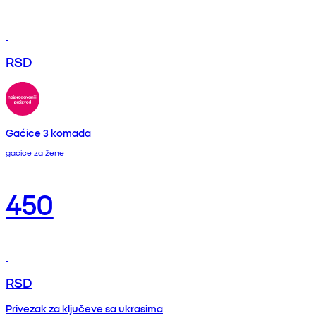
RSD
Gaćice 3 komada
gaćice za žene
450
RSD
Privezak za ključeve sa ukrasima