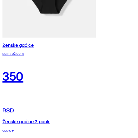
Ženske gaćice
sa mrežicom
350
RSD
Ženske gaćice 2-pack
gaćice