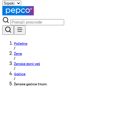
Početna
/
Žene
/
Ženske donji veš
/
Gaćice
/
Ženske gaćice 3 kom.