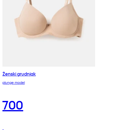
Ženski grudnjak
plunge model
700