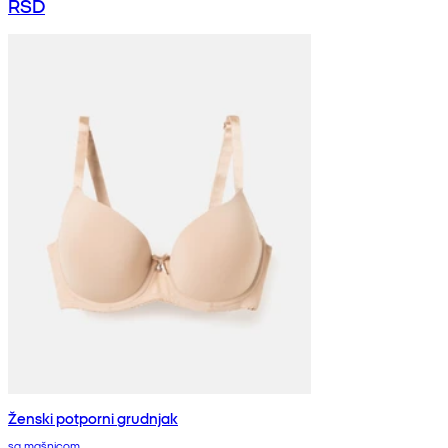
RSD
Ženski potporni grudnjak
sa mašnicom