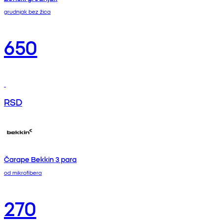
grudnjak bez žica
650
RSD
Čarape Bekkin 3 para
od mikrofibera
270