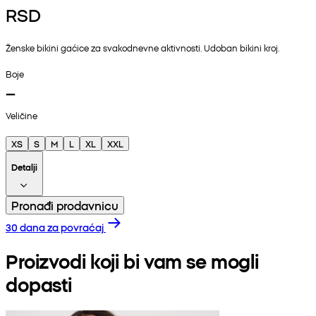
RSD
Ženske bikini gaćice za svakodnevne aktivnosti. Udoban bikini kroj.
Boje
Veličine
XS
S
M
L
XL
XXL
Detalji
Pronađi prodavnicu
30 dana za povraćaj
Proizvodi koji bi vam se mogli
dopasti