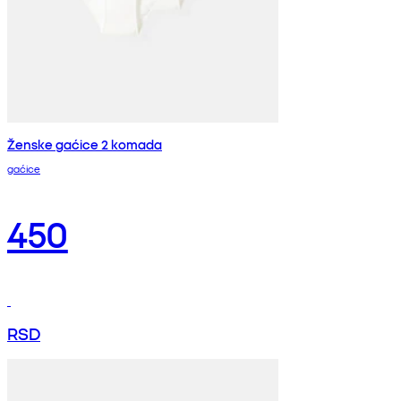
Ženske gaćice 2 komada
gaćice
450
RSD