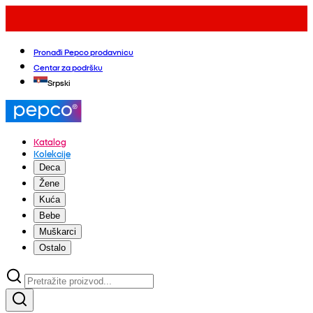
Pronađi Pepco prodavnicu
Centar za podršku
Srpski
Katalog
Kolekcije
Deca
Žene
Kuća
Bebe
Muškarci
Ostalo