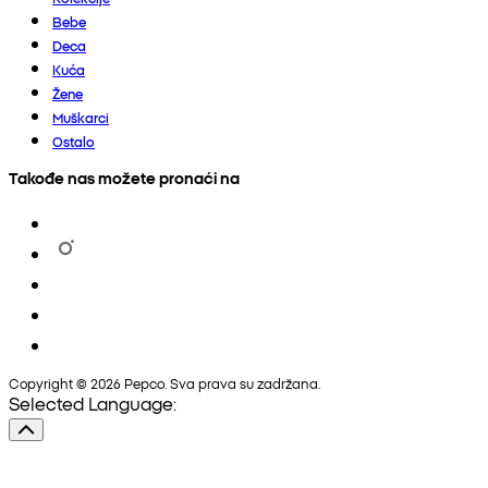
Bebe
Deca
Kuća
Žene
Muškarci
Ostalo
Takođe nas možete pronaći na
Copyright © 2026 Pepco. Sva prava su zadržana.
Selected Language: