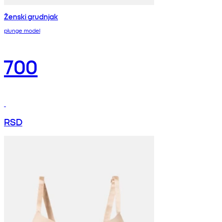
Ženski grudnjak
plunge model
700
RSD