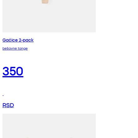
Gaćice 2-pack
bešavne tange
350
RSD