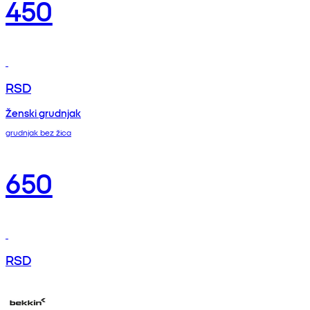
450
RSD
Ženski grudnjak
grudnjak bez žica
650
RSD