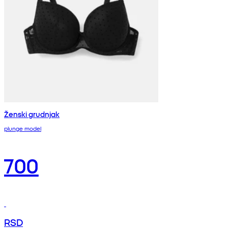
Ženski grudnjak
plunge model
700
RSD