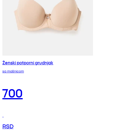
Ženski potporni grudnjak
sa mašnicom
700
RSD