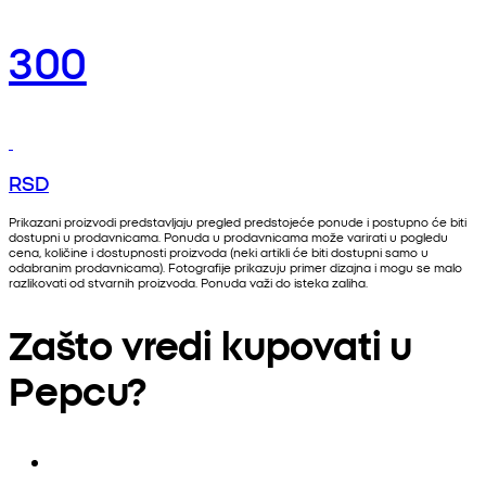
300
RSD
Prikazani proizvodi predstavljaju pregled predstojeće ponude i postupno će biti
dostupni u prodavnicama. Ponuda u prodavnicama može varirati u pogledu
cena, količine i dostupnosti proizvoda (neki artikli će biti dostupni samo u
odabranim prodavnicama). Fotografije prikazuju primer dizajna i mogu se malo
razlikovati od stvarnih proizvoda. Ponuda važi do isteka zaliha.
Zašto vredi kupovati u
Pepcu?