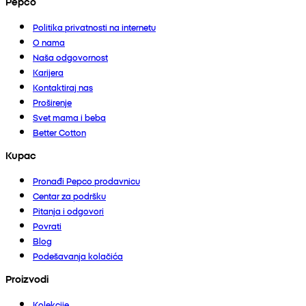
Pepco
Politika privatnosti na internetu
O nama
Naša odgovornost
Karijera
Kontaktiraj nas
Proširenje
Svet mama i beba
Better Cotton
Kupac
Pronađi Pepco prodavnicu
Centar za podršku
Pitanja i odgovori
Povrati
Blog
Podešavanja kolačića
Proizvodi
Kolekcije