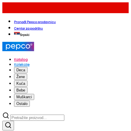
Pronađi Pepco prodavnicu
Centar za podršku
Srpski
Katalog
Kolekcije
Deca
Žene
Kuća
Bebe
Muškarci
Ostalo