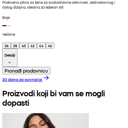
Prošivena jakna za žene za svakodnevne aktivnosti. Jednostavnog i
čistog dizajna, idealna za ležeran stil.
Boje
Veličine
36
38
40
42
44
46
Detalji
Pronađi prodavnicu
30 dana za povraćaj
Proizvodi koji bi vam se mogli
dopasti