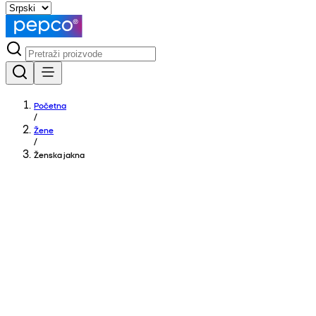
Početna
/
Žene
/
Ženska jakna