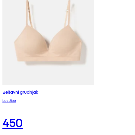
Bešavni grudnjak
bez žice
450