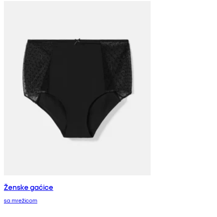
Ženske gaćice
sa mrežicom