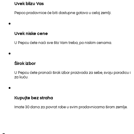
Uvek blizu Vas
Pepco prodavnice će biti dostupne gotovo u celoj zemlji.
Uvek niske cene
U Pepcu ćete naći sve što Vam treba, po niskim cenama.
Širok izbor
U Pepcu ćete pronaći širok izbor proizvoda za sebe, svoju porodicu i
za kuću.
Kupujte bez straha
Imate 30 dana za povrat robe u svim prodavnicama širom zemlje.