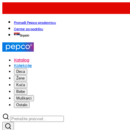
Pronađi Pepco prodavnicu
Centar za podršku
Srpski
Katalog
Kolekcije
Deca
Žene
Kuća
Bebe
Muškarci
Ostalo