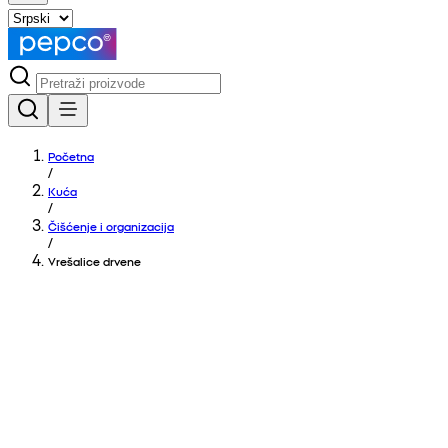
Početna
/
Kuća
/
Čišćenje i organizacija
/
Vrešalice drvene