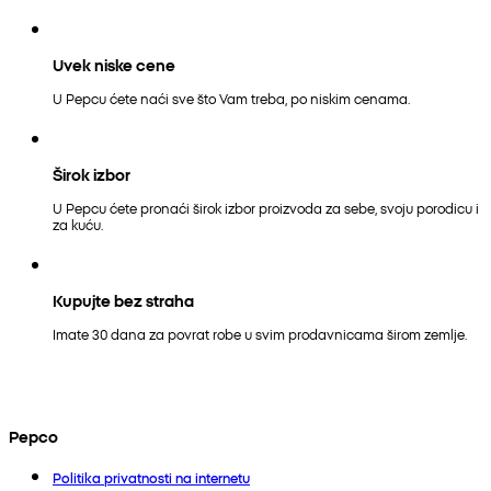
Uvek niske cene
U Pepcu ćete naći sve što Vam treba, po niskim cenama.
Širok izbor
U Pepcu ćete pronaći širok izbor proizvoda za sebe, svoju porodicu i
za kuću.
Kupujte bez straha
Imate 30 dana za povrat robe u svim prodavnicama širom zemlje.
Pepco
Politika privatnosti na internetu