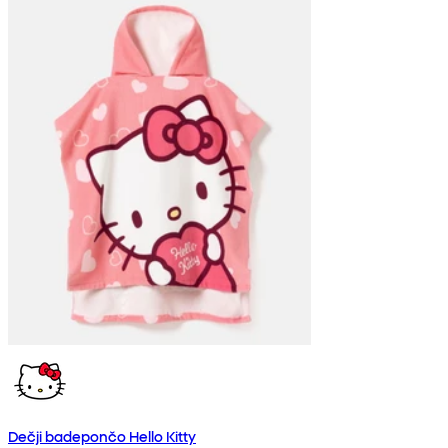
Dečji badepončo Hello Kitty