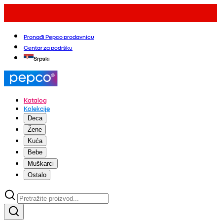
Pronađi Pepco prodavnicu
Centar za podršku
Srpski
Katalog
Kolekcije
Deca
Žene
Kuća
Bebe
Muškarci
Ostalo