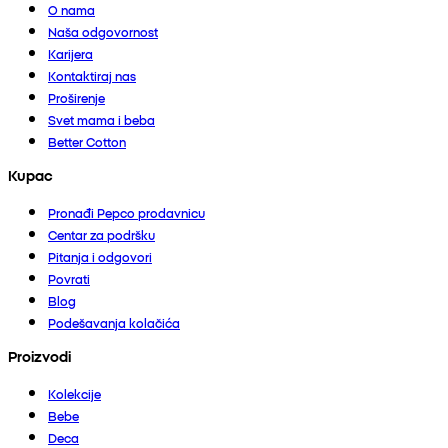
O nama
Naša odgovornost
Karijera
Kontaktiraj nas
Proširenje
Svet mama i beba
Better Cotton
Kupac
Pronađi Pepco prodavnicu
Centar za podršku
Pitanja i odgovori
Povrati
Blog
Podešavanja kolačića
Proizvodi
Kolekcije
Bebe
Deca