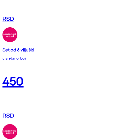
RSD
Set od 6 viljuški
u srebrnoj boji
450
RSD