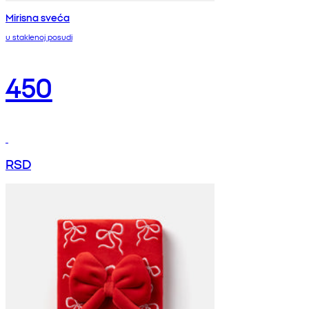
Mirisna sveća
u staklenoj posudi
450
RSD