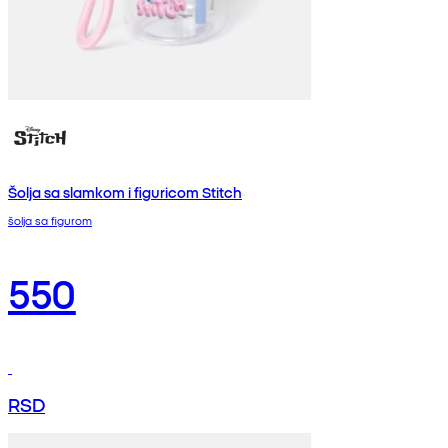
Šolja sa slamkom i figuricom Stitch
šolja sa figurom
550
RSD