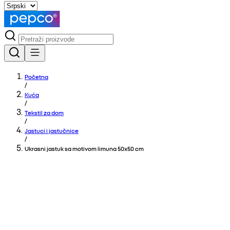
Početna
/
Kuća
/
Tekstil za dom
/
Jastuci i jastučnice
/
Ukrasni jastuk sa motivom limuna 50x50 cm