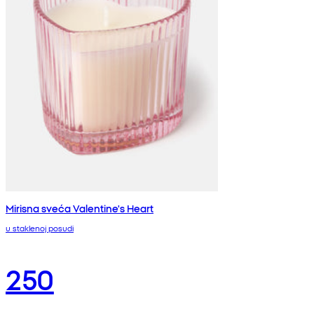
Mirisna sveća Valentine's Heart
u staklenoj posudi
250