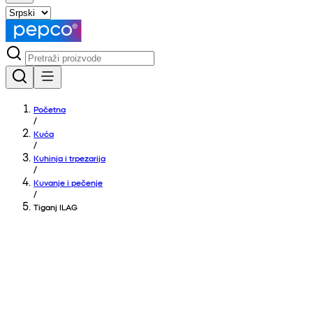
Početna
/
Kuća
/
Kuhinja i trpezarija
/
Kuvanje i pečenje
/
Tiganj ILAG