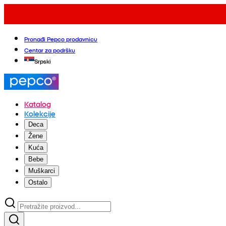
Pronađi Pepco prodavnicu
Centar za podršku
Srpski
Katalog
Kolekcije
Deca
Žene
Kuća
Bebe
Muškarci
Ostalo