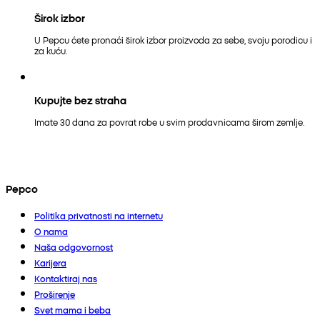
Širok izbor
U Pepcu ćete pronaći širok izbor proizvoda za sebe, svoju porodicu i
za kuću.
Kupujte bez straha
Imate 30 dana za povrat robe u svim prodavnicama širom zemlje.
Pepco
Politika privatnosti na internetu
O nama
Naša odgovornost
Karijera
Kontaktiraj nas
Proširenje
Svet mama i beba