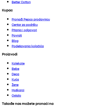
Better Cotton
Kupac
Pronađi Pepco prodavnicu
Centar za podršku
Pitanja i odgovori
Povrati
Blog
Podešavanja kolačića
Proizvodi
Kolekcije
Bebe
Deca
Kuća
Žene
Muškarci
Ostalo
Takođe nas možete pronaći na