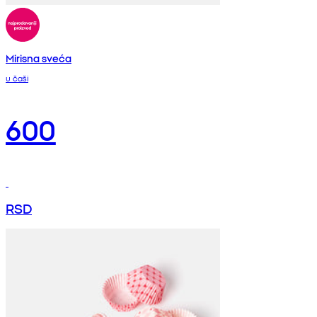
Mirisna sveća
u čaši
600
RSD