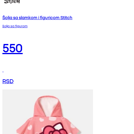
Šolja sa slamkom i figuricom Stitch
šolja sa figurom
550
RSD