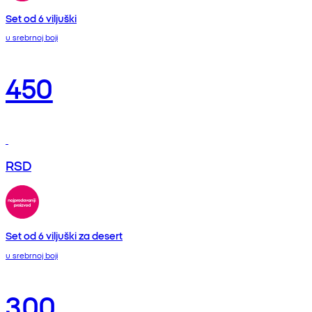
Set od 6 viljuški
u srebrnoj boji
450
RSD
Set od 6 viljuški za desert
u srebrnoj boji
300