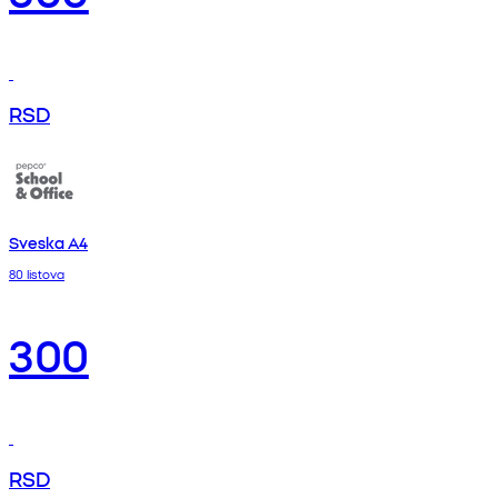
RSD
Sveska A4
80 listova
300
RSD