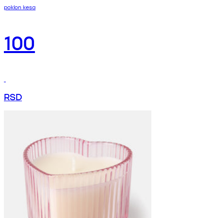
poklon kesa
100
RSD