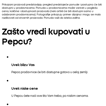
Prikazani proizvodi predstavljaju pregled predstojeće ponude i postupno će biti
dostupni u prodavnicama. Ponuda u prodavnicama može varirati u pogledu
cena, količine i dostupnosti proizvoda (neki artikli će biti dostupni samo u
odabranim prodavnicama). Fotografije prikazuju primer dizajna i mogu se malo
razlikovati od stvarnih proizvoda. Ponuda važi do isteka zaliha.
Zašto vredi kupovati u
Pepcu?
Uvek blizu Vas
Pepco prodavnice će biti dostupne gotovo u celoj zemlji.
Uvek niske cene
U Pepcu ćete naći sve što Vam treba, po niskim cenama.