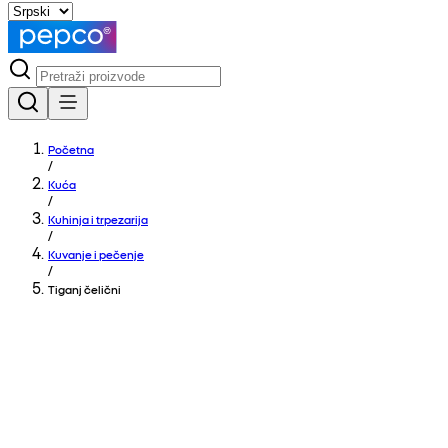
Početna
/
Kuća
/
Kuhinja i trpezarija
/
Kuvanje i pečenje
/
Tiganj čelični