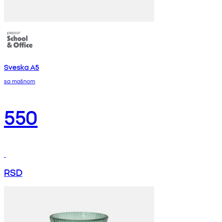
Sveska A5
sa mašnom
550
RSD