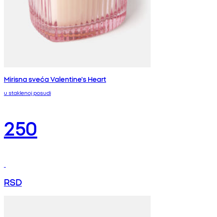
Mirisna sveća Valentine's Heart
u staklenoj posudi
250
RSD