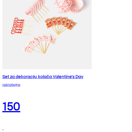
Set za dekoraciju kolača Valentine's Day
raznobojno
150