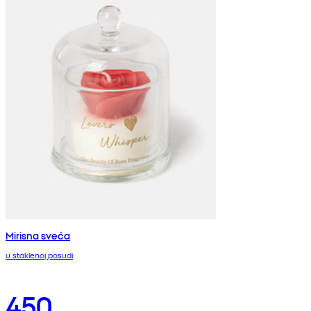
Mirisna sveća
u staklenoj posudi
450