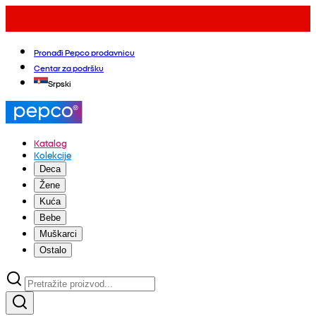
Pronađi Pepco prodavnicu
Centar za podršku
Srpski
Katalog
Kolekcije
Deca
Žene
Kuća
Bebe
Muškarci
Ostalo