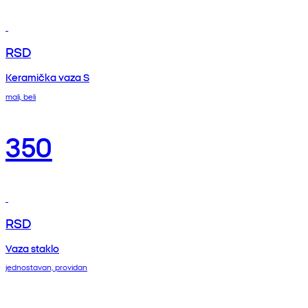
RSD
Keramička vaza S
mali, beli
350
RSD
Vaza staklo
jednostavan, providan