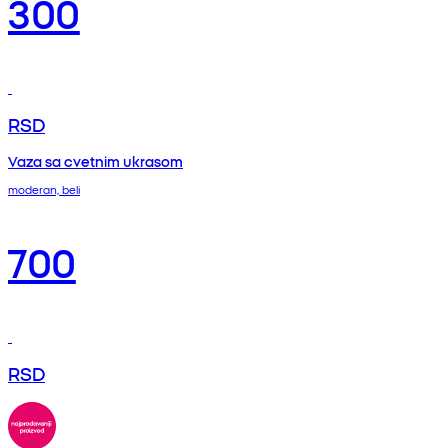
300
RSD
Vaza sa cvetnim ukrasom
moderan, beli
700
RSD