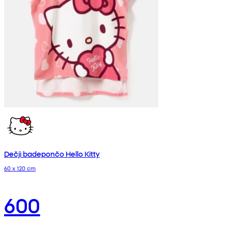
Dečji badepončo Hello Kitty
60 x 120 cm
600