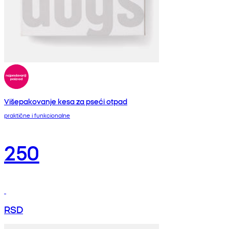
Višepakovanje kesa za pseći otpad
praktične i funkcionalne
250
RSD