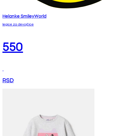
Helanke SmileyWorld
legice za devojčice
550
RSD