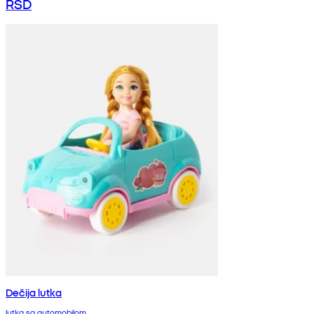
RSD
Dečija lutka
lutka sa automobilom