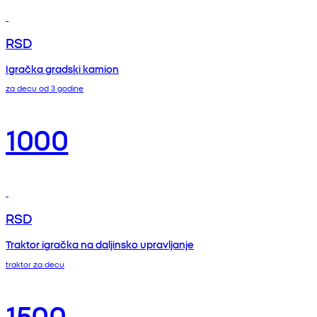
RSD
Igračka gradski kamion
za decu od 3 godine
1000
RSD
Traktor igračka na daljinsko upravljanje
traktor za decu
1500