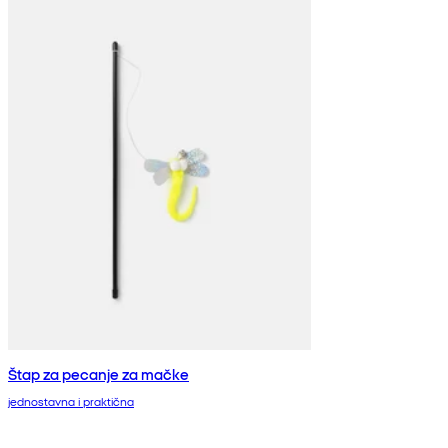
Štap za pecanje za mačke
jednostavna i praktična