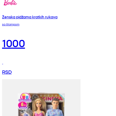
Ženska pidžama kratkih rukava
sa štampom
1000
RSD