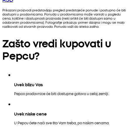
Prikazani proizvodi predstavljaju pregled predstojeće ponude i postupno će biti
dostupni u prodavnicama. Ponuda u prodavnicama može varirati u pogledu
cena, količine i dostupnosti proizvoda (neki artikli će biti dostupni samo u
odabranim prodavnicama). Fotografije prikazuju primer dizajna i mogu se malo
razlikovati od stvarnih proizvoda. Ponuda važi do isteka zaliha.
Zašto vredi kupovati u
Pepcu?
Uvek blizu Vas
Pepco prodavnice će biti dostupne gotovo u celoj zemlji.
Uvek niske cene
U Pepcu ćete naći sve što Vam treba, po niskim cenama.