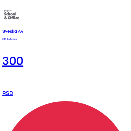
Sveska A4
80 listova
300
RSD