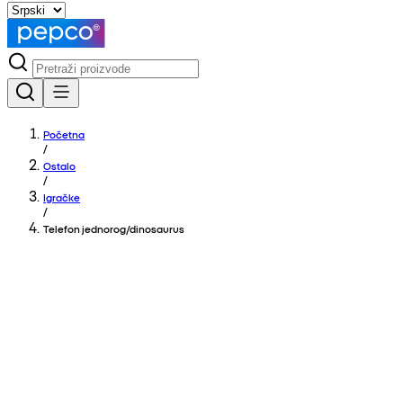
Početna
/
Ostalo
/
Igračke
/
Telefon jednorog/dinosaurus