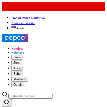
Pronađi Pepco prodavnicu
Centar za podršku
Srpski
Katalog
Kolekcije
Deca
Žene
Kuća
Bebe
Muškarci
Ostalo