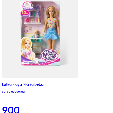
Lutka Moya Mia sa bebom
set sa dodacima
900