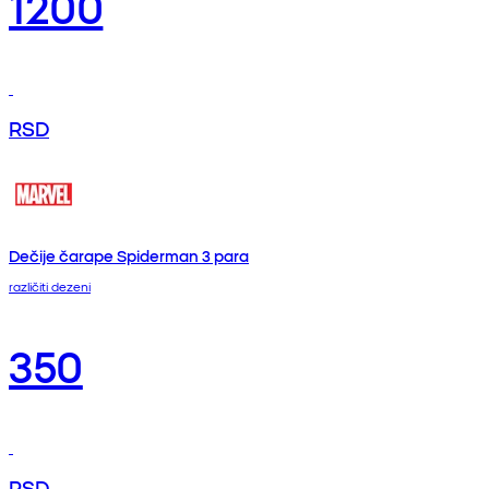
1200
RSD
Dečije čarape Spiderman 3 para
različiti dezeni
350
RSD