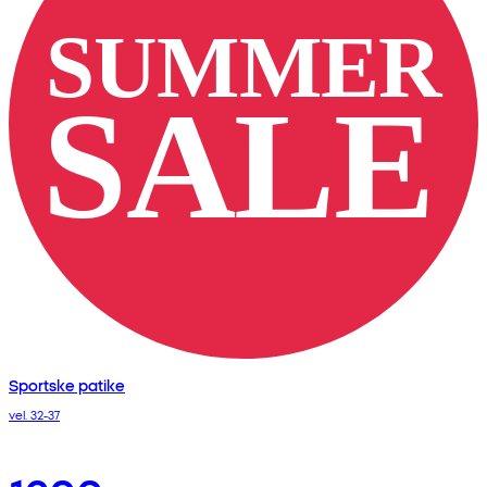
Sportske patike
vel. 32-37