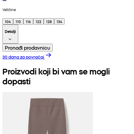
Veličine
104
110
116
122
128
134
Detalji
Pronađi prodavnicu
30 dana za povraćaj
Proizvodi koji bi vam se mogli
dopasti