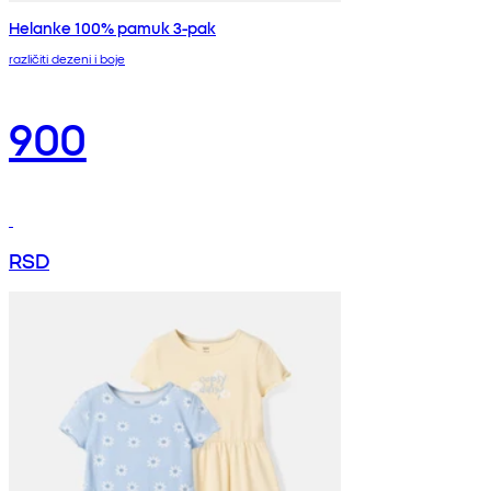
Helanke 100% pamuk 3-pak
različiti dezeni i boje
900
RSD