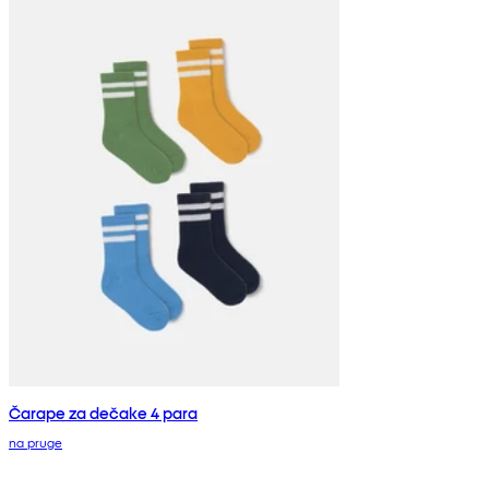
Čarape za dečake 4 para
na pruge