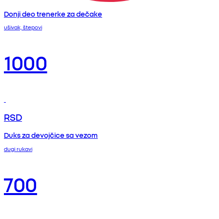
Donji deo trenerke za dečake
ušivak, štepovi
1000
RSD
Duks za devojčice sa vezom
dugi rukavi
700