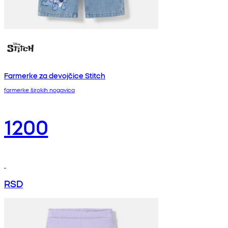
Farmerke za devojčice Stitch
farmerke širokih nogavica
1200
RSD