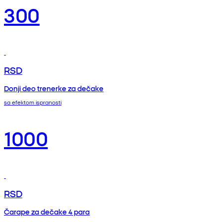
300
RSD
Donji deo trenerke za dečake
sa efektom ispranosti
1000
RSD
Čarape za dečake 4 para