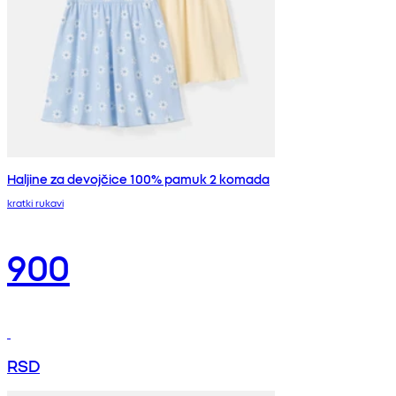
Haljine za devojčice 100% pamuk 2 komada
kratki rukavi
900
RSD