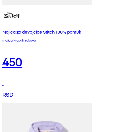
Majica za devojčice Stitch 100% pamuk
majica kratkih rukava
450
RSD