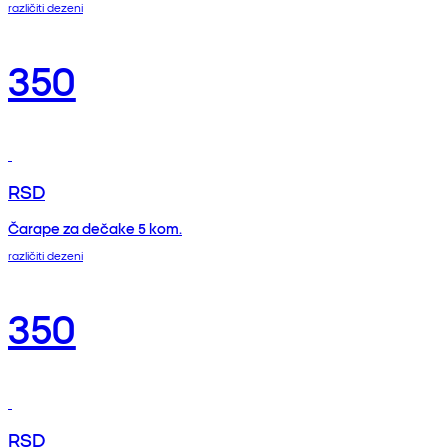
različiti dezeni
350
RSD
Čarape za dečake 5 kom.
različiti dezeni
350
RSD