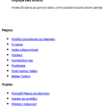
Imate 30 dana za povrat robe u svim prodavnicama širom zemlje.
Pepco
Politika privatnosti na internetu
O nama
Naša odgovornost
Karijera
Kontaktiraj nas
Proširenje
Svet mama i beba
Better Cotton
Kupac
Pronađi Pepco prodavnicu
Centar za podršku
Pitanja i odgovori