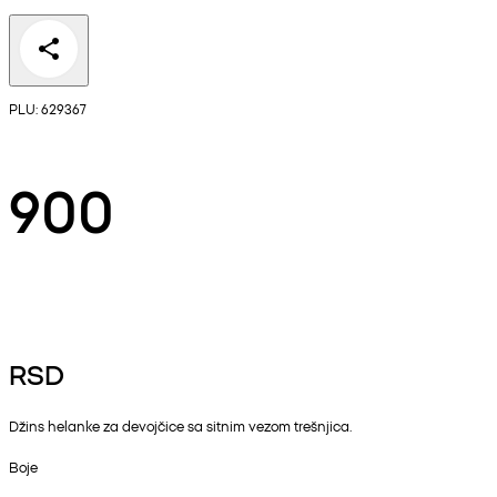
PLU: 629367
900
RSD
Džins helanke za devojčice sa sitnim vezom trešnjica.
Boje