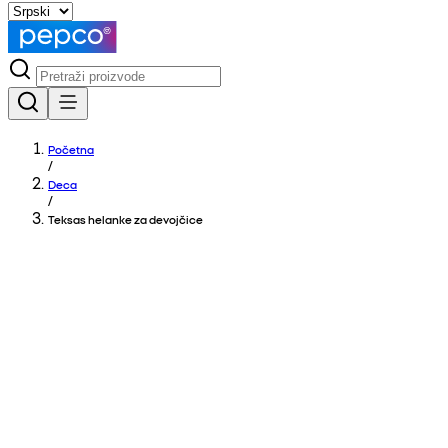
Početna
/
Deca
/
Teksas helanke za devojčice