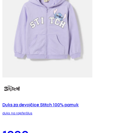
Duks za devojčice Stitch 100% pamuk
duks na rajsferšlus