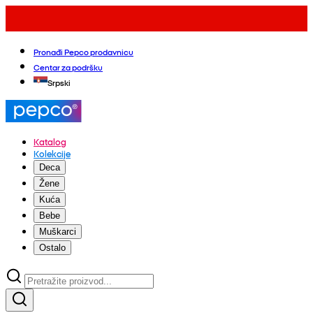
Pronađi Pepco prodavnicu
Centar za podršku
Srpski
Katalog
Kolekcije
Deca
Žene
Kuća
Bebe
Muškarci
Ostalo