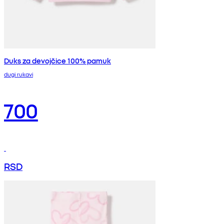
Duks za devojčice 100% pamuk
dugi rukavi
700
RSD