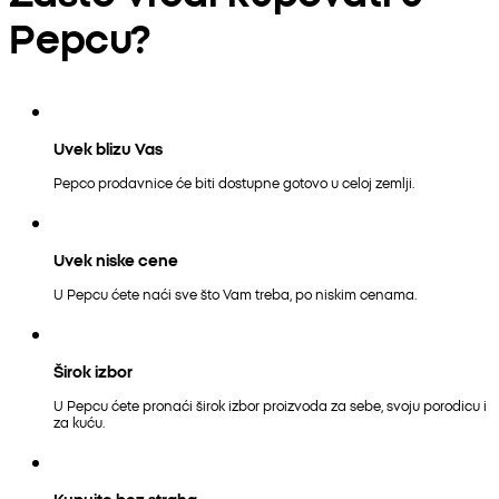
Pepcu?
Uvek blizu Vas
Pepco prodavnice će biti dostupne gotovo u celoj zemlji.
Uvek niske cene
U Pepcu ćete naći sve što Vam treba, po niskim cenama.
Širok izbor
U Pepcu ćete pronaći širok izbor proizvoda za sebe, svoju porodicu i
za kuću.
Kupujte bez straha