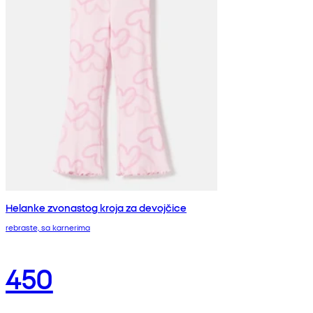
Helanke zvonastog kroja za devojčice
rebraste, sa karnerima
450