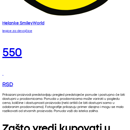
Helanke SmileyWorld
legice za devojčice
550
RSD
Prikazani proizvodi predstavljaju pregled predstojeće ponude i postupno će biti
dostupni u prodavnicama. Ponuda u prodavnicama može varirati u pogledu
cena, količine i dostupnosti proizvoda (neki artikli će biti dostupni samo u
odabranim prodavnicama). Fotografije prikazuju primer dizajna i mogu se malo
razlikovati od stvarnih proizvoda. Ponuda važi do isteka zaliha.
Zašto vredi kupovati u