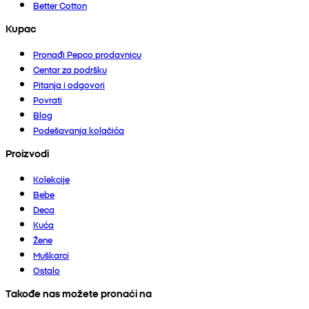
Better Cotton
Kupac
Pronađi Pepco prodavnicu
Centar za podršku
Pitanja i odgovori
Povrati
Blog
Podešavanja kolačića
Proizvodi
Kolekcije
Bebe
Deca
Kuća
Žene
Muškarci
Ostalo
Takođe nas možete pronaći na