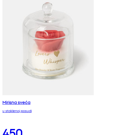
Mirisna sveća
u staklenoj posudi
450