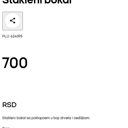
PLU: 624095
700
RSD
Stakleni bokal sa poklopcem u boji drveta i cediljkom.