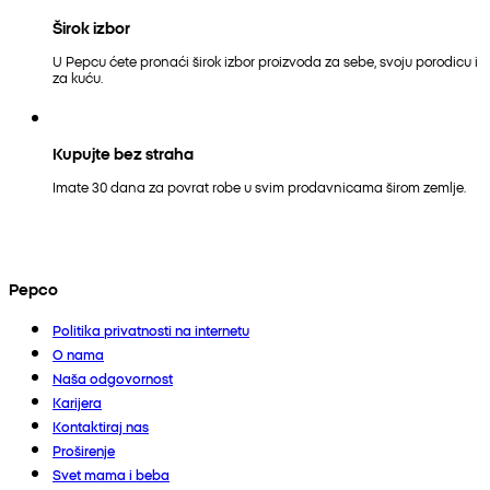
Širok izbor
U Pepcu ćete pronaći širok izbor proizvoda za sebe, svoju porodicu i
za kuću.
Kupujte bez straha
Imate 30 dana za povrat robe u svim prodavnicama širom zemlje.
Pepco
Politika privatnosti na internetu
O nama
Naša odgovornost
Karijera
Kontaktiraj nas
Proširenje
Svet mama i beba