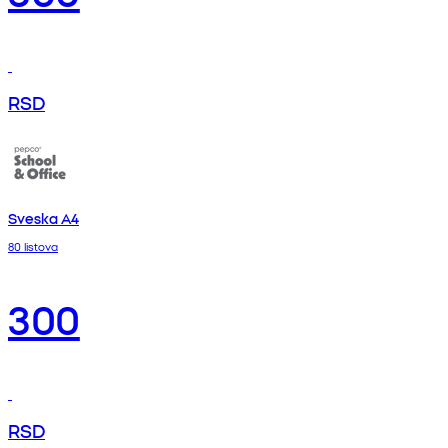
RSD
Sveska A4
80 listova
300
RSD