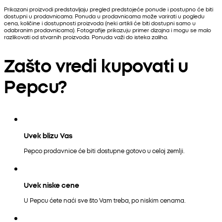
Prikazani proizvodi predstavljaju pregled predstojeće ponude i postupno će biti
dostupni u prodavnicama. Ponuda u prodavnicama može varirati u pogledu
cena, količine i dostupnosti proizvoda (neki artikli će biti dostupni samo u
odabranim prodavnicama). Fotografije prikazuju primer dizajna i mogu se malo
razlikovati od stvarnih proizvoda. Ponuda važi do isteka zaliha.
Zašto vredi kupovati u
Pepcu?
Uvek blizu Vas
Pepco prodavnice će biti dostupne gotovo u celoj zemlji.
Uvek niske cene
U Pepcu ćete naći sve što Vam treba, po niskim cenama.