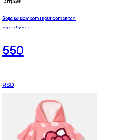
Šolja sa slamkom i figuricom Stitch
šolja sa figurom
550
RSD