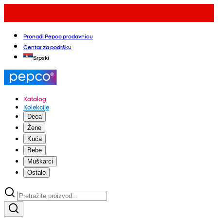
Pronađi Pepco prodavnicu
Centar za podršku
Srpski
Katalog
Kolekcije
Deca
Žene
Kuća
Bebe
Muškarci
Ostalo