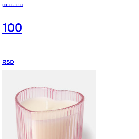
poklon kesa
100
RSD