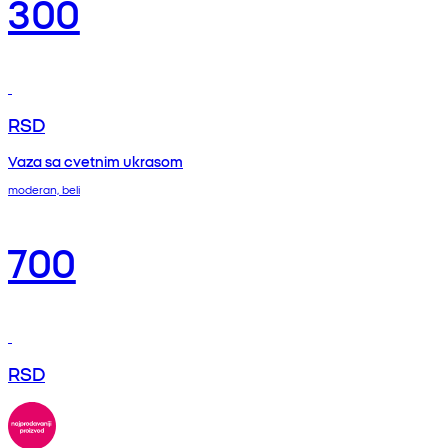
300
RSD
Vaza sa cvetnim ukrasom
moderan, beli
700
RSD