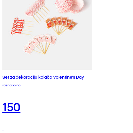
Set za dekoraciju kolača Valentine's Day
raznobojno
150