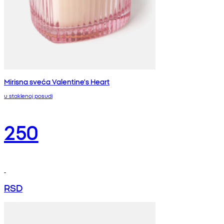
Mirisna sveća Valentine's Heart
u staklenoj posudi
250
RSD