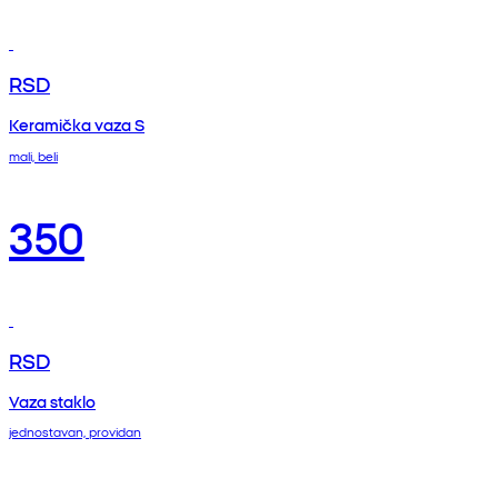
RSD
Keramička vaza S
mali, beli
350
RSD
Vaza staklo
jednostavan, providan