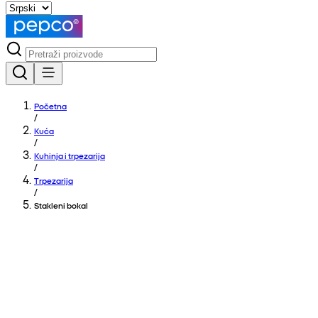
Početna
/
Kuća
/
Kuhinja i trpezarija
/
Trpezarija
/
Stakleni bokal