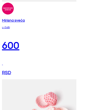
Mirisna sveća
u čaši
600
RSD