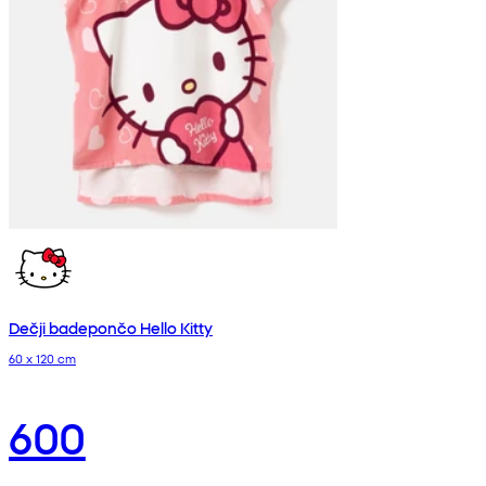
Dečji badepončo Hello Kitty
60 x 120 cm
600