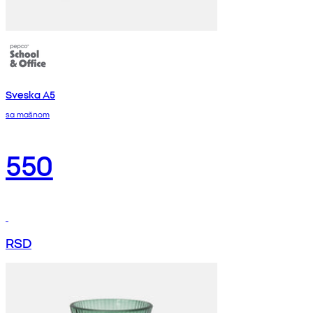
Sveska A5
sa mašnom
550
RSD