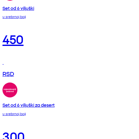
Set od 6 viljuški
u srebrnoj boji
450
RSD
Set od 6 viljuški za desert
u srebrnoj boji
300