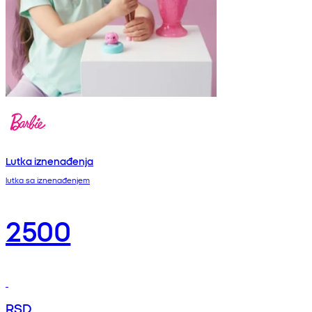
Lutka iznenađenja
lutka sa iznenađenjem
2500
RSD