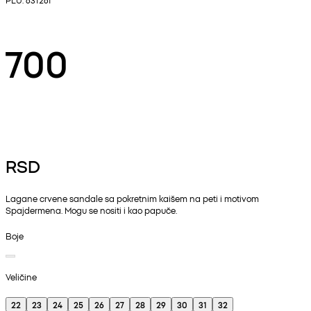
700
RSD
Lagane crvene sandale sa pokretnim kaišem na peti i motivom
Spajdermena. Mogu se nositi i kao papuče.
Boje
Veličine
22
23
24
25
26
27
28
29
30
31
32