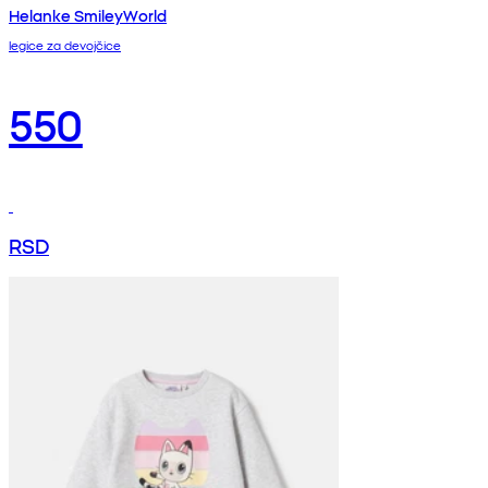
Helanke SmileyWorld
legice za devojčice
550
RSD