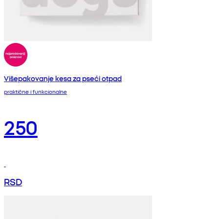
Višepakovanje kesa za pseći otpad
praktične i funkcionalne
250
RSD