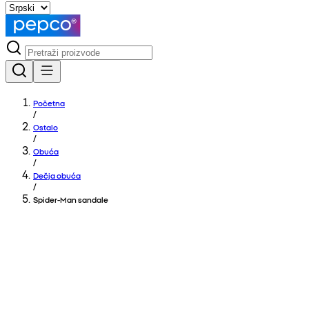
Početna
/
Ostalo
/
Obuća
/
Dečja obuća
/
Spider-Man sandale