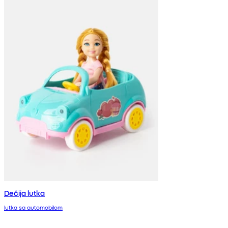
Dečija lutka
lutka sa automobilom