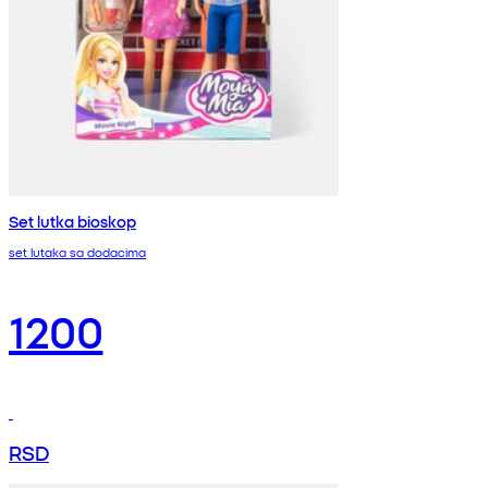
Set lutka bioskop
set lutaka sa dodacima
1200
RSD