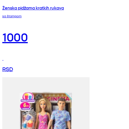
Ženska pidžama kratkih rukava
sa štampom
1000
RSD