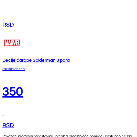
RSD
Dečije čarape Spiderman 3 para
različiti dezeni
350
RSD
Prikazani proizvodi predstavljaju pregled predstojeće ponude i postupno će biti