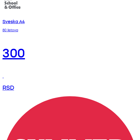
Sveska A4
80 listova
300
RSD