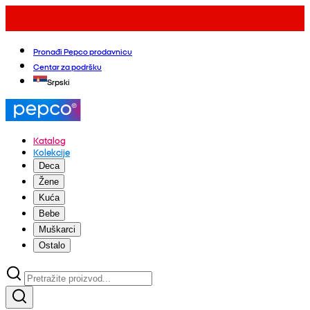
Pronađi Pepco prodavnicu
Centar za podršku
Srpski
Katalog
Kolekcije
Deca
Žene
Kuća
Bebe
Muškarci
Ostalo