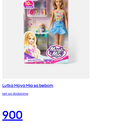
Lutka Moya Mia sa bebom
set sa dodacima
900