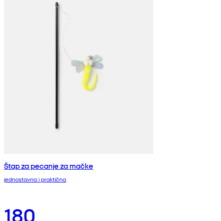
Štap za pecanje za mačke
jednostavna i praktična
180