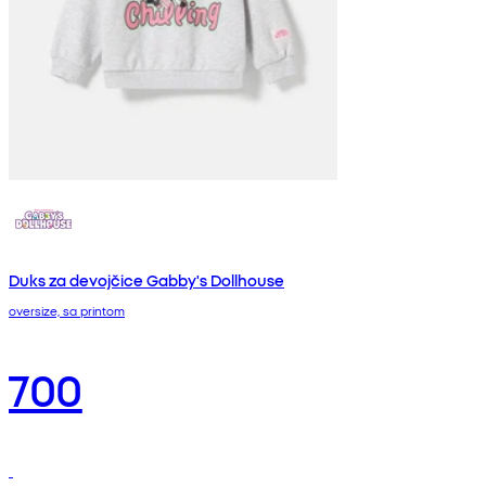
Duks za devojčice Gabby's Dollhouse
oversize, sa printom
700