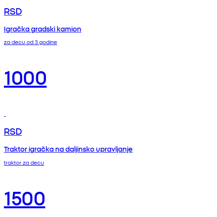
RSD
Igračka gradski kamion
za decu od 3 godine
1000
RSD
Traktor igračka na daljinsko upravljanje
traktor za decu
1500