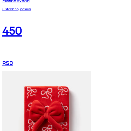
Mirisna sveća
u staklenoj posudi
450
RSD