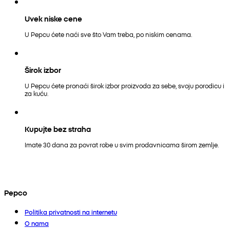
Uvek niske cene
U Pepcu ćete naći sve što Vam treba, po niskim cenama.
Širok izbor
U Pepcu ćete pronaći širok izbor proizvoda za sebe, svoju porodicu i
za kuću.
Kupujte bez straha
Imate 30 dana za povrat robe u svim prodavnicama širom zemlje.
Pepco
Politika privatnosti na internetu
O nama