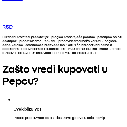
RSD
Prikazani proizvodi predstavljaju pregled predstojeće ponude i postupno će biti
dostupni u prodavnicama. Ponuda u prodavnicama može varirati u pogledu
cena, količine i dostupnosti proizvoda (neki artikli će biti dostupni samo u
odabranim prodavnicama). Fotografije prikazuju primer dizajna i mogu se malo
razlikovati od stvarnih proizvoda. Ponuda važi do isteka zaliha.
Zašto vredi kupovati u
Pepcu?
Uvek blizu Vas
Pepco prodavnice će biti dostupne gotovo u celoj zemlji.