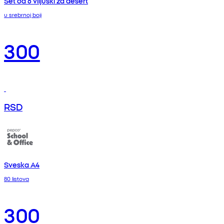
Set od 6 viljuški za desert
u srebrnoj boji
300
RSD
Sveska A4
80 listova
300