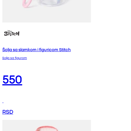
Šolja sa slamkom i figuricom Stitch
šolja sa figurom
550
RSD