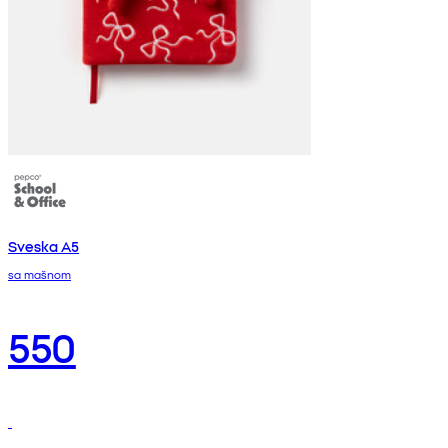
Sveska A5
sa mašnom
550