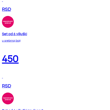
RSD
Set od 6 viljuški
u srebrnoj boji
450
RSD