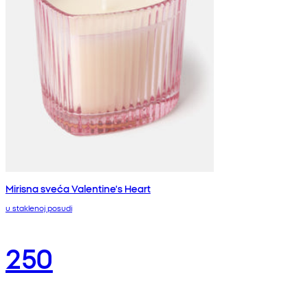
Mirisna sveća Valentine's Heart
u staklenoj posudi
250