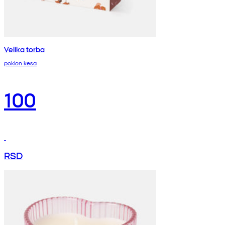
Velika torba
poklon kesa
100
RSD