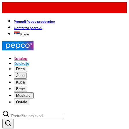
Pronađi Pepco prodavnicu
Centar za podršku
Srpski
Katalog
Kolekcije
Deca
Žene
Kuća
Bebe
Muškarci
Ostalo