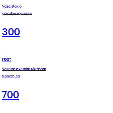
Vaza staklo
jednostavan, providan
300
RSD
Vaza sa cvetnim ukrasom
moderan, beli
700