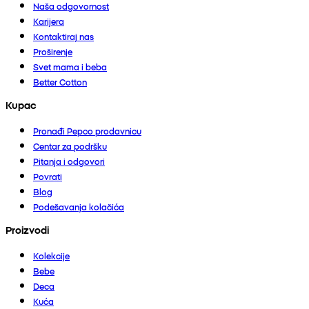
Naša odgovornost
Karijera
Kontaktiraj nas
Proširenje
Svet mama i beba
Better Cotton
Kupac
Pronađi Pepco prodavnicu
Centar za podršku
Pitanja i odgovori
Povrati
Blog
Podešavanja kolačića
Proizvodi
Kolekcije
Bebe
Deca
Kuća