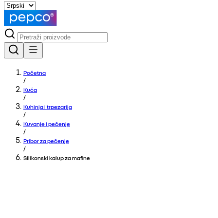
Početna
/
Kuća
/
Kuhinja i trpezarija
/
Kuvanje i pečenje
/
Pribor za pečenje
/
Silikonski kalup za mafine