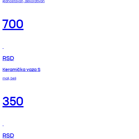
jednostavan, dekorativan
700
RSD
Keramička vaza S
mali, beli
350
RSD