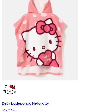
Dečji badepončo Hello Kitty
60 x 120 cm