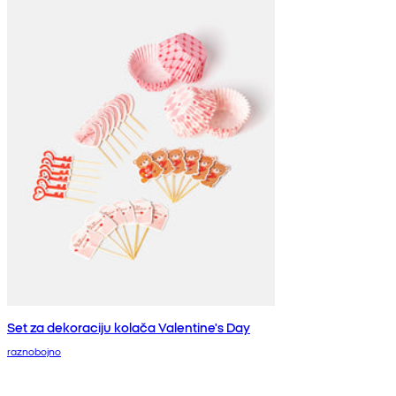
Set za dekoraciju kolača Valentine's Day
raznobojno