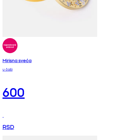
Mirisna sveća
u čaši
600
RSD